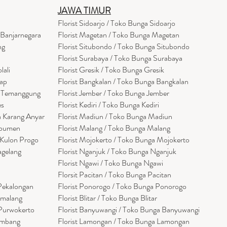
JAWA TIMUR
Florist Sidoarjo / Toko Bunga Sidoarjo
 Banjarnegara
Florist Magetan / Toko Bunga Magetan
ng
Florist Situbondo / Toko Bunga Situbondo
Florist Surabaya / Toko Bunga Surabaya
lali
Florist Gresik / Toko Bunga Gresik
cap
Florist
Bangk
alan / Toko Bunga Bangkalan
a Temanggung
Florist Jember / Toko Bunga Jember
es
Florist Kediri / Toko Bunga Kediri
a Karang Anyar
Florist Madiun / Toko Bunga Madiun
ebumen
Florist Malang / Toko Bunga Malang
 Kulon Progo
Florist Mojokerto / Toko Bunga Mojokerto
agelang
Florist Nganjuk / Toko Bunga Nganjuk
Florist Ngawi /
Toko Bunga Ngawi
Florsit Pacitan / Toko Bunga Pacitan
 Pekalongan
Florist Ponorogo / Toko Bunga Ponorogo
emalang
Florist Blitar / Toko Bunga Blitar
 Purwokerto
Florist Banyuwangi / Toko Bunga Banyuwan
g
i
embang
Florist Lamongan / Toko Bunga Lamongan