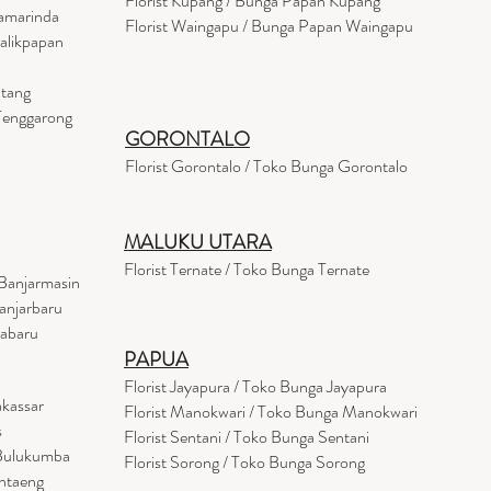
Florist Kupang / Bunga Papan Kupang
Samarinda
Florist Waingapu / Bunga Papan Waingapu
Balikpapan
ntang
 Tenggarong
GORONTALO
Florist Gorontalo / Toko Bunga Gorontalo
MALUKU UTARA
Florist Ternate / Toko Bunga Ternate
Banjarmasin
anjarbaru
tabaru
PAPUA
Florist Jayapura / Toko Bunga Jayapura
akassar
Florist Manokwari / Toko Bunga Manokwari
s
Florist Sentani / Toko Bunga Sentani
 Bulukumba
Florist Sorong / Toko Bunga Sorong
antaeng