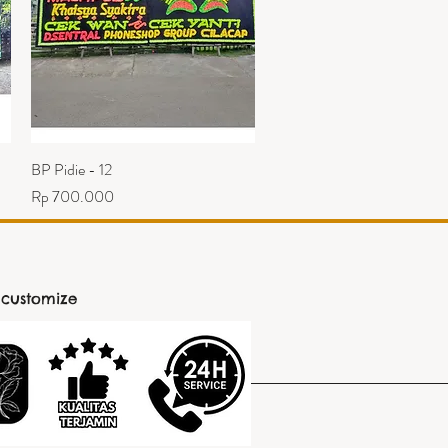
BP Pidie - 12
Tampilan Cepat
Harga
Rp 700.000
 customize