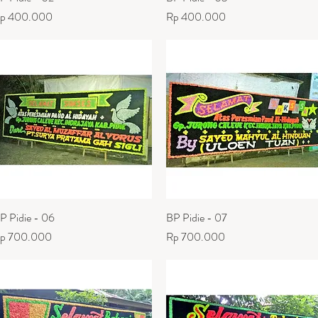
arga
Harga
p 400.000
Rp 400.000
P Pidie - 06
Tampilan Cepat
BP Pidie - 07
Tampilan Cepat
arga
Harga
p 700.000
Rp 700.000