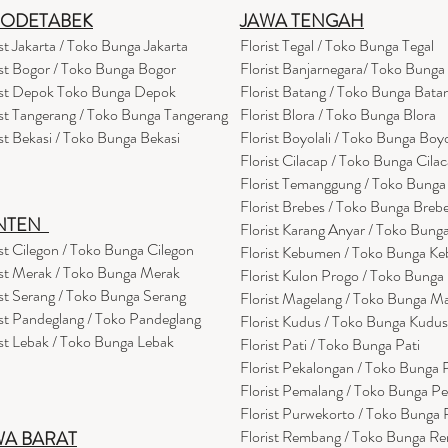
BODETABEK
JAWA TENGAH
ist Jakarta / Toko Bunga Jakarta
Florist Tegal / Toko Bunga Tegal
ist Bogor / Toko Bunga Bogor
Florist Banjarnegara/ Toko Bunga
ist Depok Toko Bunga Depok
Florist Batang / Toko Bunga Bata
ist Tangerang / Toko Bunga Tangerang
Florist Blora / Toko Bunga Blora
ist Bekasi / Toko Bunga Bekasi
Florist Boyolali / Toko Bunga Boyo
Florist Cilacap / Toko Bunga Cila
Florist Temanggung / Toko Bung
Florist Brebes / Toko Bunga Breb
NTEN
Florist Karang Anyar / Toko Bung
ist Cilegon / Toko Bunga Cilegon
Florist Kebumen / Toko Bunga K
ist Merak / Toko Bunga Merak
Florist Kulon Progo / Toko Bunga
ist Serang / Toko Bunga Serang
Florist Magelang / Toko Bunga M
ist Pandeglang / Toko Pandegla
ng
Florist Kudus / Toko Bunga Kudus
ist Lebak / Toko Bunga Lebak
Florist Pati / Toko Bunga Pati
Florist Pekalongan / Toko Bunga
Florist Pemalang / Toko Bunga P
Florist Purwekorto / Toko Bunga
Florist Rembang / Toko Bunga R
WA BARAT