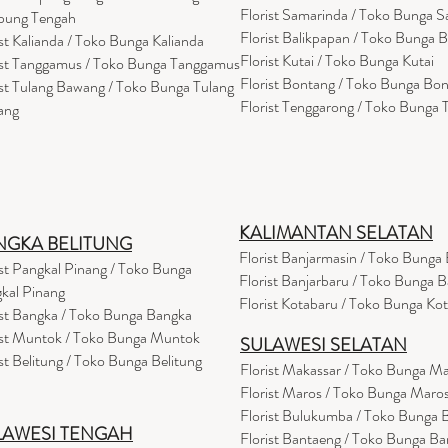
Florist Samarinda / Toko Bunga 
pung Tengah
Florist Balikpapan / Toko Bunga 
ist Kalianda / Toko Bunga Kalianda
Florist Kutai / Toko Bunga Kutai
ist Tanggamus / Toko Bunga Tanggamus
Florist Bontang / Toko Bunga Bo
ist Tulang Bawang / Toko Bunga Tulang
Florist Tenggarong / Toko Bunga
ang
KALIMANTAN SELATAN
NGKA BELITUNG
Florist Banjarmasin
/ Toko Bunga 
ist Pangkal Pinang / Toko Bunga
Florist Banjarbaru / Toko Bunga B
kal Pinang
Florist Kotabaru / Toko Bunga Ko
ist Bangka / Toko Bunga Bangka
ist Muntok / Toko Bunga Muntok
SULAWESI SELATAN
ist Belitung / Toko Bunga Belitung
Florist Makassar / Toko Bunga M
Florist Maros / Toko Bunga Maro
Florist Bulukumba / Toko Bunga
LAWESI TENGAH
Florist Bantaeng / Toko Bunga B