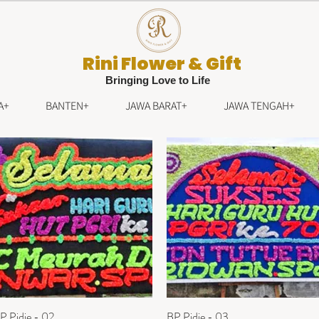
Rini Flower & Gift
Bringing Love to Life
A+
BANTEN+
JAWA BARAT+
JAWA TENGAH+
P Pidie - 02
Tampilan Cepat
BP Pidie - 03
Tampilan Cepat