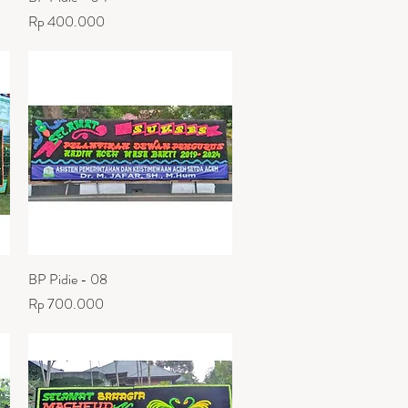
Harga
Rp 400.000
BP Pidie - 08
Tampilan Cepat
Harga
Rp 700.000