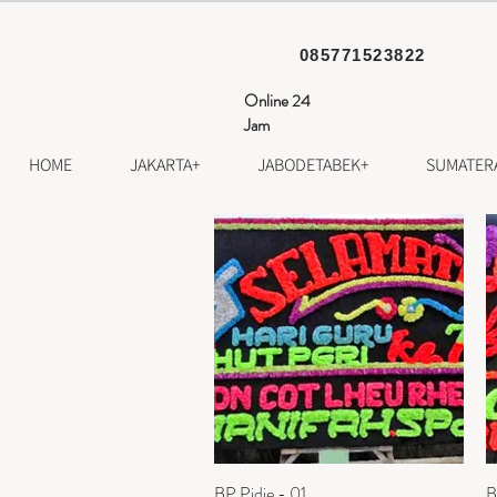
085771523822
Online 24
Jam
HOME
JAKARTA+
JABODETABEK+
SUMATER
BP Pidie - 01
Tampilan Cepat
B