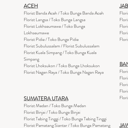
ACEH
JA
Florist Banda Aceh / Toko Bunga Banda Aceh
Flor
Florist Langsa / Toko Bunga Langsa
Flor
Florist Lokhseumawe / Toko Bunga
Flor
Lokhseumawe
Flor
Flor
i
st Pidie / Toko Bunga Pidie
Flor
Florist Subulussalam / Florist Subulussalam
Florist Kuala Simpang / Toko Bunga Kuala
Simpang
BA
Florist Lhoksukon / Toko Bunga Lhoksukon
Flor
Florist Nagan Raya / Toko Bunga Nagan Raya
Flor
Flor
Flor
Flor
SUMATERA UTARA
Florist Medan / Toko Bunga Medan
Florist Binjai / Toko Bunga Binjai
Florist Tebing Tinggi / Toko Bunga Tebing Tinggi
JA
Florist Pematang Siantar / Toko Bunga Pematang