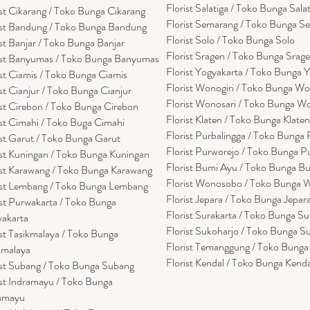
Florist Salatiga / Toko Bunga Sala
ist Cikarang
/ Toko Bung
a Cikarang
Florist Semarang / Toko Bunga S
ist Bandung / Toko Bunga Bandung
Florist Solo / Toko Bunga Solo
ist Banjar / Toko Bunga Banjar
Florist Sragen / Toko Bunga Srag
ist Banyumas / Toko Bunga Banyumas
Florist Yogyakarta / Toko Bunga 
ist Ciamis / Toko Bunga Ciamis
Florist Wonogiri / Toko Bunga Wo
ist Cianjur / Toko Bunga Cianjur
Florist Wonosari / Toko Bunga W
ist Cirebon / Toko Bunga Cirebon
Florist Klaten / Toko Bunga Klaten
ist Cimahi / Toko Buga Cimahi
Florist Purbalingga / Toko Bunga 
ist Garut / Toko Bunga Garut
Florist Purworejo / Toko Bunga P
ist Kuningan / Toko Bunga Kuningan
Florist Bumi Ayu / Toko Bunga B
ist Karawang / Toko Bunga Karawang
Florist Wonosobo / Toko Bunga
ist Lembang / Toko Bunga Lembang
Florist Jepara / Toko Bunga Jepar
ist Purwakarta / Toko Bunga
Florist Surakarta / Toko Bunga Su
akarta
Florist Sukoharjo / Toko Bunga S
ist Tasikmalaya / Toko Bunga
Florist Temanggung / Toko Bung
kmalaya
Florist Kendal / Toko Bunga Kenda
ist Subang / Toko Bunga Subang
ist Indramayu / Toko Bunga
amayu