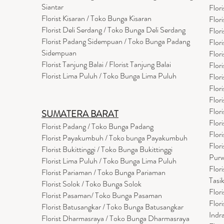
Siantar
Flor
Florist Kisaran / Toko Bunga Kisaran
Flor
Florist Deli Serdang / Toko Bunga Deli Serdang
Flor
Florist Padang Sidempuan / Toko Bunga Padang
Flor
Sidempuan
Flor
Florist Tanjung Balai / Florist Tanjung Balai
Flor
Florist Lima Puluh / Toko Bunga Lima Puluh
Flor
Flor
Flor
Flor
SUMATERA BARAT
Flor
Florist Padang / Toko Bunga Padang
Flor
Florist Payakumbuh / Toko bunga Payakumbuh
Flor
Florist Bukittinggi / Toko Bunga Bukittinggi
Purw
Florist Lima Puluh / Toko Bunga Lima Puluh
Flor
Florist Pariaman / Toko Bunga Pariaman
Tasi
Florist Solok / Toko Bunga Solok
Flor
Florist Pasaman/ Toko Bunga Pasaman
Flor
Florist Batusangkar / Toko Bunga Batusangkar
Indr
Florist Dharmasraya / Toko Bunga Dharmasraya