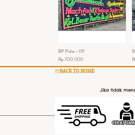
BP Pidie - 09
Tampilan Cepat
B
Harga
H
Rp 700.000
R
>>BACK TO HOME
Jika tidak me