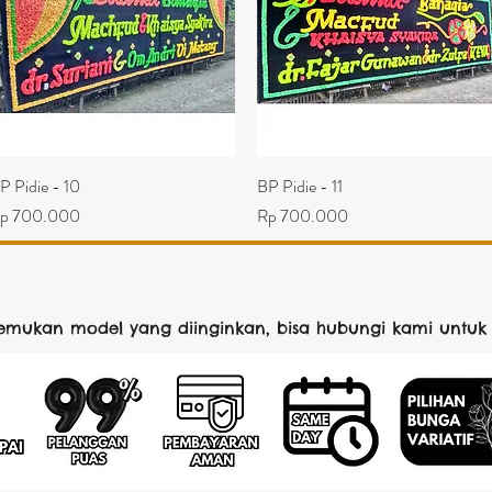
P Pidie - 10
Tampilan Cepat
BP Pidie - 11
Tampilan Cepat
arga
Harga
p 700.000
Rp 700.000
nemukan model yang diinginkan, bisa hubungi kami untuk