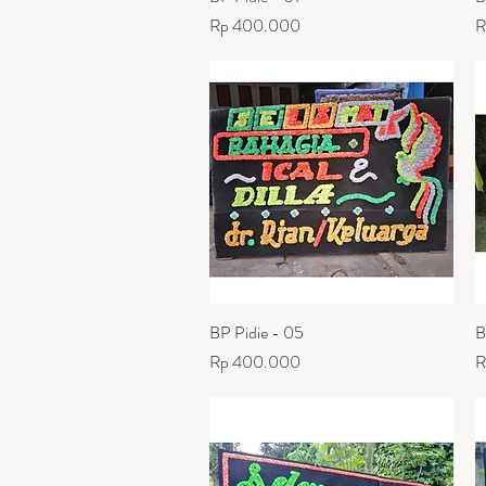
Harga
H
Rp 400.000
R
BP Pidie - 05
Tampilan Cepat
B
Harga
H
Rp 400.000
R