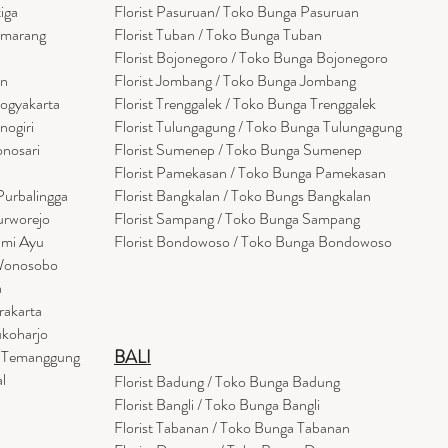
tiga
Florist Pasuruan/ Toko Bunga Pasuruan
emarang
Florist Tuban / Toko Bunga Tuban
Florist Bojonegoro / Toko Bunga Bojonegoro
en
Florist Jombang / Toko Bunga Jombang
Yogyakarta
Florist Trenggalek / Toko Bunga Trenggalek
nogiri
Florist Tulungagung / Toko Bunga Tulungagung
onosari
Florist Sumenep / Toko Bunga Sumenep
Florist Pamekasan / Toko Bunga Pamekasan
Purbalingga
Florist Bangkalan / Toko Bungs Bangkalan
urworejo
Florist Sampang / Toko Bunga Sampang
umi Ayu
Florist Bondowoso / Toko Bunga Bondowo
so
 Wonosobo
a
rakarta
ukoharjo
BALI
a Temanggung
l
Florist Badung / Toko Bunga Badung
Florist Bangli / Toko Bunga Bangli
Florist
Tabanan
/ Toko Bunga Tabanan