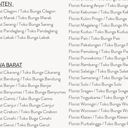
NTEN
Florist Karang Anyar / Toko Bung
ist Cilegon / Toko Bunga Cilegon
Florist Kebumen / Toko Bunga K
ist Merak / Toko Bunga Merak
Florist Kulon Progo / Toko Bunga
ist Serang / Toko Bunga Serang
Florist Magelang / Toko Bunga M
ist Pandeglang / Toko Pandegla
ng
Florist Kudus / Toko Bunga Kudus
ist Lebak / Toko Bunga Lebak
Florist Pati / Toko Bunga Pati
Florist Pekalongan / Toko Bunga
Florist Pemalang / Toko Bunga P
Florist Purwekorto / Toko Bunga
Florist Rembang / Toko Bunga R
WA BARAT
Florist Salatiga / Toko Bunga Sala
ist Cikarang
/ Toko Bung
a Cikarang
Florist Semarang / Toko Bunga S
ist Bandung / Toko Bunga Bandung
Florist Solo / Toko Bunga Solo
ist Banjar / Toko Bunga Banjar
Florist Sragen / Toko Bunga Srag
ist Banyumas / Toko Bunga Banyumas
Florist Yogyakarta / Toko Bunga 
ist Ciamis / Toko Bunga Ciamis
Florist Wonogiri / Toko Bunga Wo
ist Cianjur / Toko Bunga Cianjur
Florist Wonosari / Toko Bunga W
ist Cirebon / Toko Bunga Cirebon
Florist Klaten / Toko Bunga Klaten
ist Cimahi / Toko Buga Cimahi
Florist Purbalingga / Toko Bunga 
ist Garut / Toko Bunga Garut