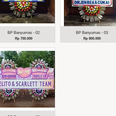
Tampilan Cepat
Tampilan Cepat
BP Banyumas - 02
BP Banyumas - 03
Harga
Harga
Rp 700.000
Rp 800.000