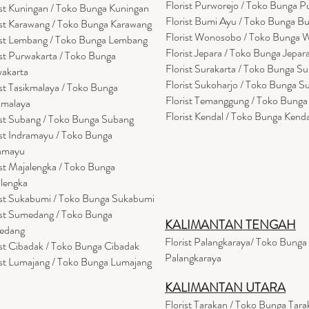
Florist Purworejo / Toko Bunga P
ist Kuningan / Toko Bunga Kuningan
Florist Bumi Ayu / Toko Bunga B
ist Karawang / Toko Bunga Karawang
Florist Wonosobo / Toko Bunga
ist Lembang / Toko Bunga Lembang
Florist Jepara / Toko Bunga Jepar
ist Purwakarta / Toko Bunga
Florist Surakarta / Toko Bunga Su
akarta
Florist Sukoharjo / Toko Bunga S
ist Tasikmalaya / Toko Bunga
Florist Temanggung / Toko Bung
kmalaya
Florist Kendal / Toko Bunga Kenda
ist Subang / Toko Bunga Subang
ist Indramayu / Toko Bunga
amayu
ist Majalengka / Toko Bunga
lengka
ist Sukabumi / Toko Bunga Sukabumi
ist Sumedang / Toko Bunga
KALIMANTAN TENGAH
edang
Florist Palangkaraya/ Toko Bunga
ist Cibadak / Toko Bunga Cibadak
Palangkaraya
ist Lumajang / Toko Bunga Lumajang
KALIMANTAN UTARA
Florist Tarakan / Toko Bunga Tara