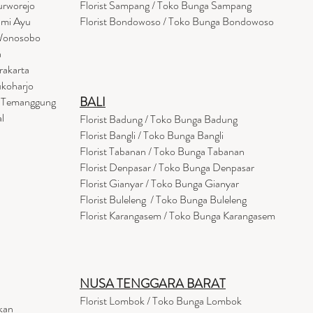
urworejo
Florist Sampang / Toko Bunga Sampang
umi Ayu
Florist Bondowoso / Toko Bunga Bondowo
so
 Wonosobo
a
rakarta
ukoharjo
BALI
a Temanggung
l
Florist Badung / Toko Bunga Badung
Florist Bangli / Toko Bunga Bangli
Florist
Tabanan
/ Toko Bunga Tabanan
Florist Denpasar / Toko Bunga Denpasar
Florist Gianyar / Toko Bunga Gianyar
Florist Buleleng / Toko Bunga Buleleng
Florist Karangasem / Toko Bunga Karangasem
NUSA TENGGARA BARAT
Florist Lombok / Toko Bunga Lombok
kan