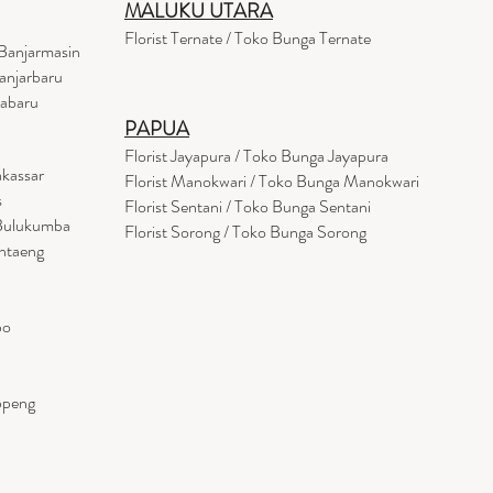
MALUKU UTARA
Florist Ternate / Toko Bunga Ternate
Banjarmasin
anjarbaru
tabaru
PAPUA
Florist Jayapura / Toko Bunga Jayapura
akassar
Florist Manokwari / Toko Bunga Manokwari
s
Florist Sentani / Toko Bunga Sentani
 Bulukumba
Florist Sorong / Toko Bunga Sorong
antaeng
po
ppeng