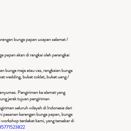
arangan bunga papan ucapan selamat /
a papan akan di rangkai oleh perangkai
ian bunga meja atau vas, rangkaian bunga
et wedding, buket coklat, buket uang /
Banyumas. Pengiriman ke alamat yang
ung jarak tujuan pengiriman​
iriman seluruh wilayah di Indonesia dari
ani pesanan karangan bunga papan, bunga
 workshop terdekat kami, yang tersebar di
085771523822