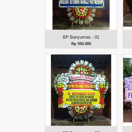
Tampilan Cepat
BP Banyumas - 01
Harga
Rp 550.000