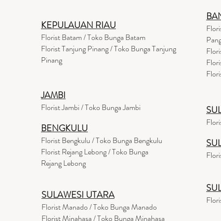
BA
KEPULAUAN RIAU
Flor
Florist Batam / Toko Bunga Batam
Pang
Florist Tanjung Pinang / Toko Bunga Tanjung
Flor
Pinang
Flor
Flor
JAMBI
Florist Jambi / Toko Bunga Jambi
SU
Flor
BENGKULU
Florist Bengkulu / Toko Bunga Bengkulu
SU
Florist Rejang Lebong / Toko Bunga
Flor
Rejang Lebong
SU
SULAWESI UTARA
Flor
Florist Manado / Toko Bunga Manado
Florist Minahasa / Toko Bunga Minahasa