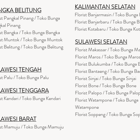
KALIMANTAN SELATAN
NGKA BELITUNG
Florist Banjarmasin
/ Toko Bunga 
ist Pangkal Pinang / Toko Bunga
Florist Banjarbaru / Toko Bunga B
kal Pinang
Florist Kotabaru / Toko Bunga Ko
ist Bangka / Toko Bunga Bangka
ist Muntok / Toko Bunga Muntok
SULAWESI SELATAN
ist Belitung / Toko Bunga Belitung
Florist Makassar / Toko Bunga M
Florist Maros / Toko Bunga Maro
Florist Bulukumba / Toko Bunga
LAWESI TENGAH
Florist Bantaeng / Toko Bunga B
ist Palu / Toko Bunga Palu
Florist Sinjai / Toko Bunga Sinjai
Florist Bone / Toko Bunga Bone
LAWESI TENGGARA
Florist Palopo / Toko Bunga Palo
ist Kendari / Toko Bunga Kendari
Florist Watampone / Toko Bunga
Watampone
Florist Soppeng / Toko Bunga So
LAWESI BARAT
ist Mamuju / Toko Bunga Mamuju