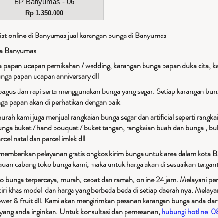
Tampilan Cepat
BP Banyumas - 06
Harga
Rp 1.350.000
st online di Banyumas jual karangan bunga di Banyumas
ga Banyumas
 papan ucapan pernikahan / wedding, karangan bunga papan duka cita, k
unga papan ucapan anniversary dll
bagus dan rapi serta menggunakan bunga yang segar. Setiap karangan bung
unga papan akan di perhatikan dengan baik
rah kami juga menjual rangkaian bunga segar dan artificial seperti rangka
unga buket / hand bouquet / buket tangan, rangkaian buah dan bunga , buk
rcel natal dan parcel imlek dll
 memberikan pelayanan gratis ongkos kirim bunga untuk area dalam kota 
kauan cabang toko bunga kami, maka untuk harga akan di sesuaikan tergant
o bunga terpercaya, murah, cepat dan ramah, online 24 jam. Melayani peng
iri khas model dan harga yang berbeda beda di setiap daerah nya. Melay
ower & fruit dll. Kami akan mengirimkan pesanan karangan bunga anda dari
an yang anda inginkan. Untuk konsultasi dan pemesanan,
hubungi hotline 