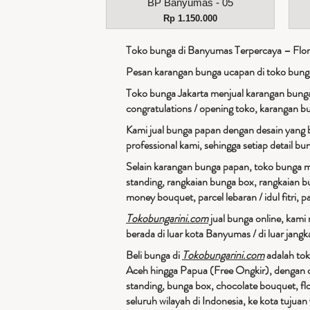
Tampilan Cepat
BP Banyumas - 05
Harga
Rp 1.150.000
Toko bunga di Banyumas Terpercaya – Flori
Pesan karangan bunga ucapan di toko bun
Toko bunga Jakarta menjual karangan bunga
congratulations / opening toko, karangan b
Kami jual bunga papan dengan desain yang 
professional kami, sehingga setiap detail b
Selain karangan bunga papan, toko bunga mu
standing, rangkaian bunga box, rangkaian b
money bouquet, parcel lebaran / idul fitri, pa
Tokobungarini.com
jual bunga online, kami
berada di luar kota Banyumas / di luar jang
Beli bunga di
Tokobungarini.com
adalah tok
Aceh hingga Papua (Free Ongkir), dengan c
standing, bunga box, chocolate bouquet, fl
seluruh wilayah di Indonesia, ke kota tuju