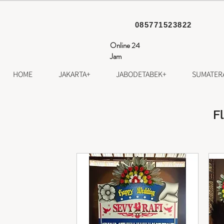
085771523822
Online 24
Jam
HOME
JAKARTA+
JABODETABEK+
SUMATER
F