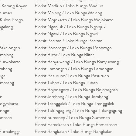
a Karang Anyar
Florist Madiun / Toko Bunga Madiun
ebumen
Florist Malang / Toko Bunga Malang
 Kulon Progo
Florist Mojokerto / Toko Bunga Mojokerto
agelang
Florist Nganjuk / Toko Bunga Nganjuk
Florist Ngawi /
Toko Bunga Ngawi
Florsit Pacitan / Toko Bunga Pacitan
 Pekalongan
Florist Ponorogo / Toko Bunga Ponorogo
emalang
Florist Blitar / Toko Bunga Blitar
 Purwokerto
Florist Banyuwangi / Toko Bunga Banyuwan
g
i
embang
Florist Lamongan / Toko Bunga Lamongan
tiga
Florist Pasuruan/ Toko Bunga Pasuruan
emarang
Florist Tuban / Toko Bunga Tuban
Florist Bojonegoro / Toko Bunga Bojonegoro
en
Florist Jombang / Toko Bunga Jombang
Yogyakarta
Florist Trenggalek / Toko Bunga Trenggalek
nogiri
Florist Tulungagung / Toko Bunga Tulungagung
onosari
Florist Sumenep / Toko Bunga Sumenep
Florist Pamekasan / Toko Bunga Pamekasan
Purbalingga
Florist Bangkalan / Toko Bungs Bangkalan