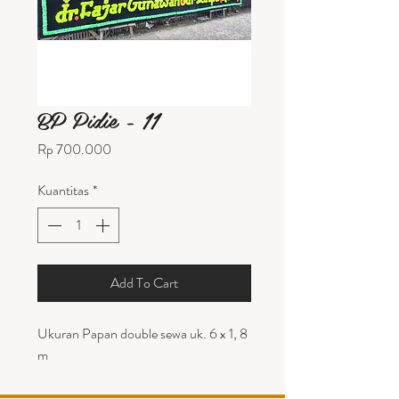
BP Pidie - 11
Harga
Rp 700.000
Kuantitas
*
Add To Cart
Ukuran Papan double sewa uk. 6 x 1, 8
m