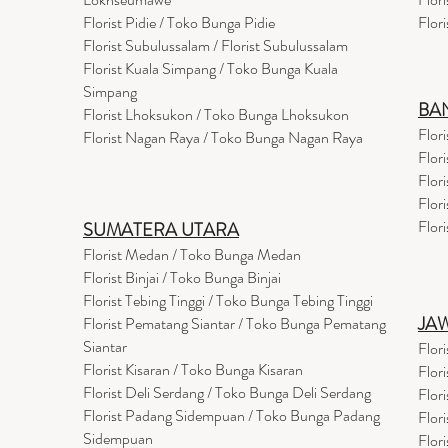
Flor
i
st Pidie / Toko Bunga Pidie
Flor
Florist Subulussalam / Florist Subulussalam
Florist Kuala Simpang / Toko Bunga Kuala
Simpang
BA
Florist Lhoksukon / Toko Bunga Lhoksukon
Flor
Florist Nagan Raya / Toko Bunga Nagan Raya
Flor
Flor
Flor
Flor
SUMATERA UTARA
Florist Medan / Toko Bunga Medan
Florist Binjai / Toko Bunga Binjai
Florist Tebing Tinggi / Toko Bunga Tebing Tinggi
JA
Florist Pematang Siantar / Toko Bunga Pematang
Siantar
Flor
Florist Kisaran / Toko Bunga Kisaran
Flor
Florist Deli Serdang / Toko Bunga Deli Serdang
Flor
Florist Padang Sidempuan / Toko Bunga Padang
Flor
Sidempuan
Flor