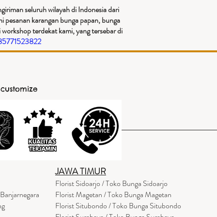
iriman seluruh wilayah di Indonesia dari
ani pesanan karangan bunga papan, bunga
 workshop terdekat kami, yang tersebar di
085771523822
 customize
JAWA TIMUR
Florist Sidoarjo / Toko Bunga Sidoarjo
 Banjarnegara
Florist Magetan / Toko Bunga Magetan
ng
Florist Situbondo / Toko Bunga Situbondo
Florist Surabaya / Toko Bunga Surabaya