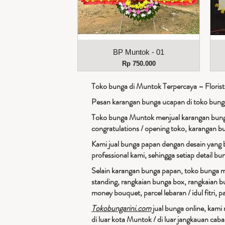
Tampilan Cepat
BP Muntok - 01
Harga
Rp 750.000
Toko bunga di Muntok Terpercaya – Florist
Pesan karangan bunga ucapan di toko bun
Toko bunga Muntok menjual karangan bunga
congratulations / opening toko, karangan b
Kami jual bunga papan dengan desain yang 
professional kami, sehingga setiap detail b
Selain karangan bunga papan, toko bunga mu
standing, rangkaian bunga box, rangkaian b
money bouquet, parcel lebaran / idul fitri, pa
Tokobungarini.com
jual bunga online, kami
di luar kota Muntok / di luar jangkauan cab