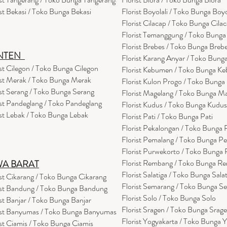
ist Bekasi / Toko Bunga Bekasi
Florist Boyolali / Toko Bunga Boyo
Florist Cilacap / Toko Bunga Cila
Florist Temanggung / Toko Bung
Florist Brebes / Toko Bunga Breb
NTEN
Florist Karang Anyar / Toko Bung
ist Cilegon / Toko Bunga Cilegon
Florist Kebumen / Toko Bunga K
ist Merak / Toko Bunga Merak
Florist Kulon Progo / Toko Bunga
ist Serang / Toko Bunga Serang
Florist Magelang / Toko Bunga M
ist Pandeglang / Toko Pandegla
ng
Florist Kudus / Toko Bunga Kudus
ist Lebak / Toko Bunga Lebak
Florist Pati / Toko Bunga Pati
Florist Pekalongan / Toko Bunga
Florist Pemalang / Toko Bunga P
Florist Purwekorto / Toko Bunga
Florist Rembang / Toko Bunga R
WA BARAT
Florist Salatiga / Toko Bunga Sala
ist Cikarang
/ Toko Bung
a Cikarang
Florist Semarang / Toko Bunga S
ist Bandung / Toko Bunga Bandung
Florist Solo / Toko Bunga Solo
ist Banjar / Toko Bunga Banjar
Florist Sragen / Toko Bunga Srag
ist Banyumas / Toko Bunga Banyumas
Florist Yogyakarta / Toko Bunga 
ist Ciamis / Toko Bunga Ciamis