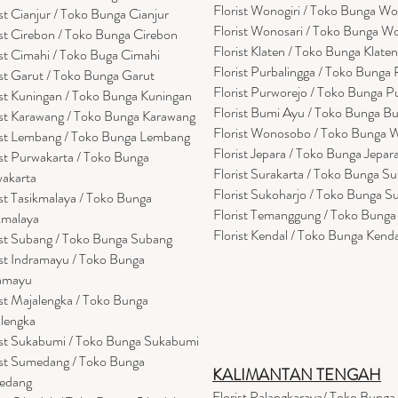
Florist Wonogiri / Toko Bunga Wo
ist Cianjur / Toko Bunga Cianjur
Florist Wonosari / Toko Bunga W
ist Cirebon / Toko Bunga Cirebon
Florist Klaten / Toko Bunga Klaten
ist Cimahi / Toko Buga Cimahi
Florist Purbalingga / Toko Bunga 
ist Garut / Toko Bunga Garut
Florist Purworejo / Toko Bunga P
ist Kuningan / Toko Bunga Kuningan
Florist Bumi Ayu / Toko Bunga B
ist Karawang / Toko Bunga Karawang
Florist Wonosobo / Toko Bunga
ist Lembang / Toko Bunga Lembang
Florist Jepara / Toko Bunga Jepar
ist Purwakarta / Toko Bunga
Florist Surakarta / Toko Bunga Su
akarta
Florist Sukoharjo / Toko Bunga S
ist Tasikmalaya / Toko Bunga
Florist Temanggung / Toko Bung
kmalaya
Florist Kendal / Toko Bunga Kenda
ist Subang / Toko Bunga Subang
ist Indramayu / Toko Bunga
amayu
ist Majalengka / Toko Bunga
lengka
ist Sukabumi / Toko Bunga Sukabumi
ist Sumedang / Toko Bunga
KALIMANTAN TENGAH
edang
Florist Palangkaraya/ Toko Bunga