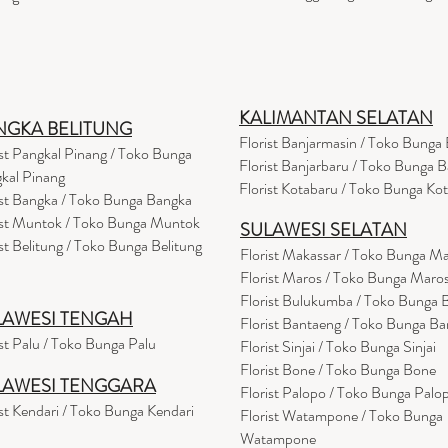
KALIMANTAN SELATAN
NGKA BELITUNG
Florist Banjarmasin
/ Toko Bunga 
ist Pangkal Pinang / Toko Bunga
Florist Banjarbaru / Toko Bunga B
kal Pinang
Florist Kotabaru / Toko Bunga Ko
ist Bangka / Toko Bunga Bangka
ist Muntok / Toko Bunga Muntok
SULAWESI SELATAN
ist Belitung / Toko Bunga Belitung
Florist Makassar / Toko Bunga M
Florist Maros / Toko Bunga Maro
Florist Bulukumba / Toko Bunga
LAWESI TENGAH
Florist Bantaeng / Toko Bunga B
ist Palu / Toko Bunga Palu
Florist Sinjai / Toko Bunga Sinjai
Florist Bone / Toko Bunga Bone
LAWESI TENGGARA
Florist Palopo / Toko Bunga Palo
ist Kendari / Toko Bunga Kendari
Florist Watampone / Toko Bunga
Watampone