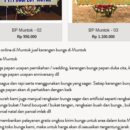
Tampilan Cepat
Tampilan Cepat
BP Muntok - 02
BP Muntok - 03
Harga
Harga
Rp 950.000
Rp 1.100.000
 online di Muntok jual karangan bunga di Muntok
ga Muntok
 papan ucapan pernikahan / wedding, karangan bunga papan duka cita, 
unga papan ucapan anniversary dll
bagus dan rapi serta menggunakan bunga yang segar. Setiap karangan bung
unga papan akan di perhatikan dengan baik
rah kami juga menjual rangkaian bunga segar dan artificial seperti rangka
unga buket / hand bouquet / buket tangan, rangkaian buah dan bunga , buk
rcel natal dan parcel imlek dll
 memberikan pelayanan gratis ongkos kirim bunga untuk area dalam kota 
ang toko bunga kami, maka untuk harga akan di sesuaikan tergantung jarak 