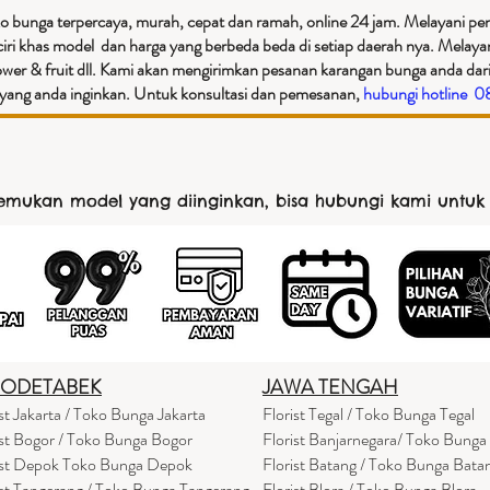
o bunga terpercaya, murah, cepat dan ramah, online 24 jam. Melayani peng
iri khas model dan harga yang berbeda beda di setiap daerah nya. Melay
ower & fruit dll. Kami akan mengirimkan pesanan karangan bunga anda dari
an yang anda inginkan. Untuk konsultasi dan pemesanan,
hubungi hotline 
nemukan model yang diinginkan, bisa hubungi kami untuk
BODETABEK
JAWA TENGAH
ist Jakarta / Toko Bunga Jakarta
Florist Tegal / Toko Bunga Tegal
ist Bogor / Toko Bunga Bogor
Florist Banjarnegara/ Toko Bunga
ist Depok Toko Bunga Depok
Florist Batang / Toko Bunga Bata
ist Tangerang / Toko Bunga Tangerang
Florist Blora / Toko Bunga Blora