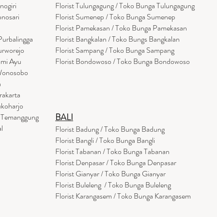
nogiri
Florist Tulungagung / Toko Bunga Tulungagung
onosari
Florist Sumenep / Toko Bunga Sumenep
Florist Pamekasan / Toko Bunga Pamekasan
Purbalingga
Florist Bangkalan / Toko Bungs Bangkalan
urworejo
Florist Sampang / Toko Bunga Sampang
umi Ayu
Florist Bondowoso / Toko Bunga Bondowo
so
 Wonosobo
a
rakarta
ukoharjo
BALI
a Temanggung
l
Florist Badung / Toko Bunga Badung
Florist Bangli / Toko Bunga Bangli
Florist
Tabanan
/ Toko Bunga Tabanan
Florist Denpasar / Toko Bunga Denpasar
Florist Gianyar / Toko Bunga Gianyar
Florist Buleleng / Toko Bunga Buleleng
Florist Karangasem / Toko Bunga Karangasem