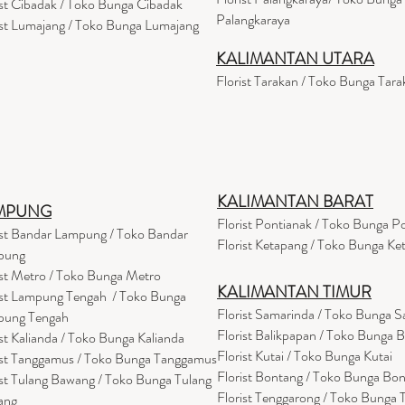
ist Cibadak / Toko Bunga Cibadak
Palangkaraya
ist Lumajang / Toko Bunga Lumajang
KALIMANTAN UTARA
Florist Tarakan / Toko Bunga Tara
KALIMANTAN BARAT
MPUNG
Florist Pontianak / Toko Bunga P
ist Bandar Lampung / Toko Bandar
Florist Ketapang / Toko Bunga Ke
pung
ist Metro / Toko Bunga Metro
KALIMANTAN TIMUR
ist Lampung Tengah / Toko Bunga
Florist Samarinda / Toko Bunga 
pung Tengah
Florist Balikpapan / Toko Bunga 
ist Kalianda / Toko Bunga Kalianda
Florist Kutai / Toko Bunga Kutai
ist Tanggamus / Toko Bunga Tanggamus
Florist Bontang / Toko Bunga Bo
ist Tulang Bawang / Toko Bunga Tulang
Florist Tenggarong / Toko Bunga
ang