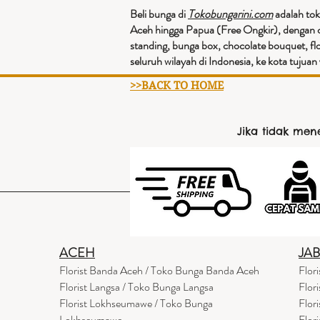
Beli bunga di
Tokobungarini.com
adalah tok
Aceh hingga Papua (Free Ongkir), dengan c
standing, bunga box, chocolate bouquet, fl
seluruh wilayah di Indonesia, ke kota tuju
>>BACK TO HOME
Jika tidak me
ACEH
JA
Florist Banda Aceh / Toko Bunga Banda Aceh
Flor
Florist Langsa / Toko Bunga Langsa
Flor
Florist Lokhseumawe / Toko Bunga
Flor
Lokhseumawe
Flor