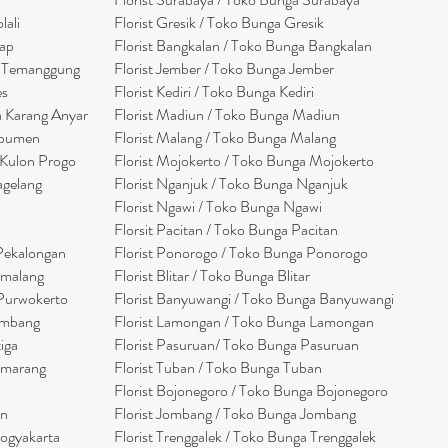
lali
Florist Gresik / Toko Bunga Gresik
cap
Florist
Bangk
alan / Toko Bunga Bangkalan
a Temanggung
Florist Jember / Toko Bunga Jember
es
Florist Kediri / Toko Bunga Kediri
a Karang Anyar
Florist Madiun / Toko Bunga Madiun
ebumen
Florist Malang / Toko Bunga Malang
 Kulon Progo
Florist Mojokerto / Toko Bunga Mojokerto
agelang
Florist Nganjuk / Toko Bunga Nganjuk
Florist Ngawi /
Toko Bunga Ngawi
Florsit Pacitan / Toko Bunga Pacitan
 Pekalongan
Florist Ponorogo / Toko Bunga Ponorogo
emalang
Florist Blitar / Toko Bunga Blitar
 Purwokerto
Florist Banyuwangi / Toko Bunga Banyuwan
g
i
embang
Florist Lamongan / Toko Bunga Lamongan
tiga
Florist Pasuruan/ Toko Bunga Pasuruan
emarang
Florist Tuban / Toko Bunga Tuban
Florist Bojonegoro / Toko Bunga Bojonegoro
en
Florist Jombang / Toko Bunga Jombang
Yogyakarta
Florist Trenggalek / Toko Bunga Trenggalek