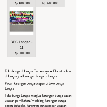
Harga
Harga
Rp 400.000
Rp 600.000
BPC Langsa -
11
Harga
Rp 600.000
Toko bunga di Langsa Terpercaya – Florist online
di Langsa jual karangan bunga di Langsa
Pesan karangan bunga ucapan di toko bunga
Langsa
Toko bunga Langsa menjual karangan bunga papan
ucapan pernikahan / wedding, karangan bunga
papan duka cita, karangan bunga papan ucapan