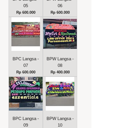
05
06
Harga
Harga
Rp 600.000
Rp 600.000
BPC Langsa -
BPW Langsa -
07
08
Harga
Harga
Rp 600.000
Rp 400.000
BPC Langsa -
BPW Langsa -
09
10