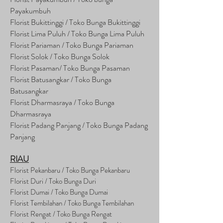
Payakumbuh
Florist Bukittinggi / Toko Bunga Bukittinggi
Florist Lima Puluh / Toko Bunga Lima Puluh
Florist Pariaman / Toko Bunga Pariaman
Florist Solok / Toko Bunga Solok
Florist Pasaman/ Toko Bunga Pasaman
Florist Batusangkar / Toko Bunga
Batusangkar
Florist Dharmasraya / Toko Bunga
Dharmasraya
Florist Padang Panjang / Toko Bunga Padang
Panjang
RIAU
Florist Pekanbaru / Toko Bunga Pekanbaru
Florist Duri / Toko Bunga Duri
Florist Dumai / Toko Bunga Dumai
Florist Tembilahan / Toko Bunga Tembilahan
Florist Rengat / Toko Bunga Rengat