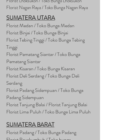
Florist Lhoksukon / Toko Bunga Lhoksukon
Florist Nagan Raya / Toko Bunga Nagan Raya
SUMATERA UTARA
Florist Medan / Toko Bunga Medan
Florist Binjai / Toko Bunga Binjai
Florist Tebing Tinggi / Toko Bunga Tebing
Tinggi
Florist Pematang Siantar / Toko Bunga
Pematang Siantar
Florist Kisaran / Toko Bunga Kisaran
Florist Deli Serdang / Toko Bunga Deli
Serdang
Florist Padang Sidempuan / Toko Bunga
Padang Sidempuan
Florist Tanjung Balai / Florist Tanjung Balai
Florist Lima Puluh / Toko Bunga Lima Puluh
SUMATERA BARAT
Florist Padang / Toko Bunga Padang
Florist Payakumbuh / Toko bunga