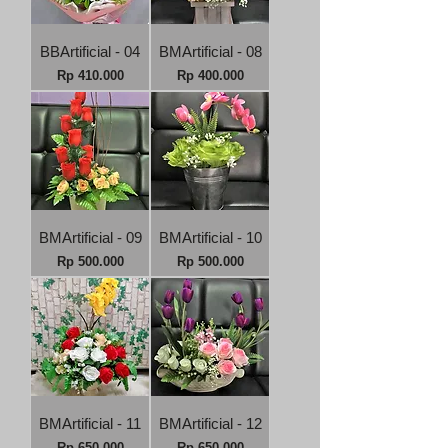
BBArtificial - 04
BMArtificial - 08
Harga
Harga
Rp 410.000
Rp 400.000
BMArtificial - 09
BMArtificial - 10
Harga
Harga
Rp 500.000
Rp 500.000
BMArtificial - 11
BMArtificial - 12
Harga
Harga
Rp 650.000
Rp 650.000