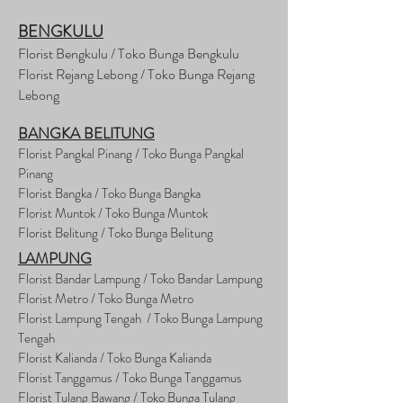
BENGKULU
Florist Bengkulu / Toko Bunga Bengkulu
Florist Rejang Lebong / Toko Bunga Rejang
Lebong
BANGKA BELITUNG
Florist Pangkal Pinang / Toko Bunga Pangkal
Pinang
Florist Bangka / Toko Bunga Bangka
Florist Muntok / Toko Bunga Muntok
Florist Belitung / Toko Bunga Belitung
LAMPUNG
Florist Bandar Lampung / Toko Bandar Lampung
Florist Metro / Toko Bunga Metro
Florist Lampung Tengah / Toko Bunga Lampung
Tengah
Florist Kalianda / Toko Bunga Kalianda
Florist Tanggamus / Toko Bunga Tanggamus
Florist Tulang Bawang / Toko Bunga Tulang