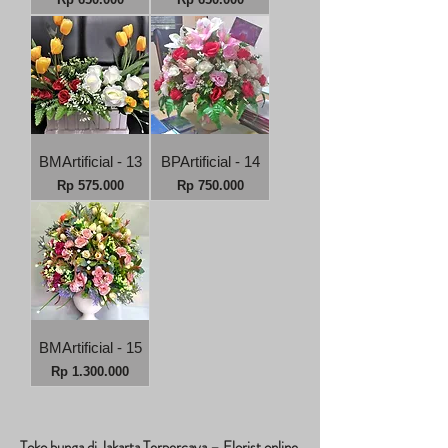
BMArtificial - 13
BPArtificial - 14
Harga
Harga
Rp 575.000
Rp 750.000
BMArtificial - 15
Harga
Rp 1.300.000
Toko bunga di Jakarta Terpercaya – Florist online