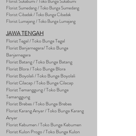
Florist Sukabumi / Toko Bunga Sukabumi
Florist Sumedang / Toko Bunga Sumedang
Florist Cibadak / Toko Bunga Cibadak
Florist Lumajang / Toko Bunga Lumajang
JAWA TENGAH
Florist Tegal / Toko Bunga Tegal
Florist Banjarnegara/ Toko Bunga
Banjarnegara
Florist Batang / Toko Bunga Batang
Florist Blora / Toko Bunga Blora
Florist Boyolali / Toko Bunga Boyolali
Florist Cilacap / Toko Bunga Cilacap
Florist Temanggung / Toko Bunga
Temanggung
Florist Brebes / Toko Bunga Brebes
Florist Karang Anyar / Toko Bunga Karang
Anyar
Florist Kebumen / Toko Bunga Kebumen
Florist Kulon Progo / Toko Bunga Kulon