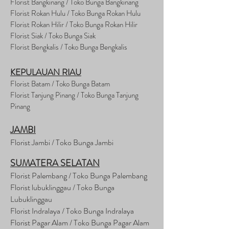
Florist Bangkinang / Toko Bunga Bangkinang
Florist Rokan Hulu / Toko Bunga Rokan Hulu
Florist Rokan Hilir / Toko Bunga Rokan Hilir
Florist Siak / Toko Bunga Siak
Florist Bengkalis / Toko Bunga Bengkalis
KEPULAUAN RIAU
Florist Batam / Toko Bunga Batam
Florist Tanjung Pinang / Toko Bunga Tanjung
Pinang
JAMBI
Florist Jambi / Toko Bunga Jambi
SUMATERA SELATAN
Florist Palembang / Toko Bunga Palembang
Florist lubuklinggau / Toko Bunga
Lubuklinggau
Florist Indralaya / Toko Bunga Indralaya
Florist Pagar Alam / Toko Bunga Pagar Alam