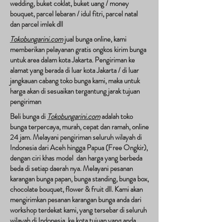
wedding, buket coklat, buket uang / money
bouquet, parcel lebaran / idul fitri, parcel natal
dan parcel imlek dll
Tokobungarini.com
jual bunga online, kami
memberikan pelayanan gratis ongkos kirim bunga
untuk area dalam kota Jakarta. Pengiriman ke
alamat yang berada di luar kota Jakarta / di luar
jangkauan cabang toko bunga kami, maka untuk
harga akan di sesuaikan tergantung jarak tujuan
pengiriman​
Beli bunga di
Tokobungarini.com
adalah toko
bunga terpercaya, murah, cepat dan ramah, online
24 jam. Melayani pengiriman seluruh wilayah di
Indonesia dari Aceh hingga Papua (Free Ongkir),
dengan ciri khas model dan harga yang berbeda
beda di setiap daerah nya. Melayani pesanan
karangan bunga papan, bunga standing, bunga box,
chocolate bouquet, flower & fruit dll. Kami akan
mengirimkan pesanan karangan bunga anda dari
workshop terdekat kami, yang tersebar di seluruh
wilayah di Indonesia, ke kota tujuan yang anda