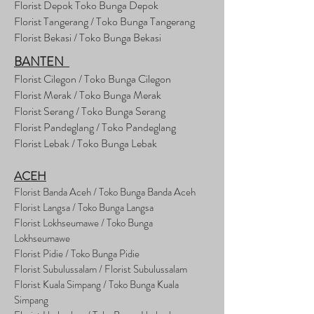
Florist Depok Toko Bunga Depok
Florist Tangerang / Toko Bunga Tangerang
Florist Bekasi / Toko Bunga Bekasi
BANTEN
Florist Cilegon / Toko Bunga Cilegon
Florist Merak / Toko Bunga Merak
Florist Serang / Toko Bunga Serang
Florist Pandeglang / Toko Pandegla
ng
Florist Lebak / Toko Bunga Lebak
ACEH
Florist Banda Aceh / Toko Bunga Banda Aceh
Florist Langsa / Toko Bunga Langsa
Florist Lokhseumawe / Toko Bunga
Lokhseumawe
Flor
i
st Pidie / Toko Bunga Pidie
Florist Subulussalam / Florist Subulussalam
Florist Kuala Simpang / Toko Bunga Kuala
Simpang