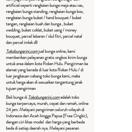
artificial seperti rangkaian bunga meja atau vas,
rangkaian bunga standing, rangkaian bunga box,
rangkaian bunga buket / hand bouquet / buket
tangan, rangkaian buah dan bunga , buket
wedding, buket coklat, buket uang / money
bouquet, parcel lebaran / idul fitri, parcel natal
dan parcel imlek dll
Tokobungarini.com
jual bunga online, kami
memberikan pelayanan gratis ongkos kirim bunga
untuk area dalam kota Rokan Hulu. Pengiriman ke
alamat yang berada di luar kota Rokan Hulu / di
luar jangkauan cabang toko bunga kami, maka
untuk harga akan di sesuaikan tergantung jarak
tujuan pengiriman​
Beli bunga di
Tokobungarini.com
adalah toko
bunga terpercaya, murah, cepat dan ramah, online
24 jam. Melayani pengiriman seluruh wilayah di
Indonesia dari Aceh hingga Papua (Free Ongkir),
dengan ciri khas model dan harga yang berbeda
beda di setiap daerah nya. Melayani pesanan