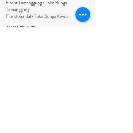
Florist Temanggung / Toko Bunga
Temanggung
Florist Kendal / Toko Bunga Kendal
JAWA TIMUR
Florist Sidoarjo / Toko Bunga Sidoarjo
Florist Magetan / Toko Bunga Magetan
Florist Situbondo / Toko Bunga Situbondo
Florist Surabaya / Toko Bunga Surabaya
Florist Gresik / Toko Bunga Gresik
Florist
Bangk
alan / Toko Bunga Bangkalan
Florist Jember / Toko Bunga Jember
Florist Kediri / Toko Bunga Kediri
Florist Madiun / Toko Bunga Madiun
Florist Malang / Toko Bunga Malang
Florist Mojokerto / Toko Bunga Mojokerto
Florist Nganjuk / Toko Bunga Nganjuk
Florist Ngawi /
Toko Bunga Ngawi
Florsit Pacitan / Toko Bunga Pacitan
Florist Ponorogo / Toko Bunga Ponorogo
Florist Blitar / Toko Bunga Blitar