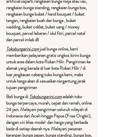
artificial seperti rangkaian bunga meja atau vas,
rangkaian bunga standing, rangkaian bunga box,
rangkaian bunga buket / hand bouquet / buket
tangan, rangkaian buah dan bunga , buket
wedding, buket coklat, buket uang / money
bouquet, parcel lebaran / idul fitri, parcel natal
dan parcel imlek dll
Tokobungarini.com
jual bunga online, kami
memberikan pelayanan gratis ongkos kirim bunga
untuk area dalam kota Rokan Hilir. Pengiriman ke
alamat yang berada di luar kota Rokan Hilir / di
luar jangkauan cabang toko bunga kami, maka
untuk harga akan di sesuaikan tergantung jarak
tujuan pengiriman​
Beli bunga di
Tokobungarini.com
adalah toko
bunga terpercaya, murah, cepat dan ramah, online
24 jam. Melayani pengiriman seluruh wilayah di
Indonesia dari Aceh hingga Papua (Free Ongkir),
dengan ciri khas model dan harga yang berbeda
beda di setiap daerah nya. Melayani pesanan
karangan bunga papan, bunga standing, bunga box,