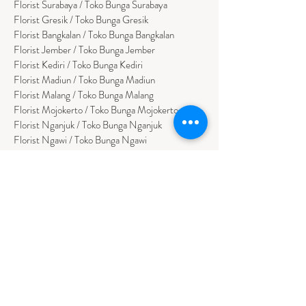
Florist Surabaya / Toko Bunga Surabaya
Florist Gresik / Toko Bunga Gresik
Florist
Bangk
alan / Toko Bunga Bangkalan
Florist Jember / Toko Bunga Jember
Florist Kediri / Toko Bunga Kediri
Florist Madiun / Toko Bunga Madiun
Florist Malang / Toko Bunga Malang
Florist Mojokerto / Toko Bunga Mojokerto
Florist Nganjuk / Toko Bunga Nganjuk
Florist Ngawi /
Toko Bunga Ngawi
Florsit Pacitan / Toko Bunga Pacitan
Florist Ponorogo / Toko Bunga Ponorogo
Florist Blitar / Toko Bunga Blitar
Florist Banyuwangi / Toko Bunga Banyuwan
g
i
Florist Lamongan / Toko Bunga Lamongan
Florist Pasuruan/ Toko Bunga Pasuruan
Florist Tuban / Toko Bunga Tuban
Florist Bojonegoro / Toko Bunga Bojonegoro
Florist Jombang / Toko Bunga Jombang
Florist Trenggalek / Toko Bunga Trenggalek
Florist Tulungagung / Toko Bunga Tulungagung