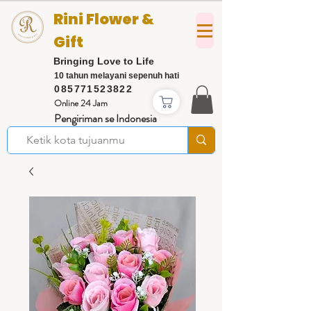
Rini Flower &
Gift
Bringing Love to Life
10 tahun melayani sepenuh hati
085771523822
Online 24 Jam
Pengiriman se Indonesia