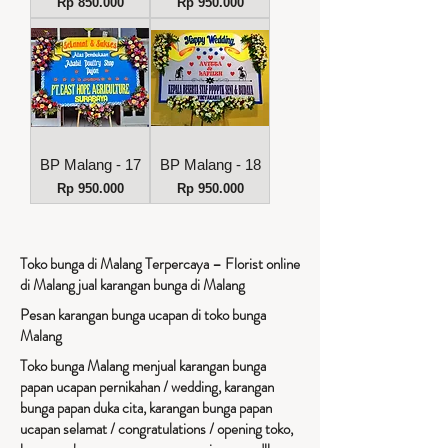
Harga
Harga
Rp 850.000
Rp 950.000
BP Malang - 17
BP Malang - 18
Harga
Harga
Rp 950.000
Rp 950.000
Toko bunga di Malang Terpercaya – Florist online
di Malang jual karangan bunga di Malang
Pesan karangan bunga ucapan di toko bunga
Malang
Toko bunga Malang menjual karangan bunga
papan ucapan pernikahan / wedding, karangan
bunga papan duka cita, karangan bunga papan
ucapan selamat / congratulations / opening toko,