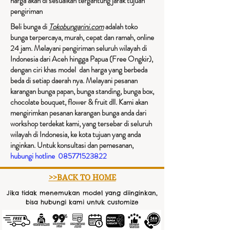
harga akan di sesuaikan tergantung jarak tujuan
pengiriman​
Beli bunga di
Tokobungarini.com
adalah toko
bunga terpercaya, murah, cepat dan ramah, online
24 jam. Melayani pengiriman seluruh wilayah di
Indonesia dari Aceh hingga Papua (Free Ongkir),
dengan ciri khas model dan harga yang berbeda
beda di setiap daerah nya. Melayani pesanan
karangan bunga papan, bunga standing, bunga box,
chocolate bouquet, flower & fruit dll. Kami akan
mengirimkan pesanan karangan bunga anda dari
workshop terdekat kami, yang tersebar di seluruh
wilayah di Indonesia, ke kota tujuan yang anda
inginkan. Untuk konsultasi dan pemesanan,
hubungi hotline
085771523822
>>BACK TO HOME
Jika tidak menemukan model yang diinginkan,
bisa hubungi kami untuk customize