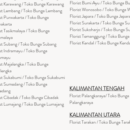
Florist Bumi Ayu / Toko Bunga B
ist Karawang / Toko Bunga Karawang
Florist Wonosobo / Toko Bunga
ist Lembang / Toko Bunga Lembang
Florist Jepara / Toko Bunga Jepar
ist Purwakarta / Toko Bunga
Florist Surakarta / Toko Bunga Su
akarta
Florist Sukoharjo / Toko Bunga S
ist Tasikmalaya / Toko Bunga
Florist Temanggung / Toko Bung
kmalaya
Florist Kendal / Toko Bunga Kenda
ist Subang / Toko Bunga Subang
ist Indramayu / Toko Bunga
amayu
ist Majalengka / Toko Bunga
lengka
ist Sukabumi / Toko Bunga Sukabumi
ist Sumedang / Toko Bunga
KALIMANTAN TENGAH
edang
Florist Palangkaraya/ Toko Bunga
ist Cibadak / Toko Bunga Cibadak
Palangkaraya
ist Lumajang / Toko Bunga Lumajang
KALIMANTAN UTARA
Florist Tarakan / Toko Bunga Tara