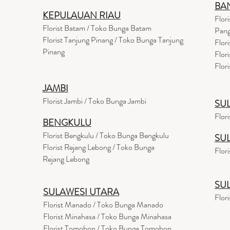
BA
KEPULAUAN RIAU
Flor
Florist Batam / Toko Bunga Batam
Pang
Florist Tanjung Pinang / Toko Bunga Tanjung
Flor
Pinang
Flor
Flor
JAMBI
Florist Jambi / Toko Bunga Jambi
SU
Flor
BENGKULU
Florist Bengkulu / Toko Bunga Bengkulu
SU
Florist Rejang Lebong / Toko Bunga
Flor
Rejang Lebong
SU
SULAWESI UTARA
Flor
Florist Manado / Toko Bunga Manado
Florist Minahasa / Toko Bunga Minahasa
Florist Tomohon / Toko Bunga Tomohon