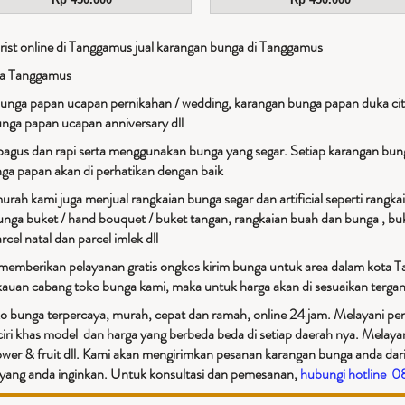
ist online di Tanggamus jual karangan bunga di Tanggamus
ga Tanggamus
nga papan ucapan pernikahan / wedding, karangan bunga papan duka cit
unga papan ucapan anniversary dll
bagus dan rapi serta menggunakan bunga yang segar. Setiap karangan bung
unga papan akan di perhatikan dengan baik
rah kami juga menjual rangkaian bunga segar dan artificial seperti rangka
unga buket / hand bouquet / buket tangan, rangkaian buah dan bunga , buk
rcel natal dan parcel imlek dll
 memberikan pelayanan gratis ongkos kirim bunga untuk area dalam kota 
gkauan cabang toko bunga kami, maka untuk harga akan di sesuaikan tergan
o bunga terpercaya, murah, cepat dan ramah, online 24 jam. Melayani peng
iri khas model dan harga yang berbeda beda di setiap daerah nya. Melay
ower & fruit dll. Kami akan mengirimkan pesanan karangan bunga anda dari
an yang anda inginkan. Untuk konsultasi dan pemesanan,
hubungi hotline 