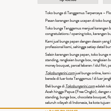
Toko bunga di Tanggamus Terpercaya – Flor
Pesan karangan bunga ucapan di toko bun
Toko bunga Tanggamus menjual karangan bu
congratulations / opening toko, karangan b
Kami jual bunga papan dengan desain yang 
professional kami, sehingga setiap detail b
Selain karangan bunga papan, toko bunga mu
standing, rangkaian bunga box, rangkaian b
money bouquet, parcel lebaran / idul fitri, pa
Tokobungarini.com
jual bunga online, kami
berada di luar kota Tanggamus / di luar jan
Beli bunga di
Tokobungarini.com
adalah tok
Aceh hingga Papua (Free Ongkir), dengan c
standing, bunga box, chocolate bouquet, fl
seluruh wilayah di Indonesia, ke kota tuju