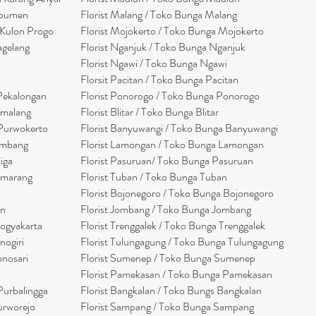
ebumen
Florist Malang / Toko Bunga Malang
 Kulon Progo
Florist Mojokerto / Toko Bunga Mojokerto
agelang
Florist Nganjuk / Toko Bunga Nganjuk
Florist Ngawi /
Toko Bunga Ngawi
Florsit Pacitan / Toko Bunga Pacitan
 Pekalongan
Florist Ponorogo / Toko Bunga Ponorogo
emalang
Florist Blitar / Toko Bunga Blitar
 Purwokerto
Florist Banyuwangi / Toko Bunga Banyuwan
g
i
embang
Florist Lamongan / Toko Bunga Lamongan
tiga
Florist Pasuruan/ Toko Bunga Pasuruan
emarang
Florist Tuban / Toko Bunga Tuban
Florist Bojonegoro / Toko Bunga Bojonegoro
en
Florist Jombang / Toko Bunga Jombang
Yogyakarta
Florist Trenggalek / Toko Bunga Trenggalek
nogiri
Florist Tulungagung / Toko Bunga Tulungagung
onosari
Florist Sumenep / Toko Bunga Sumenep
Florist Pamekasan / Toko Bunga Pamekasan
Purbalingga
Florist Bangkalan / Toko Bungs Bangkalan
urworejo
Florist Sampang / Toko Bunga Sampang