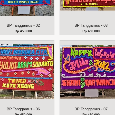
Tampilan Cepat
Tampilan Cepat
BP Tanggamus - 02
BP Tanggamus - 03
Harga
Harga
Rp 450.000
Rp 450.000
Tampilan Cepat
Tampilan Cepat
BP Tanggamus - 06
BP Tanggamus - 07
Harga
Harga
Rp 450.000
Rp 450.000