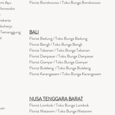
umi Ayu
Florist Bondowoso / Toko Bunga Bondowo
so
 Wonosobo
a
rakarta
ukoharjo
BALI
a Temanggung
l
Florist Badung / Toko Bunga Badung
Florist Bangli / Toko Bunga Bangli
Florist
Tabanan
/ Toko Bunga Tabanan
Florist Denpasar / Toko Bunga Denpasar
Florist Gianyar / Toko Bunga Gianyar
Florist Buleleng / Toko Bunga Buleleng
Florist Karangasem / Toko Bunga Karangasem
NUSA TENGGARA BARAT
Florist Lombok / Toko Bunga Lombok
kan
Florist
Mataram
/ Toko Bunga Mataram