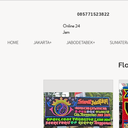
085771523822
Online 24
Jam
HOME
JAKARTA+
JABODETABEK+
SUMATER
Fl