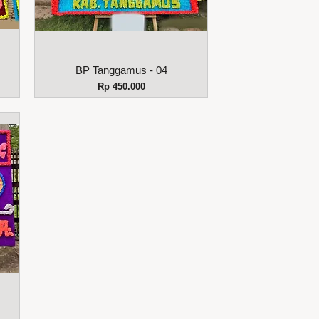
Tampilan Cepat
BP Tanggamus - 04
Harga
Rp 450.000