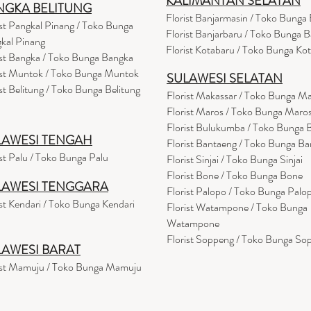
KALIMANTAN SELATAN
NGKA BELITUNG
Florist Banjarmasin
/ Toko Bunga 
ist Pangkal Pinang / Toko Bunga
Florist Banjarbaru / Toko Bunga B
kal Pinang
Florist Kotabaru / Toko Bunga Ko
ist Bangka / Toko Bunga Bangka
ist Muntok / Toko Bunga Muntok
SULAWESI SELATAN
ist Belitung / Toko Bunga Belitung
Florist Makassar / Toko Bunga M
Florist Maros / Toko Bunga Maro
Florist Bulukumba / Toko Bunga
LAWESI TENGAH
Florist Bantaeng / Toko Bunga B
ist Palu / Toko Bunga Palu
Florist Sinjai / Toko Bunga Sinjai
Florist Bone / Toko Bunga Bone
LAWESI TENGGARA
Florist Palopo / Toko Bunga Palo
ist Kendari / Toko Bunga Kendari
Florist Watampone / Toko Bunga
Watampone
Florist Soppeng / Toko Bunga So
LAWESI BARAT
ist Mamuju / Toko Bunga Mamuju