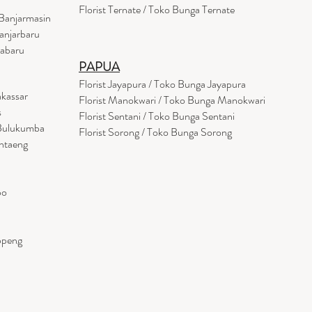
Florist Ternate / Toko Bunga Ternate
Banjarmasin
anjarbaru
tabaru
PAPUA
Florist Jayapura / Toko Bunga Jayapura
akassar
Florist Manokwari / Toko Bunga Manokwari
s
Florist Sentani / Toko Bunga Sentani
 Bulukumba
Florist Sorong / Toko Bunga Sorong
antaeng
po
ppeng