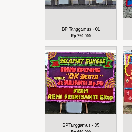
Tampilan Cepat
BP Tanggamus - 01
Harga
Rp 750.000
Tampilan Cepat
BPTanggamus - 05
Harga
Rp 450.000