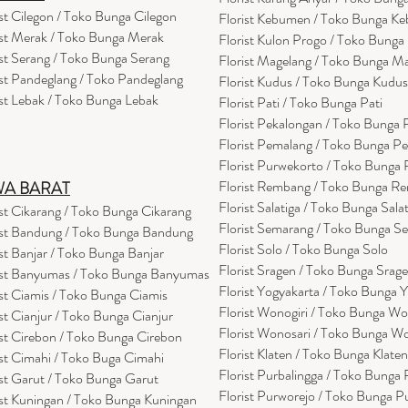
ist Cilegon / Toko Bunga Cilegon
Florist Kebumen / Toko Bunga K
ist Merak / Toko Bunga Merak
Florist Kulon Progo / Toko Bunga
ist Serang / Toko Bunga Serang
Florist Magelang / Toko Bunga M
ist Pandeglang / Toko Pandegla
ng
Florist Kudus / Toko Bunga Kudus
ist Lebak / Toko Bunga Lebak
Florist Pati / Toko Bunga Pati
Florist Pekalongan / Toko Bunga
Florist Pemalang / Toko Bunga P
Florist Purwekorto / Toko Bunga
Florist Rembang / Toko Bunga R
WA BARAT
Florist Salatiga / Toko Bunga Sala
ist Cikarang
/ Toko Bung
a Cikarang
Florist Semarang / Toko Bunga S
ist Bandung / Toko Bunga Bandung
Florist Solo / Toko Bunga Solo
ist Banjar / Toko Bunga Banjar
Florist Sragen / Toko Bunga Srag
ist Banyumas / Toko Bunga Banyumas
Florist Yogyakarta / Toko Bunga 
ist Ciamis / Toko Bunga Ciamis
Florist Wonogiri / Toko Bunga Wo
ist Cianjur / Toko Bunga Cianjur
Florist Wonosari / Toko Bunga W
ist Cirebon / Toko Bunga Cirebon
Florist Klaten / Toko Bunga Klaten
ist Cimahi / Toko Buga Cimahi
Florist Purbalingga / Toko Bunga 
ist Garut / Toko Bunga Garut
Florist Purworejo / Toko Bunga P
ist Kuningan / Toko Bunga Kuningan