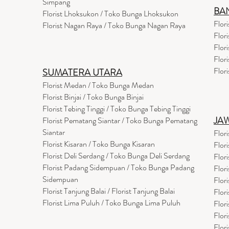
Simpang
BA
Florist Lhoksukon / Toko Bunga Lhoksukon
Flor
Florist Nagan Raya / Toko Bunga Nagan Raya
Flor
Flor
Flor
Flor
SUMATERA UTARA
Florist Medan / Toko Bunga Medan
Florist Binjai / Toko Bunga Binjai
Florist Tebing Tinggi / Toko Bunga Tebing Tinggi
JA
Florist Pematang Siantar / Toko Bunga Pematang
Siantar
Flor
Florist Kisaran / Toko Bunga Kisaran
Flor
Florist Deli Serdang / Toko Bunga Deli Serdang
Flor
Florist Padang Sidempuan / Toko Bunga Padang
Flor
Sidempuan
Flor
Florist Tanjung Balai / Florist Tanjung Balai
Flor
Florist Lima Puluh / Toko Bunga Lima Puluh
Flor
Flor
Flor