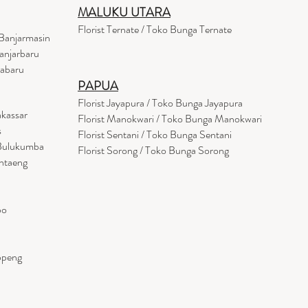
MALUKU UTARA
Florist Ternate / Toko Bunga Ternate
Banjarmasin
anjarbaru
tabaru
PAPUA
Florist Jayapura / Toko Bunga Jayapura
akassar
Florist Manokwari / Toko Bunga Manokwari
s
Florist Sentani / Toko Bunga Sentani
 Bulukumba
Florist Sorong / Toko Bunga Sorong
antaeng
po
ppeng