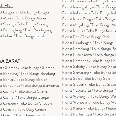
Florist Brebes / Toko Bunga Breb
NTEN
Florist Karang Anyar / Toko Bung
ist Cilegon / Toko Bunga Cilegon
Florist Kebumen / Toko Bunga K
ist Merak / Toko Bunga Merak
Florist Kulon Progo / Toko Bunga
ist Serang / Toko Bunga Serang
Florist Magelang / Toko Bunga M
ist Pandeglang / Toko Pandegla
ng
Florist Kudus / Toko Bunga Kudus
ist Lebak / Toko Bunga Lebak
Florist Pati / Toko Bunga Pati
Florist Pekalongan / Toko Bunga
Florist Pemalang / Toko Bunga P
Florist Purwekorto / Toko Bunga
Florist Rembang / Toko Bunga R
WA BARAT
Florist Salatiga / Toko Bunga Sala
ist Cikarang
/ Toko Bung
a Cikarang
Florist Semarang / Toko Bunga S
ist Bandung / Toko Bunga Bandung
Florist Solo / Toko Bunga Solo
ist Banjar / Toko Bunga Banjar
Florist Sragen / Toko Bunga Srag
ist Banyumas / Toko Bunga Banyumas
Florist Yogyakarta / Toko Bunga 
ist Ciamis / Toko Bunga Ciamis
Florist Wonogiri / Toko Bunga Wo
ist Cianjur / Toko Bunga Cianjur
Florist Wonosari / Toko Bunga W
ist Cirebon / Toko Bunga Cirebon
Florist Klaten / Toko Bunga Klaten
ist Cimahi / Toko Buga Cimahi
Florist Purbalingga / Toko Bunga 
ist Garut / Toko Bunga Garut