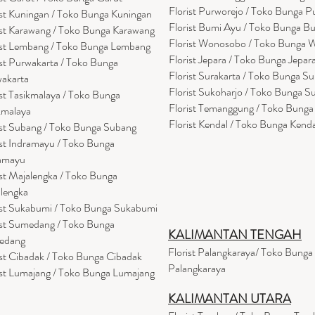
Florist Purworejo / Toko Bunga P
ist Kuningan / Toko Bunga Kuningan
Florist Bumi Ayu / Toko Bunga B
ist Karawang / Toko Bunga Karawang
Florist Wonosobo / Toko Bunga
ist Lembang / Toko Bunga Lembang
Florist Jepara / Toko Bunga Jepar
ist Purwakarta / Toko Bunga
Florist Surakarta / Toko Bunga Su
akarta
Florist Sukoharjo / Toko Bunga S
ist Tasikmalaya / Toko Bunga
Florist Temanggung / Toko Bung
kmalaya
Florist Kendal / Toko Bunga Kenda
ist Subang / Toko Bunga Subang
ist Indramayu / Toko Bunga
amayu
ist Majalengka / Toko Bunga
lengka
ist Sukabumi / Toko Bunga Sukabumi
ist Sumedang / Toko Bunga
KALIMANTAN TENGAH
edang
Florist Palangkaraya/ Toko Bunga
ist Cibadak / Toko Bunga Cibadak
Palangkaraya
ist Lumajang / Toko Bunga Lumajang
KALIMANTAN UTARA