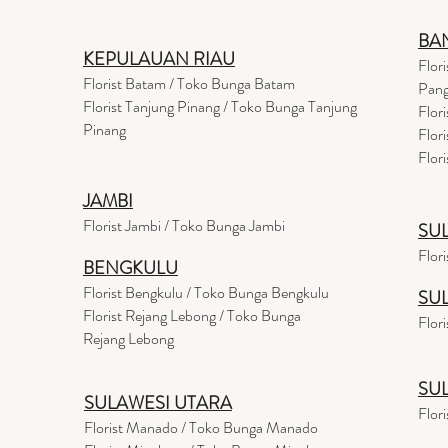
BA
KEPULAUAN RIAU
Flor
Florist Batam / Toko Bunga Batam
Pang
Florist Tanjung Pinang / Toko Bunga Tanjung
Flor
Pinang
Flor
Flor
JAMBI
Florist Jambi / Toko Bunga Jambi
SU
Flor
BENGKULU
Florist Bengkulu / Toko Bunga Bengkulu
SU
Florist Rejang Lebong / Toko Bunga
Flor
Rejang Lebong
SU
SULAWESI UTARA
Flor
Florist Manado / Toko Bunga Manado