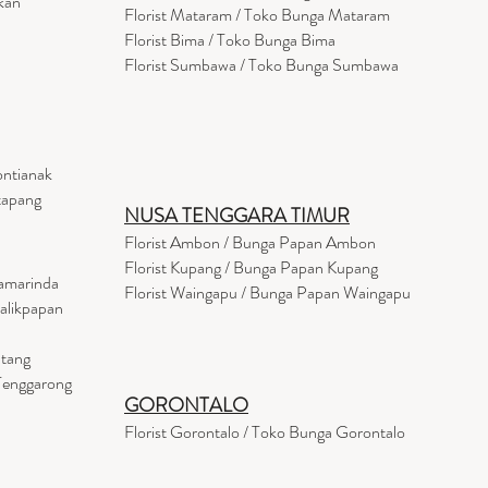
kan
Florist
Mataram
/ Toko Bunga Mataram
Florist Bima / Toko Bunga Bima
Florist Sumbawa / Toko Bunga Sumbawa
ontianak
tapang
NUSA TENGGARA TIMUR
Florist Ambon / Bunga Papan Ambon
Florist Kupang / Bunga Papan Kupang
Samarinda
Florist Waingapu / Bunga Papan Waingapu
Balikpapan
ntang
 Tenggarong
GORONTALO
Florist Gorontalo / Toko Bunga Gorontalo