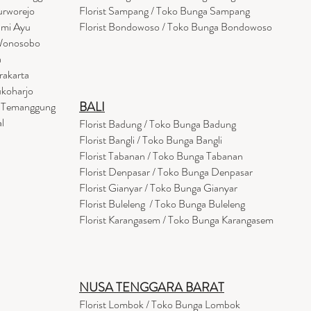
urworejo
Florist Sampang / Toko Bunga Sampang
umi Ayu
Florist Bondowoso / Toko Bunga Bondowo
so
 Wonosobo
a
rakarta
ukoharjo
BALI
a Temanggung
l
Florist Badung / Toko Bunga Badung
Florist Bangli / Toko Bunga Bangli
Florist
Tabanan
/ Toko Bunga Tabanan
Florist Denpasar / Toko Bunga Denpasar
Florist Gianyar / Toko Bunga Gianyar
Florist Buleleng / Toko Bunga Buleleng
Florist Karangasem / Toko Bunga Karangasem
NUSA TENGGARA BARAT
Florist Lombok / Toko Bunga Lombok