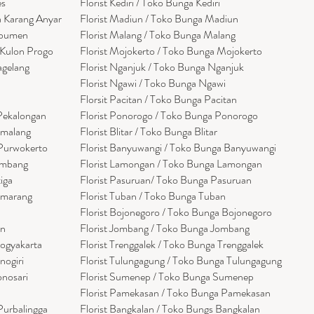
es
Florist Kediri / Toko Bunga Kediri
a Karang Anyar
Florist Madiun / Toko Bunga Madiun
ebumen
Florist Malang / Toko Bunga Malang
 Kulon Progo
Florist Mojokerto / Toko Bunga Mojokerto
agelang
Florist Nganjuk / Toko Bunga Nganjuk
Florist Ngawi /
Toko Bunga Ngawi
Florsit Pacitan / Toko Bunga Pacitan
 Pekalongan
Florist Ponorogo / Toko Bunga Ponorogo
emalang
Florist Blitar / Toko Bunga Blitar
 Purwokerto
Florist Banyuwangi / Toko Bunga Banyuwan
g
i
embang
Florist Lamongan / Toko Bunga Lamongan
tiga
Florist Pasuruan/ Toko Bunga Pasuruan
emarang
Florist Tuban / Toko Bunga Tuban
Florist Bojonegoro / Toko Bunga Bojonegoro
en
Florist Jombang / Toko Bunga Jombang
Yogyakarta
Florist Trenggalek / Toko Bunga Trenggalek
nogiri
Florist Tulungagung / Toko Bunga Tulungagung
onosari
Florist Sumenep / Toko Bunga Sumenep
Florist Pamekasan / Toko Bunga Pamekasan
Purbalingga
Florist Bangkalan / Toko Bungs Bangkalan