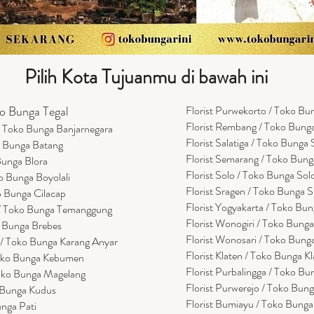
Pilih Kota Tujuanmu di bawah ini
ko Bunga Tegal
Florist Purwekorto / Toko B
Florist Rembang / Toko Bun
a/ Toko Bunga Banjarnegara
Florist Salatiga / Toko Bunga 
ko Bunga Batang
Florist Semarang / Toko Bun
 Bunga Blora
Florist Solo / Toko Bunga Sol
ko Bunga Boyolali
Florist Sragen / Toko Bunga 
ko Bunga Cilacap
Florist Yogyakarta / Toko Bu
 / Toko Bunga Temanggung
Florist Wonogiri / Toko Bung
o Bunga Brebes
Florist Wonosari / Toko Bung
r / Toko Bunga Karang Anyar
Florist Klaten / Toko Bunga K
Toko Bunga Kebumen
Florist Purbalingga / Toko Bu
Toko Bunga Magelang
Florist Purwerejo / Toko Bun
o Bunga Kudus
Florist Bumiayu / Toko Bung
unga Pati