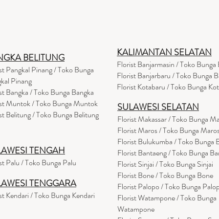
KALIMANTAN SELATAN
NGKA BELITUNG
Florist Banjarmasin
/ Toko Bunga 
ist Pangkal Pinang / Toko Bunga
Florist Banjarbaru / Toko Bunga B
kal Pinang
Florist Kotabaru / Toko Bunga Ko
ist Bangka / Toko Bunga Bangka
ist Muntok / Toko Bunga Muntok
SULAWESI SELATAN
ist Belitung / Toko Bunga Belitung
Florist Makassar / Toko Bunga M
Florist Maros / Toko Bunga Maro
Florist Bulukumba / Toko Bunga
LAWESI TENGAH
Florist Bantaeng / Toko Bunga B
ist Palu / Toko Bunga Palu
Florist Sinjai / Toko Bunga Sinjai
Florist Bone / Toko Bunga Bone
LAWESI TENGGARA
Florist Palopo / Toko Bunga Palo
ist Kendari / Toko Bunga Kendari
Florist Watampone / Toko Bunga
Watampone