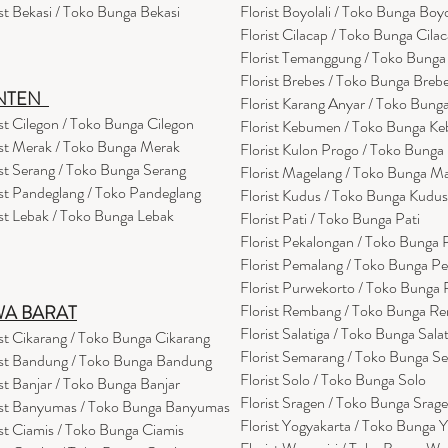
ist Bekasi / Toko Bunga Bekasi
Florist Boyolali / Toko Bunga Boyo
Florist Cilacap / Toko Bunga Cila
Florist Temanggung / Toko Bung
Florist Brebes / Toko Bunga Breb
NTEN
Florist Karang Anyar / Toko Bung
ist Cilegon / Toko Bunga Cilegon
Florist Kebumen / Toko Bunga K
ist Merak / Toko Bunga Merak
Florist Kulon Progo / Toko Bunga
ist Serang / Toko Bunga Serang
Florist Magelang / Toko Bunga M
ist Pandeglang / Toko Pandegla
ng
Florist Kudus / Toko Bunga Kudus
ist Lebak / Toko Bunga Lebak
Florist Pati / Toko Bunga Pati
Florist Pekalongan / Toko Bunga
Florist Pemalang / Toko Bunga P
Florist Purwekorto / Toko Bunga
Florist Rembang / Toko Bunga R
WA BARAT
Florist Salatiga / Toko Bunga Sala
ist Cikarang
/ Toko Bung
a Cikarang
Florist Semarang / Toko Bunga S
ist Bandung / Toko Bunga Bandung
Florist Solo / Toko Bunga Solo
ist Banjar / Toko Bunga Banjar
Florist Sragen / Toko Bunga Srag
ist Banyumas / Toko Bunga Banyumas
Florist Yogyakarta / Toko Bunga 
ist Ciamis / Toko Bunga Ciamis