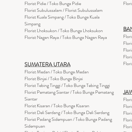
Flor
i
st Pidie / Toko Bunga Pidie
Flor
Florist Subulussalam / Florist Subulussalam
Florist Kuala Simpang / Toko Bunga Kuala
Simpang
BA
Florist Lhoksukon / Toko Bunga Lhoksukon
Flor
Florist Nagan Raya / Toko Bunga Nagan Raya
Flor
Flor
Flor
Flor
SUMATERA UTARA
Florist Medan / Toko Bunga Medan
Florist Binjai / Toko Bunga Binjai
Florist Tebing Tinggi / Toko Bunga Tebing Tinggi
JA
Florist Pematang Siantar / Toko Bunga Pematang
Siantar
Flor
Florist Kisaran / Toko Bunga Kisaran
Flor
Florist Deli Serdang / Toko Bunga Deli Serdang
Flor
Florist Padang Sidempuan / Toko Bunga Padang
Flor
Sidempuan
Flor