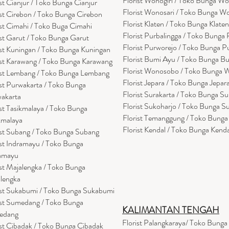
Florist Wonogiri / Toko Bunga Wo
ist Cianjur / Toko Bunga Cianjur
Florist Wonosari / Toko Bunga W
ist Cirebon / Toko Bunga Cirebon
Florist Klaten / Toko Bunga Klaten
ist Cimahi / Toko Buga Cimahi
Florist Purbalingga / Toko Bunga 
ist Garut / Toko Bunga Garut
Florist Purworejo / Toko Bunga P
ist Kuningan / Toko Bunga Kuningan
Florist Bumi Ayu / Toko Bunga B
ist Karawang / Toko Bunga Karawang
Florist Wonosobo / Toko Bunga
ist Lembang / Toko Bunga Lembang
Florist Jepara / Toko Bunga Jepar
ist Purwakarta / Toko Bunga
Florist Surakarta / Toko Bunga Su
akarta
Florist Sukoharjo / Toko Bunga S
ist Tasikmalaya / Toko Bunga
Florist Temanggung / Toko Bung
kmalaya
Florist Kendal / Toko Bunga Kenda
ist Subang / Toko Bunga Subang
ist Indramayu / Toko Bunga
amayu
ist Majalengka / Toko Bunga
lengka
ist Sukabumi / Toko Bunga Sukabumi
ist Sumedang / Toko Bunga
KALIMANTAN TENGAH
edang
Florist Palangkaraya/ Toko Bunga
ist Cibadak / Toko Bunga Cibadak