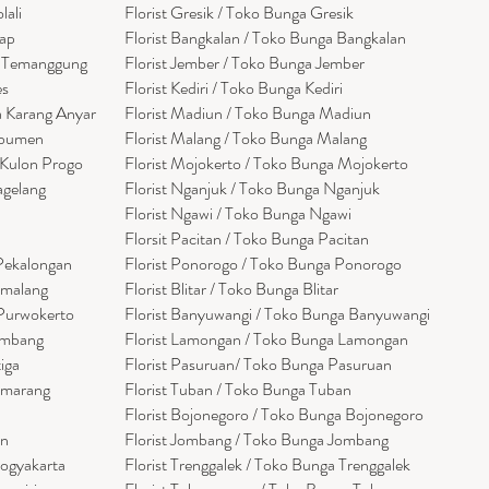
lali
Florist Gresik / Toko Bunga Gresik
cap
Florist
Bangk
alan / Toko Bunga Bangkalan
a Temanggung
Florist Jember / Toko Bunga Jember
es
Florist Kediri / Toko Bunga Kediri
a Karang Anyar
Florist Madiun / Toko Bunga Madiun
ebumen
Florist Malang / Toko Bunga Malang
 Kulon Progo
Florist Mojokerto / Toko Bunga Mojokerto
agelang
Florist Nganjuk / Toko Bunga Nganjuk
Florist Ngawi /
Toko Bunga Ngawi
Florsit Pacitan / Toko Bunga Pacitan
 Pekalongan
Florist Ponorogo / Toko Bunga Ponorogo
emalang
Florist Blitar / Toko Bunga Blitar
 Purwokerto
Florist Banyuwangi / Toko Bunga Banyuwan
g
i
embang
Florist Lamongan / Toko Bunga Lamongan
tiga
Florist Pasuruan/ Toko Bunga Pasuruan
emarang
Florist Tuban / Toko Bunga Tuban
Florist Bojonegoro / Toko Bunga Bojonegoro
en
Florist Jombang / Toko Bunga Jombang
Yogyakarta
Florist Trenggalek / Toko Bunga Trenggalek