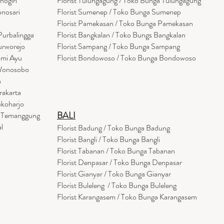
nogiri
Florist Tulungagung / Toko Bunga Tulungagung
onosari
Florist Sumenep / Toko Bunga Sumenep
Florist Pamekasan / Toko Bunga Pamekasan
Purbalingga
Florist Bangkalan / Toko Bungs Bangkalan
urworejo
Florist Sampang / Toko Bunga Sampang
umi Ayu
Florist Bondowoso / Toko Bunga Bondowo
so
 Wonosobo
a
rakarta
ukoharjo
BALI
a Temanggung
l
Florist Badung / Toko Bunga Badung
Florist Bangli / Toko Bunga Bangli
Florist
Tabanan
/ Toko Bunga Tabanan
Florist Denpasar / Toko Bunga Denpasar
Florist Gianyar / Toko Bunga Gianyar
Florist Buleleng / Toko Bunga Buleleng
Florist Karangasem / Toko Bunga Karangasem