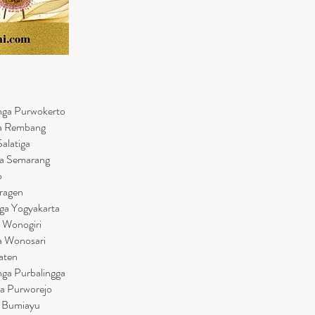
unga Purwokerto
ga Rembang
Salatiga
ga Semarang
o
Sragen
nga Yogyakarta
a Wonogiri
a Wonosari
laten
nga Purbalingga
ga Purworejo
a Bumiayu