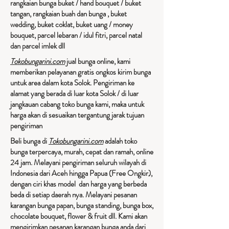
rangkaian bunga buket / hand bouquet / buket
tangan, rangkaian buah dan bunga , buket
wedding, buket coklat, buket uang / money
bouquet, parcel lebaran / idul fitri, parcel natal
dan parcel imlek dll
Tokobungarini.com
jual bunga online, kami
memberikan pelayanan gratis ongkos kirim bunga
untuk area dalam kota Solok. Pengiriman ke
alamat yang berada di luar kota Solok / di luar
jangkauan cabang toko bunga kami, maka untuk
harga akan di sesuaikan tergantung jarak tujuan
pengiriman​
Beli bunga di
Tokobungarini.com
adalah toko
bunga terpercaya, murah, cepat dan ramah, online
24 jam. Melayani pengiriman seluruh wilayah di
Indonesia dari Aceh hingga Papua (Free Ongkir),
dengan ciri khas model dan harga yang berbeda
beda di setiap daerah nya. Melayani pesanan
karangan bunga papan, bunga standing, bunga box,
chocolate bouquet, flower & fruit dll. Kami akan
mengirimkan pesanan karangan bunga anda dari