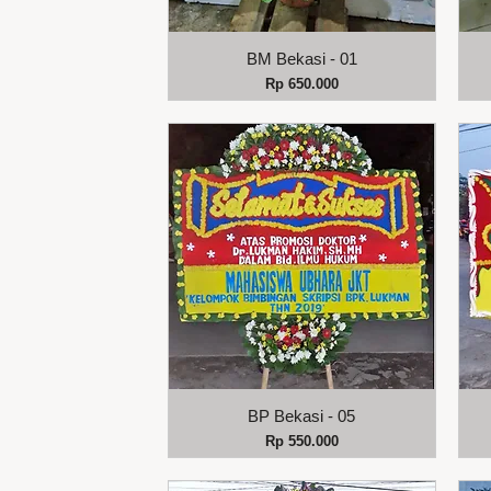
Tampilan Cepat
BM Bekasi - 01
Harga
Rp 650.000
Tampilan Cepat
BP Bekasi - 05
Harga
Rp 550.000