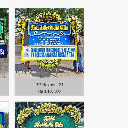
Tampilan Cepat
BP Bekasi - 21
Harga
Rp 1.100.000