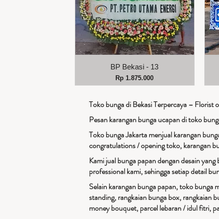
Tampilan Cepat
BP Bekasi - 13
Harga
Rp 1.875.000
Toko bunga di Bekasi Terpercaya – Florist o
Pesan karangan bunga ucapan di toko bung
Toko bunga Jakarta menjual karangan bunga
congratulations / opening toko, karangan b
Kami jual bunga papan dengan desain yang 
professional kami, sehingga setiap detail b
Selain karangan bunga papan, toko bunga mu
standing, rangkaian bunga box, rangkaian b
money bouquet, parcel lebaran / idul fitri, pa