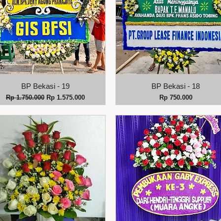
Tampilan Cepat
Tampilan Cepat
BP Bekasi - 19
BP Bekasi - 18
Harga Reguler
Harga Promosi
Harga
Rp 1.750.000
Rp 1.575.000
Rp 750.000