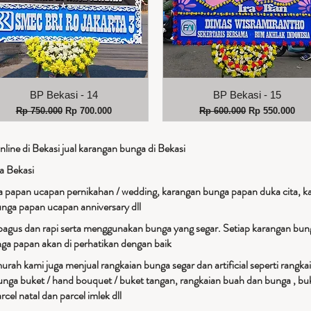
Tampilan Cepat
Tampilan Cepat
BP Bekasi - 14
BP Bekasi - 15
Harga Reguler
Harga Promosi
Harga Reguler
Harga Promos
Rp 750.000
Rp 700.000
Rp 600.000
Rp 550.000
nline di Bekasi jual karangan bunga di Bekasi
a Bekasi
 papan ucapan pernikahan / wedding, karangan bunga papan duka cita, k
unga papan ucapan anniversary dll
bagus dan rapi serta menggunakan bunga yang segar. Setiap karangan bung
unga papan akan di perhatikan dengan baik
rah kami juga menjual rangkaian bunga segar dan artificial seperti rangka
unga buket / hand bouquet / buket tangan, rangkaian buah dan bunga , buk
rcel natal dan parcel imlek dll