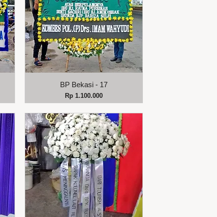
Tampilan Cepat
BP Bekasi - 17
Harga
Rp 1.100.000