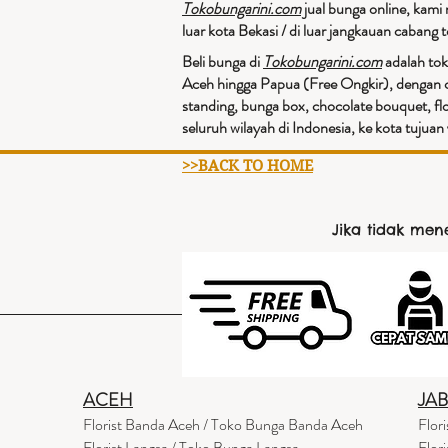
Tokobungarini.com
jual bunga online, kami
luar kota Bekasi / di luar jangkauan cabang
Beli bunga di
Tokobungarini.com
adalah tok
Aceh hingga Papua (Free Ongkir), dengan c
standing, bunga box, chocolate bouquet, fl
seluruh wilayah di Indonesia, ke kota tuju
>>BACK TO HOME
Jika tidak me
ACEH
JA
Florist Banda Aceh / Toko Bunga Banda Aceh
Flor
Florist Langsa / Toko Bunga Langsa
Flor