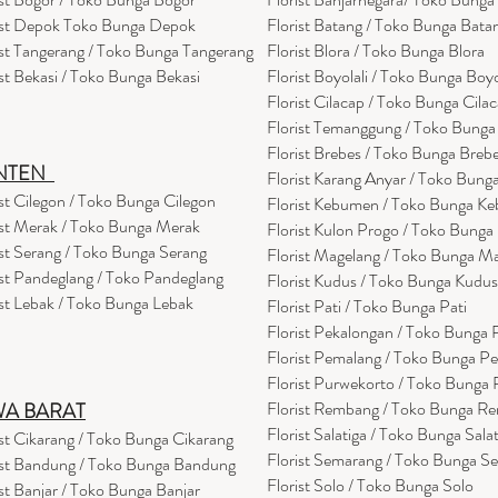
ist Depok Toko Bunga Depok
Florist Batang / Toko Bunga Bata
ist Tangerang / Toko Bunga Tangerang
Florist Blora / Toko Bunga Blora
ist Bekasi / Toko Bunga Bekasi
Florist Boyolali / Toko Bunga Boyo
Florist Cilacap / Toko Bunga Cila
Florist Temanggung / Toko Bung
Florist Brebes / Toko Bunga Breb
NTEN
Florist Karang Anyar / Toko Bung
ist Cilegon / Toko Bunga Cilegon
Florist Kebumen / Toko Bunga K
ist Merak / Toko Bunga Merak
Florist Kulon Progo / Toko Bunga
ist Serang / Toko Bunga Serang
Florist Magelang / Toko Bunga M
ist Pandeglang / Toko Pandegla
ng
Florist Kudus / Toko Bunga Kudus
ist Lebak / Toko Bunga Lebak
Florist Pati / Toko Bunga Pati
Florist Pekalongan / Toko Bunga
Florist Pemalang / Toko Bunga P
Florist Purwekorto / Toko Bunga
Florist Rembang / Toko Bunga R
WA BARAT
Florist Salatiga / Toko Bunga Sala
ist Cikarang
/ Toko Bung
a Cikarang
Florist Semarang / Toko Bunga S
ist Bandung / Toko Bunga Bandung
Florist Solo / Toko Bunga Solo
ist Banjar / Toko Bunga Banjar