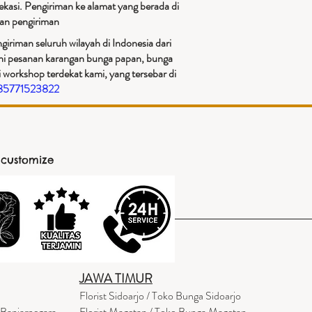
ekasi. Pengiriman ke alamat yang berada di
an pengiriman​
iriman seluruh wilayah di Indonesia dari
ani pesanan karangan bunga papan, bunga
 workshop terdekat kami, yang tersebar di
085771523822
 customize
JAWA TIMUR
Florist Sidoarjo / Toko Bunga Sidoarjo
 Banjarnegara
Florist Magetan / Toko Bunga Magetan