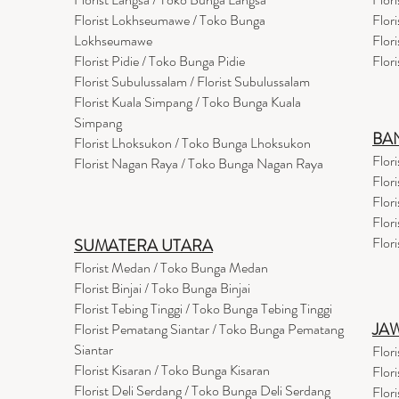
Florist Lokhseumawe / Toko Bunga
Flor
Lokhseumawe
Flor
Flor
i
st Pidie / Toko Bunga Pidie
Flor
Florist Subulussalam / Florist Subulussalam
Florist Kuala Simpang / Toko Bunga Kuala
Simpang
BA
Florist Lhoksukon / Toko Bunga Lhoksukon
Flor
Florist Nagan Raya / Toko Bunga Nagan Raya
Flor
Flor
Flor
Flor
SUMATERA UTARA
Florist Medan / Toko Bunga Medan
Florist Binjai / Toko Bunga Binjai
Florist Tebing Tinggi / Toko Bunga Tebing Tinggi
JA
Florist Pematang Siantar / Toko Bunga Pematang
Siantar
Flor
Florist Kisaran / Toko Bunga Kisaran
Flor
Florist Deli Serdang / Toko Bunga Deli Serdang
Flor