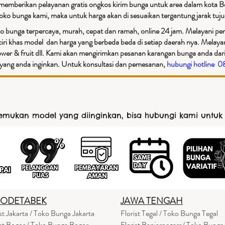
 memberikan pelayanan gratis ongkos kirim bunga untuk area dalam kota B
 toko bunga kami, maka untuk harga akan di sesuaikan tergantung jarak tuju
o bunga terpercaya, murah, cepat dan ramah, online 24 jam. Melayani peng
iri khas model dan harga yang berbeda beda di setiap daerah nya. Melay
ower & fruit dll. Kami akan mengirimkan pesanan karangan bunga anda dari
an yang anda inginkan. Untuk konsultasi dan pemesanan,
hubungi hotline 
nemukan model yang diinginkan, bisa hubungi kami untuk
BODETABEK
JAWA TENGAH
ist Jakarta / Toko Bunga Jakarta
Florist Tegal / Toko Bunga Tegal
ist Bogor / Toko Bunga Bogor
Florist Banjarnegara/ Toko Bunga