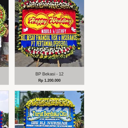
Tampilan Cepat
BP Bekasi - 12
Harga
Rp 1.200.000