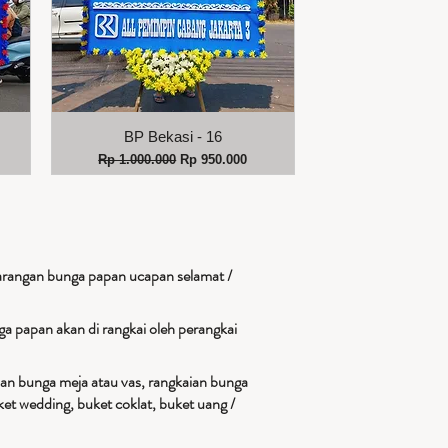
Tampilan Cepat
BP Bekasi - 16
i
Harga Reguler
Harga Promosi
Rp 1.000.000
Rp 950.000
arangan bunga papan ucapan selamat /
a papan akan di rangkai oleh perangkai
ian bunga meja atau vas, rangkaian bunga
et wedding, buket coklat, buket uang /