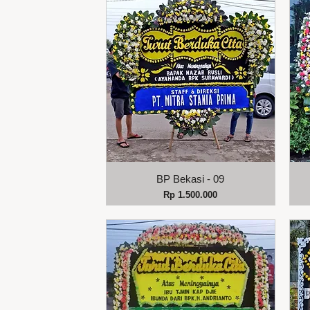
Tampilan Cepat
BP Bekasi - 09
Harga
Rp 1.500.000