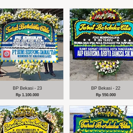
Tampilan Cepat
Tampilan Cepat
BP Bekasi - 23
BP Bekasi - 22
Harga
Harga
Rp 1.100.000
Rp 550.000