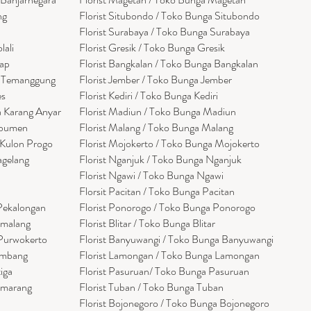
ng
Florist Situbondo / Toko Bunga Situbondo
Florist Surabaya / Toko Bunga Surabaya
lali
Florist Gresik / Toko Bunga Gresik
cap
Florist
Bangk
alan / Toko Bunga Bangkalan
a Temanggung
Florist Jember / Toko Bunga Jember
es
Florist Kediri / Toko Bunga Kediri
a Karang Anyar
Florist Madiun / Toko Bunga Madiun
ebumen
Florist Malang / Toko Bunga Malang
 Kulon Progo
Florist Mojokerto / Toko Bunga Mojokerto
agelang
Florist Nganjuk / Toko Bunga Nganjuk
Florist Ngawi /
Toko Bunga Ngawi
Florsit Pacitan / Toko Bunga Pacitan
 Pekalongan
Florist Ponorogo / Toko Bunga Ponorogo
emalang
Florist Blitar / Toko Bunga Blitar
 Purwokerto
Florist Banyuwangi / Toko Bunga Banyuwan
g
i
embang
Florist Lamongan / Toko Bunga Lamongan
tiga
Florist Pasuruan/ Toko Bunga Pasuruan
emarang
Florist Tuban / Toko Bunga Tuban
Florist Bojonegoro / Toko Bunga Bojonegoro