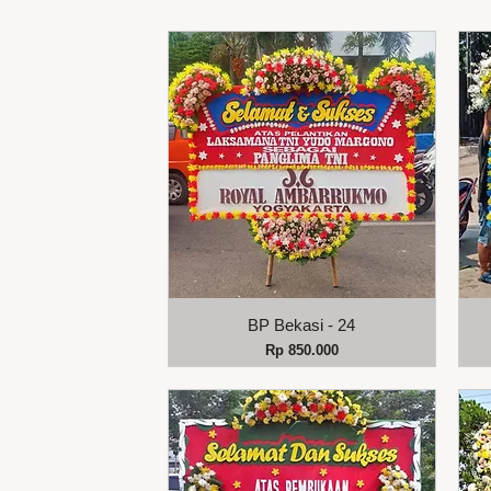
Tampilan Cepat
BP Bekasi - 24
Harga
Rp 850.000