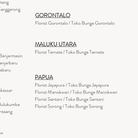
ntang
 Tenggarong
GORONTALO
Florist Gorontalo / Toko Bunga Gorontalo
MALUKU UTARA
Florist Ternate / Toko Bunga Ternate
Banjarmasin
anjarbaru
tabaru
PAPUA
Florist Jayapura / Toko Bunga Jayapura
akassar
Florist Manokwari / Toko Bunga Manokwari
s
Florist Sentani / Toko Bunga Sentani
 Bulukumba
Florist Sorong / Toko Bunga Sorong
antaeng
po