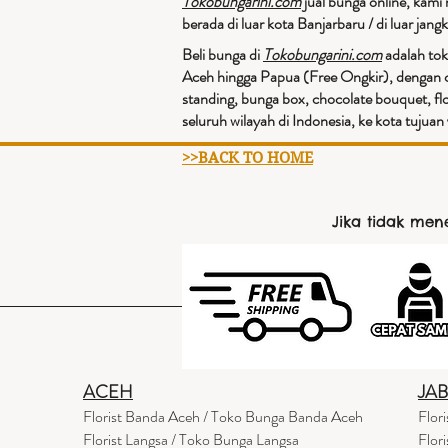
Tokobungarini.com
jual bunga online, kami
berada di luar kota Banjarbaru / di luar ja
Beli bunga di
Tokobungarini.com
adalah tok
Aceh hingga Papua (Free Ongkir), dengan c
standing, bunga box, chocolate bouquet, fl
seluruh wilayah di Indonesia, ke kota tuju
>>BACK TO HOME
Jika tidak me
ACEH
JA
Florist Banda Aceh / Toko Bunga Banda Aceh
Flor
Florist Langsa / Toko Bunga Langsa
Flor