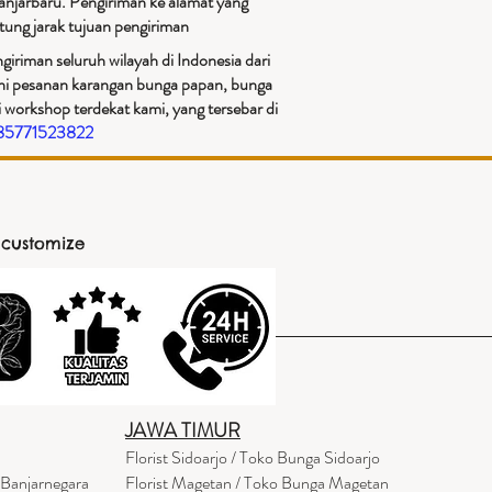
anjarbaru. Pengiriman ke alamat yang
tung jarak tujuan pengiriman​
iriman seluruh wilayah di Indonesia dari
ani pesanan karangan bunga papan, bunga
 workshop terdekat kami, yang tersebar di
085771523822
 customize
JAWA TIMUR
Florist Sidoarjo / Toko Bunga Sidoarjo
 Banjarnegara
Florist Magetan / Toko Bunga Magetan