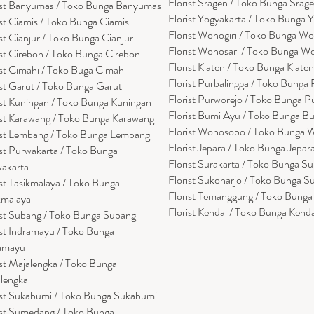
Florist Sragen / Toko Bunga Srag
ist Banyumas / Toko Bunga Banyumas
Florist Yogyakarta / Toko Bunga 
ist Ciamis / Toko Bunga Ciamis
Florist Wonogiri / Toko Bunga Wo
ist Cianjur / Toko Bunga Cianjur
Florist Wonosari / Toko Bunga W
ist Cirebon / Toko Bunga Cirebon
Florist Klaten / Toko Bunga Klaten
ist Cimahi / Toko Buga Cimahi
Florist Purbalingga / Toko Bunga 
ist Garut / Toko Bunga Garut
Florist Purworejo / Toko Bunga P
ist Kuningan / Toko Bunga Kuningan
Florist Bumi Ayu / Toko Bunga B
ist Karawang / Toko Bunga Karawang
Florist Wonosobo / Toko Bunga
ist Lembang / Toko Bunga Lembang
Florist Jepara / Toko Bunga Jepar
ist Purwakarta / Toko Bunga
Florist Surakarta / Toko Bunga Su
akarta
Florist Sukoharjo / Toko Bunga S
ist Tasikmalaya / Toko Bunga
Florist Temanggung / Toko Bung
kmalaya
Florist Kendal / Toko Bunga Kenda
ist Subang / Toko Bunga Subang
ist Indramayu / Toko Bunga
amayu
ist Majalengka / Toko Bunga
lengka
ist Sukabumi / Toko Bunga Sukabumi
ist Sumedang / Toko Bunga