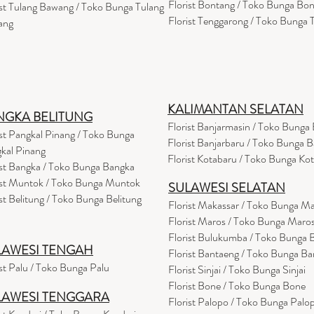
Florist Bontang / Toko Bunga Bo
ist Tulang Bawang / Toko Bunga Tulang
Florist Tenggarong / Toko Bunga
ang
KALIMANTAN SELATAN
NGKA BELITUNG
Florist Banjarmasin
/ Toko Bunga 
ist Pangkal Pinang / Toko Bunga
Florist Banjarbaru / Toko Bunga B
kal Pinang
Florist Kotabaru / Toko Bunga Ko
ist Bangka / Toko Bunga Bangka
ist Muntok / Toko Bunga Muntok
SULAWESI SELATAN
ist Belitung / Toko Bunga Belitung
Florist Makassar / Toko Bunga M
Florist Maros / Toko Bunga Maro
Florist Bulukumba / Toko Bunga
LAWESI TENGAH
Florist Bantaeng / Toko Bunga B
ist Palu / Toko Bunga Palu
Florist Sinjai / Toko Bunga Sinjai
Florist Bone / Toko Bunga Bone
LAWESI TENGGARA
Florist Palopo / Toko Bunga Palo