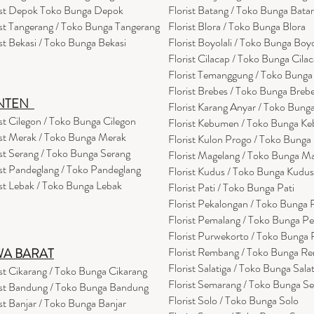
ist Depok Toko Bunga Depok
Florist Batang / Toko Bunga Bata
ist Tangerang / Toko Bunga Tangerang
Florist Blora / Toko Bunga Blora
ist Bekasi / Toko Bunga Bekasi
Florist Boyolali / Toko Bunga Boyo
Florist Cilacap / Toko Bunga Cila
Florist Temanggung / Toko Bung
Florist Brebes / Toko Bunga Breb
NTEN
Florist Karang Anyar / Toko Bung
ist Cilegon / Toko Bunga Cilegon
Florist Kebumen / Toko Bunga K
ist Merak / Toko Bunga Merak
Florist Kulon Progo / Toko Bunga
ist Serang / Toko Bunga Serang
Florist Magelang / Toko Bunga M
ist Pandeglang / Toko Pandegla
ng
Florist Kudus / Toko Bunga Kudus
ist Lebak / Toko Bunga Lebak
Florist Pati / Toko Bunga Pati
Florist Pekalongan / Toko Bunga
Florist Pemalang / Toko Bunga P
Florist Purwekorto / Toko Bunga
Florist Rembang / Toko Bunga R
WA BARAT
Florist Salatiga / Toko Bunga Sala
ist Cikarang
/ Toko Bung
a Cikarang
Florist Semarang / Toko Bunga S
ist Bandung / Toko Bunga Bandung
Florist Solo / Toko Bunga Solo
ist Banjar / Toko Bunga Banjar