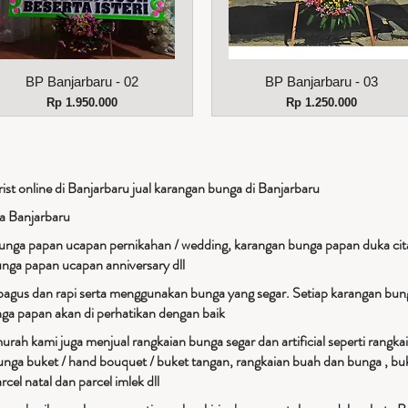
Tampilan Cepat
Tampilan Cepat
BP Banjarbaru - 02
BP Banjarbaru - 03
Harga
Harga
Rp 1.950.000
Rp 1.250.000
st online di Banjarbaru jual karangan bunga di Banjarbaru
a Banjarbaru
unga papan ucapan pernikahan / wedding, karangan bunga papan duka cit
unga papan ucapan anniversary dll
bagus dan rapi serta menggunakan bunga yang segar. Setiap karangan bung
unga papan akan di perhatikan dengan baik
rah kami juga menjual rangkaian bunga segar dan artificial seperti rangka
unga buket / hand bouquet / buket tangan, rangkaian buah dan bunga , buk
rcel natal dan parcel imlek dll