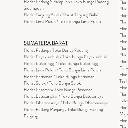
Florist Padang Sidempuan / Toko Bunga Padang
Flor
Sidempuan
Flor
Florist Tanjung Balai / Florist Tanjung Balai
Flor
Florist Lima Puluh / Toko Bunga Lima Puluh
Flor
Flor
Flor
Flor
SUMATERA BARAT
Flor
Florist Padang / Toko Bunga Padang
Flor
Florist Payakumbuh / Toko bunga Payakumbuh
Flor
Florist Bukittinggi / Toko Bunga Bukittinggi
Purw
Florist Lima Puluh / Toko Bunga Lima Puluh
Flor
Florist Pariaman / Toko Bunga Pariaman
Tasi
Florist Solok / Toko Bunga Solok
Flor
Florist Pasaman/ Toko Bunga Pasaman
Flor
Florist Batusangkar / Toko Bunga Batusangkar
Indr
Florist Dharmasraya / Toko Bunga Dharmasraya
Flor
Florist Padang Panjang / Toko Bunga Padang
Maja
Panjang
Flor
Flor