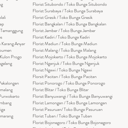
ng
Florist Situbondo / Toko Bunga Situbondo
Florist Surabaya / Toko Bunga Surabaya
lali
Florist Gresik / Toko Bunga Gresik
cap
Florist
Bangk
alan / Toko Bunga Bangkalan
a Temanggung
Florist Jember / Toko Bunga Jember
es
Florist Kediri / Toko Bunga Kediri
a Karang Anyar
Florist Madiun / Toko Bunga Madiun
ebumen
Florist Malang / Toko Bunga Malang
 Kulon Progo
Florist Mojokerto / Toko Bunga Mojokerto
agelang
Florist Nganjuk / Toko Bunga Nganjuk
Florist Ngawi /
Toko Bunga Ngawi
Florsit Pacitan / Toko Bunga Pacitan
 Pekalongan
Florist Ponorogo / Toko Bunga Ponorogo
emalang
Florist Blitar / Toko Bunga Blitar
 Purwokerto
Florist Banyuwangi / Toko Bunga Banyuwan
g
i
embang
Florist Lamongan / Toko Bunga Lamongan
tiga
Florist Pasuruan/ Toko Bunga Pasuruan
emarang
Florist Tuban / Toko Bunga Tuban
Florist Bojonegoro / Toko Bunga Bojonegoro