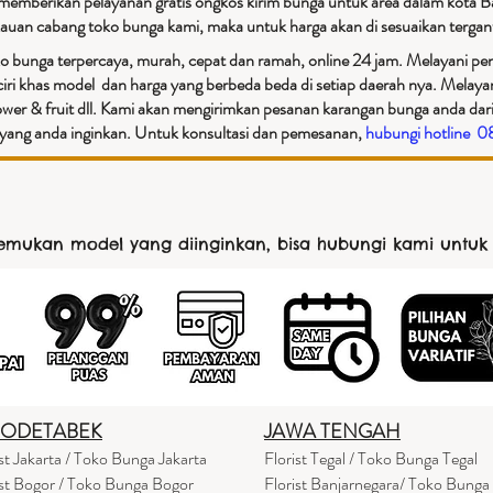
 memberikan pelayanan gratis ongkos kirim bunga untuk area dalam kota B
ngkauan cabang toko bunga kami, maka untuk harga akan di sesuaikan tergan
o bunga terpercaya, murah, cepat dan ramah, online 24 jam. Melayani peng
iri khas model dan harga yang berbeda beda di setiap daerah nya. Melay
ower & fruit dll. Kami akan mengirimkan pesanan karangan bunga anda dari
an yang anda inginkan. Untuk konsultasi dan pemesanan,
hubungi hotline 
nemukan model yang diinginkan, bisa hubungi kami untuk
BODETABEK
JAWA TENGAH
ist Jakarta / Toko Bunga Jakarta
Florist Tegal / Toko Bunga Tegal
ist Bogor / Toko Bunga Bogor
Florist Banjarnegara/ Toko Bunga