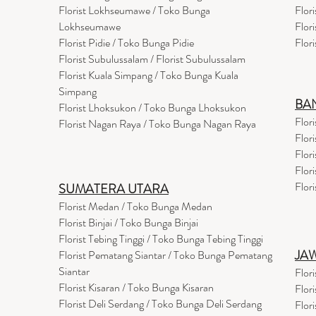
Florist Lokhseumawe / Toko Bunga
Flor
Lokhseumawe
Flor
Flor
i
st Pidie / Toko Bunga Pidie
Flor
Florist Subulussalam / Florist Subulussalam
Florist Kuala Simpang / Toko Bunga Kuala
Simpang
BA
Florist Lhoksukon / Toko Bunga Lhoksukon
Flor
Florist Nagan Raya / Toko Bunga Nagan Raya
Flor
Flor
Flor
Flor
SUMATERA UTARA
Florist Medan / Toko Bunga Medan
Florist Binjai / Toko Bunga Binjai
Florist Tebing Tinggi / Toko Bunga Tebing Tinggi
JA
Florist Pematang Siantar / Toko Bunga Pematang
Siantar
Flor
Florist Kisaran / Toko Bunga Kisaran
Flor
Florist Deli Serdang / Toko Bunga Deli Serdang
Flor