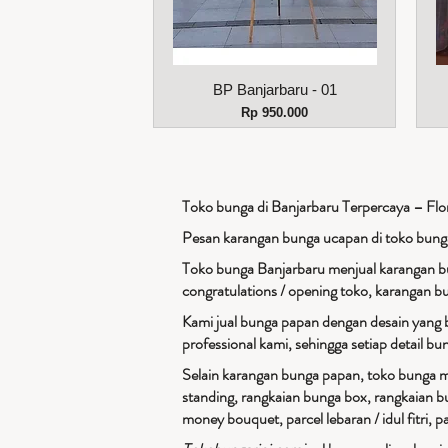
Tampilan Cepat
BP Banjarbaru - 01
Harga
Rp 950.000
Toko bunga di Banjarbaru Terpercaya – Flori
Pesan karangan bunga ucapan di toko bung
Toko bunga Banjarbaru menjual karangan b
congratulations / opening toko, karangan b
Kami jual bunga papan dengan desain yang 
professional kami, sehingga setiap detail b
Selain karangan bunga papan, toko bunga mu
standing, rangkaian bunga box, rangkaian b
money bouquet, parcel lebaran / idul fitri, pa