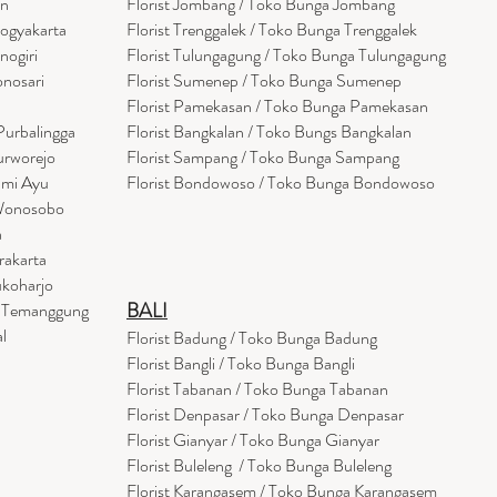
en
Florist Jombang / Toko Bunga Jombang
Yogyakarta
Florist Trenggalek / Toko Bunga Trenggalek
nogiri
Florist Tulungagung / Toko Bunga Tulungagung
onosari
Florist Sumenep / Toko Bunga Sumenep
Florist Pamekasan / Toko Bunga Pamekasan
Purbalingga
Florist Bangkalan / Toko Bungs Bangkalan
urworejo
Florist Sampang / Toko Bunga Sampang
umi Ayu
Florist Bondowoso / Toko Bunga Bondowo
so
 Wonosobo
a
rakarta
ukoharjo
BALI
a Temanggung
l
Florist Badung / Toko Bunga Badung
Florist Bangli / Toko Bunga Bangli
Florist
Tabanan
/ Toko Bunga Tabanan
Florist Denpasar / Toko Bunga Denpasar
Florist Gianyar / Toko Bunga Gianyar
Florist Buleleng / Toko Bunga Buleleng
Florist Karangasem / Toko Bunga Karangasem