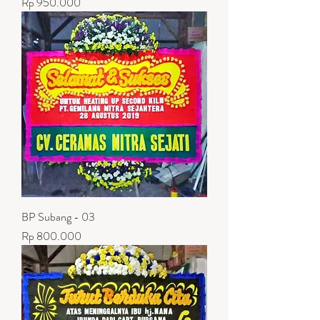
Harga
Rp 950.000
BP Subang - 03
Harga
Rp 800.000