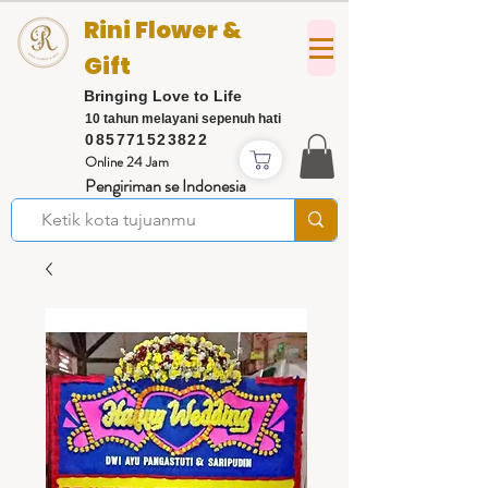
Rini Flower &
Gift
Bringing Love to Life
10 tahun melayani sepenuh hati
085771523822
Online 24 Jam
Pengiriman se Indonesia