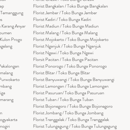
cap
Florist
Bangk
alan / Toko Bunga Bangkalan
a Temanggung
Florist Jember / Toko Bunga Jember
es
Florist Kediri / Toko Bunga Kediri
a Karang Anyar
Florist Madiun / Toko Bunga Madiun
ebumen
Florist Malang / Toko Bunga Malang
 Kulon Progo
Florist Mojokerto / Toko Bunga Mojokerto
agelang
Florist Nganjuk / Toko Bunga Nganjuk
Florist Ngawi /
Toko Bunga Ngawi
Florsit Pacitan / Toko Bunga Pacitan
 Pekalongan
Florist Ponorogo / Toko Bunga Ponorogo
emalang
Florist Blitar / Toko Bunga Blitar
 Purwokerto
Florist Banyuwangi / Toko Bunga Banyuwan
g
i
embang
Florist Lamongan / Toko Bunga Lamongan
tiga
Florist Pasuruan/ Toko Bunga Pasuruan
emarang
Florist Tuban / Toko Bunga Tuban
Florist Bojonegoro / Toko Bunga Bojonegoro
en
Florist Jombang / Toko Bunga Jombang
Yogyakarta
Florist Trenggalek / Toko Bunga Trenggalek
nogiri
Florist Tulungagung / Toko Bunga Tulungagung