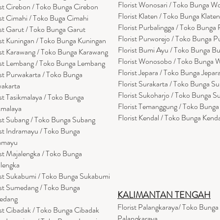
Florist Wonosari / Toko Bunga W
ist Cirebon / Toko Bunga Cirebon
Florist Klaten / Toko Bunga Klaten
ist Cimahi / Toko Buga Cimahi
Florist Purbalingga / Toko Bunga 
ist Garut / Toko Bunga Garut
Florist Purworejo / Toko Bunga P
ist Kuningan / Toko Bunga Kuningan
Florist Bumi Ayu / Toko Bunga B
ist Karawang / Toko Bunga Karawang
Florist Wonosobo / Toko Bunga
ist Lembang / Toko Bunga Lembang
Florist Jepara / Toko Bunga Jepar
ist Purwakarta / Toko Bunga
Florist Surakarta / Toko Bunga Su
akarta
Florist Sukoharjo / Toko Bunga S
ist Tasikmalaya / Toko Bunga
Florist Temanggung / Toko Bung
kmalaya
Florist Kendal / Toko Bunga Kenda
ist Subang / Toko Bunga Subang
ist Indramayu / Toko Bunga
amayu
ist Majalengka / Toko Bunga
lengka
ist Sukabumi / Toko Bunga Sukabumi
ist Sumedang / Toko Bunga
KALIMANTAN TENGAH
edang
Florist Palangkaraya/ Toko Bunga
ist Cibadak / Toko Bunga Cibadak
Palangkaraya