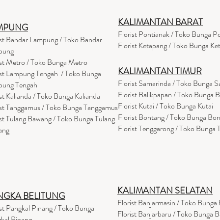
KALIMANTAN BARAT
MPUNG
Florist Pontianak / Toko Bunga P
ist Bandar Lampung / Toko Bandar
Florist Ketapang / Toko Bunga Ke
pung
ist Metro / Toko Bunga Metro
KALIMANTAN TIMUR
ist Lampung Tengah / Toko Bunga
Florist Samarinda / Toko Bunga 
pung Tengah
Florist Balikpapan / Toko Bunga 
ist Kalianda / Toko Bunga Kalianda
Florist Kutai / Toko Bunga Kutai
ist Tanggamus / Toko Bunga Tanggamus
Florist Bontang / Toko Bunga Bo
ist Tulang Bawang / Toko Bunga Tulang
Florist Tenggarong / Toko Bunga
ang
KALIMANTAN SELATAN
NGKA BELITUNG
Florist Banjarmasin
/ Toko Bunga 
ist Pangkal Pinang / Toko Bunga
Florist Banjarbaru / Toko Bunga B
kal Pinang