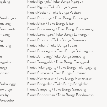
agelang
Florist Nganjuk / Toko Bunga Nganjuk
Florist Ngawi /
Toko Bunga Ngawi
Florsit Pacitan / Toko Bunga Pacitan
 Pekalongan
Florist Ponorogo / Toko Bunga Ponorogo
emalang
Florist Blitar / Toko Bunga Blitar
 Purwokerto
Florist Banyuwangi / Toko Bunga Banyuwan
g
i
embang
Florist Lamongan / Toko Bunga Lamongan
tiga
Florist Pasuruan/ Toko Bunga Pasuruan
emarang
Florist Tuban / Toko Bunga Tuban
Florist Bojonegoro / Toko Bunga Bojonegoro
en
Florist Jombang / Toko Bunga Jombang
Yogyakarta
Florist Trenggalek / Toko Bunga Trenggalek
nogiri
Florist Tulungagung / Toko Bunga Tulungagung
onosari
Florist Sumenep / Toko Bunga Sumenep
Florist Pamekasan / Toko Bunga Pamekasan
Purbalingga
Florist Bangkalan / Toko Bungs Bangkalan
urworejo
Florist Sampang / Toko Bunga Sampang
umi Ayu
Florist Bondowoso / Toko Bunga Bondowo
so
 Wonosobo
a