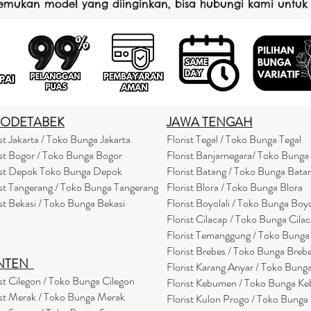
nemukan model yang diinginkan, bisa hubungi kami untuk
BODETABEK
JAWA TENGAH
ist Jakarta / Toko Bunga Jakarta
Florist Tegal / Toko Bunga Tegal
ist Bogor / Toko Bunga Bogor
Florist Banjarnegara/ Toko Bunga
ist Depok Toko Bunga Depok
Florist Batang / Toko Bunga Bata
ist Tangerang / Toko Bunga Tangerang
Florist Blora / Toko Bunga Blora
ist Bekasi / Toko Bunga Bekasi
Florist Boyolali / Toko Bunga Boyo
Florist Cilacap / Toko Bunga Cila
Florist Temanggung / Toko Bung
Florist Brebes / Toko Bunga Breb
NTEN
Florist Karang Anyar / Toko Bung
ist Cilegon / Toko Bunga Cilegon
Florist Kebumen / Toko Bunga K
ist Merak / Toko Bunga Merak
Florist Kulon Progo / Toko Bunga