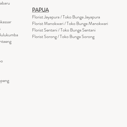
tabaru
PAPUA
Florist Jayapura / Toko Bunga Jayapura
akassar
Florist Manokwari / Toko Bunga Manokwari
s
Florist Sentani / Toko Bunga Sentani
 Bulukumba
Florist Sorong / Toko Bunga Sorong
antaeng
po
ppeng