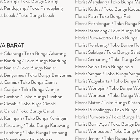
ist Serang / Toko Bunga Serang
Florist Magelang / Toko Bunga M
ist Pandeglang / Toko Pandegla
ng
Florist Kudus / Toko Bunga Kudus
ist Lebak / Toko Bunga Lebak
Florist Pati / Toko Bunga Pati
Florist Pekalongan / Toko Bunga
Florist Pemalang / Toko Bunga P
Florist Purwekorto / Toko Bunga
Florist Rembang / Toko Bunga R
WA BARAT
Florist Salatiga / Toko Bunga Sala
ist Cikarang
/ Toko Bung
a Cikarang
Florist Semarang / Toko Bunga S
ist Bandung / Toko Bunga Bandung
Florist Solo / Toko Bunga Solo
ist Banjar / Toko Bunga Banjar
Florist Sragen / Toko Bunga Srag
ist Banyumas / Toko Bunga Banyumas
Florist Yogyakarta / Toko Bunga 
ist Ciamis / Toko Bunga Ciamis
Florist Wonogiri / Toko Bunga Wo
ist Cianjur / Toko Bunga Cianjur
Florist Wonosari / Toko Bunga W
ist Cirebon / Toko Bunga Cirebon
Florist Klaten / Toko Bunga Klaten
ist Cimahi / Toko Buga Cimahi
Florist Purbalingga / Toko Bunga 
ist Garut / Toko Bunga Garut
Florist Purworejo / Toko Bunga P
ist Kuningan / Toko Bunga Kuningan
Florist Bumi Ayu / Toko Bunga B
ist Karawang / Toko Bunga Karawang
Florist Wonosobo / Toko Bunga
ist Lembang / Toko Bunga Lembang
Florist Jepara / Toko Bunga Jepar
ist Purwakarta / Toko Bunga