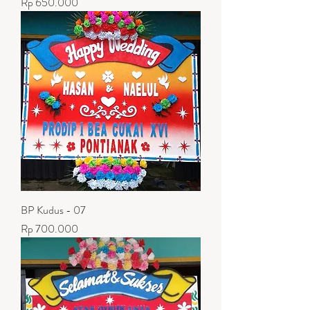
Harga
Rp 650.000
BP Kudus - 07
Harga
Rp 700.000