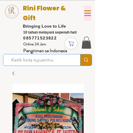
Rini Flower &
Gift
Bringing Love to Life
10 tahun melayani sepenuh hati
085771523822
Online 24 Jam
Pengiriman se Indonesia