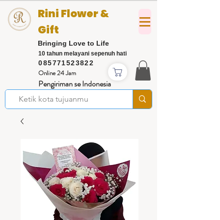
Rini Flower &
Gift
Bringing Love to Life
10 tahun melayani sepenuh hati
085771523822
Online 24 Jam
Pengiriman se Indonesia