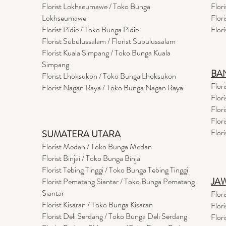
Florist Lokhseumawe / Toko Bunga
Flor
Lokhseumawe
Flor
Flor
i
st Pidie / Toko Bunga Pidie
Flor
Florist Subulussalam / Florist Subulussalam
Florist Kuala Simpang / Toko Bunga Kuala
Simpang
BA
Florist Lhoksukon / Toko Bunga Lhoksukon
Flor
Florist Nagan Raya / Toko Bunga Nagan Raya
Flor
Flor
Flor
Flor
SUMATERA UTARA
Florist Medan / Toko Bunga Medan
Florist Binjai / Toko Bunga Binjai
Florist Tebing Tinggi / Toko Bunga Tebing Tinggi
JA
Florist Pematang Siantar / Toko Bunga Pematang
Siantar
Flor
Florist Kisaran / Toko Bunga Kisaran
Flor
Florist Deli Serdang / Toko Bunga Deli Serdang
Flor