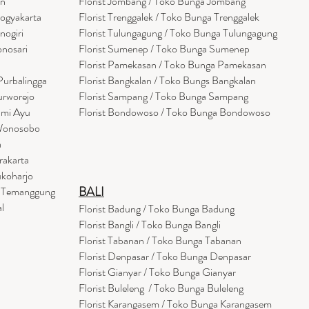
en
Florist Jombang / Toko Bunga Jombang
Yogyakarta
Florist Trenggalek / Toko Bunga Trenggalek
nogiri
Florist Tulungagung / Toko Bunga Tulungagung
onosari
Florist Sumenep / Toko Bunga Sumenep
Florist Pamekasan / Toko Bunga Pamekasan
Purbalingga
Florist Bangkalan / Toko Bungs Bangkalan
urworejo
Florist Sampang / Toko Bunga Sampang
umi Ayu
Florist Bondowoso / Toko Bunga Bondowo
so
 Wonosobo
a
rakarta
ukoharjo
BALI
a Temanggung
l
Florist Badung / Toko Bunga Badung
Florist Bangli / Toko Bunga Bangli
Florist
Tabanan
/ Toko Bunga Tabanan
Florist Denpasar / Toko Bunga Denpasar
Florist Gianyar / Toko Bunga Gianyar
Florist Buleleng / Toko Bunga Buleleng
Florist Karangasem / Toko Bunga Karangasem