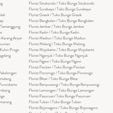
ng
Florist Situbondo / Toko Bunga Situbondo
Florist Surabaya / Toko Bunga Surabaya
lali
Florist Gresik / Toko Bunga Gresik
cap
Florist
Bangk
alan / Toko Bunga Bangkalan
a Temanggung
Florist Jember / Toko Bunga Jember
es
Florist Kediri / Toko Bunga Kediri
a Karang Anyar
Florist Madiun / Toko Bunga Madiun
ebumen
Florist Malang / Toko Bunga Malang
 Kulon Progo
Florist Mojokerto / Toko Bunga Mojokerto
agelang
Florist Nganjuk / Toko Bunga Nganjuk
Florist Ngawi /
Toko Bunga Ngawi
Florsit Pacitan / Toko Bunga Pacitan
 Pekalongan
Florist Ponorogo / Toko Bunga Ponorogo
emalang
Florist Blitar / Toko Bunga Blitar
 Purwokerto
Florist Banyuwangi / Toko Bunga Banyuwan
g
i
embang
Florist Lamongan / Toko Bunga Lamongan
tiga
Florist Pasuruan/ Toko Bunga Pasuruan
emarang
Florist Tuban / Toko Bunga Tuban
Florist Bojonegoro / Toko Bunga Bojonegoro