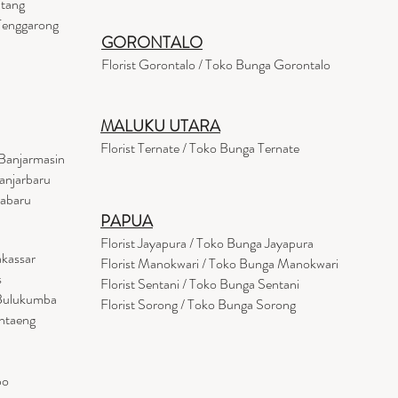
ntang
 Tenggarong
GORONTALO
Florist Gorontalo / Toko Bunga Gorontalo
MALUKU UTARA
Florist Ternate / Toko Bunga Ternate
Banjarmasin
anjarbaru
tabaru
PAPUA
Florist Jayapura / Toko Bunga Jayapura
akassar
Florist Manokwari / Toko Bunga Manokwari
s
Florist Sentani / Toko Bunga Sentani
 Bulukumba
Florist Sorong / Toko Bunga Sorong
antaeng
po