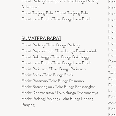
Florist Padang Sidempuan / Toko Bunga Padang
Flor
Sidempuan
Flor
Florist Tanjung Balai / Florist Tanjung Balai
Flor
Florist Lima Puluh / Toko Bunga Lima Puluh
Flor
Flor
Flor
Flor
SUMATERA BARAT
Flor
Florist Padang / Toko Bunga Padang
Flor
Florist Payakumbuh / Toko bunga Payakumbuh
Flor
Florist Bukittinggi / Toko Bunga Bukittinggi
Purw
Florist Lima Puluh / Toko Bunga Lima Puluh
Flor
Florist Pariaman / Toko Bunga Pariaman
Tasi
Florist Solok / Toko Bunga Solok
Flor
Florist Pasaman/ Toko Bunga Pasaman
Flor
Florist Batusangkar / Toko Bunga Batusangkar
Indr
Florist Dharmasraya / Toko Bunga Dharmasraya
Flor
Florist Padang Panjang / Toko Bunga Padang
Maja
Panjang
Flor
Flor