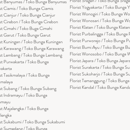
Florist Sragen / Toko Bunga Srag
ist Banyumas / Toko Bunga Banyumas
Florist Yogyakarta / Toko Bunga 
ist Ciamis / Toko Bunga Ciamis
Florist Wonogiri / Toko Bunga Wo
ist Cianjur / Toko Bunga Cianjur
Florist Wonosari / Toko Bunga W
ist Cirebon / Toko Bunga Cirebon
Florist Klaten / Toko Bunga Klaten
ist Cimahi / Toko Buga Cimahi
Florist Purbalingga / Toko Bunga 
ist Garut / Toko Bunga Garut
Florist Purworejo / Toko Bunga P
ist Kuningan / Toko Bunga Kuningan
Florist Bumi Ayu / Toko Bunga B
ist Karawang / Toko Bunga Karawang
Florist Wonosobo / Toko Bunga
ist Lembang / Toko Bunga Lembang
Florist Jepara / Toko Bunga Jepar
ist Purwakarta / Toko Bunga
Florist Surakarta / Toko Bunga Su
akarta
Florist Sukoharjo / Toko Bunga S
ist Tasikmalaya / Toko Bunga
Florist Temanggung / Toko Bung
kmalaya
Florist Kendal / Toko Bunga Kenda
ist Subang / Toko Bunga Subang
ist Indramayu / Toko Bunga
amayu
ist Majalengka / Toko Bunga
lengka
ist Sukabumi / Toko Bunga Sukabumi
ist Sumedang / Toko Bunga