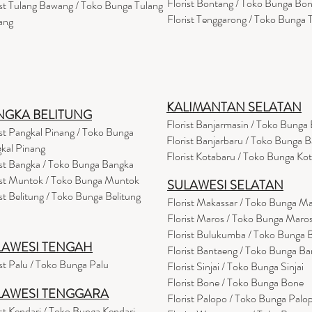
Florist Bontang / Toko Bunga Bo
ist Tulang Bawang / Toko Bunga Tulang
Florist Tenggarong / Toko Bunga
ang
KALIMANTAN SELATAN
NGKA BELITUNG
Florist Banjarmasin
/ Toko Bunga 
ist Pangkal Pinang / Toko Bunga
Florist Banjarbaru / Toko Bunga B
kal Pinang
Florist Kotabaru / Toko Bunga Ko
ist Bangka / Toko Bunga Bangka
ist Muntok / Toko Bunga Muntok
SULAWESI SELATAN
ist Belitung / Toko Bunga Belitung
Florist Makassar / Toko Bunga M
Florist Maros / Toko Bunga Maro
Florist Bulukumba / Toko Bunga
LAWESI TENGAH
Florist Bantaeng / Toko Bunga B
ist Palu / Toko Bunga Palu
Florist Sinjai / Toko Bunga Sinjai
Florist Bone / Toko Bunga Bone
LAWESI TENGGARA
Florist Palopo / Toko Bunga Palo
ist Kendari / Toko Bunga Kendari