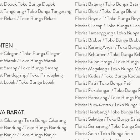
ist Depok Toko Bunga Depok
Florist Batang / Toko Bunga Bata
ist Tangerang / Toko Bunga Tangerang
Florist Blora / Toko Bunga Blora
ist Bekasi / Toko Bunga Bekasi
Florist Boyolali / Toko Bunga Boyo
Florist Cilacap / Toko Bunga Cila
Florist Temanggung / Toko Bung
Florist Brebes / Toko Bunga Breb
NTEN
Florist Karang Anyar / Toko Bung
ist Cilegon / Toko Bunga Cilegon
Florist Kebumen / Toko Bunga K
ist Merak / Toko Bunga Merak
Florist Kulon Progo / Toko Bunga
ist Serang / Toko Bunga Serang
Florist Magelang / Toko Bunga M
ist Pandeglang / Toko Pandegla
ng
Florist Kudus / Toko Bunga Kudus
ist Lebak / Toko Bunga Lebak
Florist Pati / Toko Bunga Pati
Florist Pekalongan / Toko Bunga
Florist Pemalang / Toko Bunga P
Florist Purwekorto / Toko Bunga
Florist Rembang / Toko Bunga R
WA BARAT
Florist Salatiga / Toko Bunga Sala
ist Cikarang
/ Toko Bung
a Cikarang
Florist Semarang / Toko Bunga S
ist Bandung / Toko Bunga Bandung
Florist Solo / Toko Bunga Solo
ist Banjar / Toko Bunga Banjar