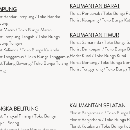
KALIMANTAN BARAT
MPUNG
Florist Pontianak / Toko Bunga P
ist Bandar Lampung / Toko Bandar
Florist Ketapang / Toko Bunga Ke
pung
ist Metro / Toko Bunga Metro
KALIMANTAN TIMUR
ist Lampung Tengah / Toko Bunga
Florist Samarinda / Toko Bunga 
pung Tengah
Florist Balikpapan / Toko Bunga 
ist Kalianda / Toko Bunga Kalianda
Florist Kutai / Toko Bunga Kutai
ist Tanggamus / Toko Bunga Tanggamus
Florist Bontang / Toko Bunga Bo
ist Tulang Bawang / Toko Bunga Tulang
Florist Tenggarong / Toko Bunga
ang
KALIMANTAN SELATAN
NGKA BELITUNG
Florist Banjarmasin
/ Toko Bunga 
ist Pangkal Pinang / Toko Bunga
Florist Banjarbaru / Toko Bunga B
kal Pinang
Florist Kotabaru / Toko Bunga Ko
ist Bangka / Toko Bunga Bangka