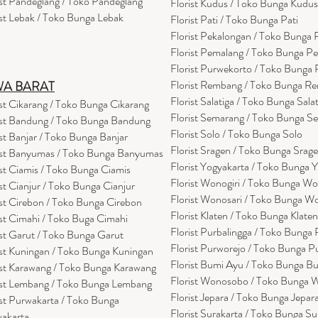
ist Pandeglang / Toko Pandegla
ng
Florist Kudus / Toko Bunga Kudus
ist Lebak / Toko Bunga Lebak
Florist Pati / Toko Bunga Pati
Florist Pekalongan / Toko Bunga
Florist Pemalang / Toko Bunga P
Florist Purwekorto / Toko Bunga
Florist Rembang / Toko Bunga R
WA BARAT
Florist Salatiga / Toko Bunga Sala
ist Cikarang
/ Toko Bung
a Cikarang
Florist Semarang / Toko Bunga S
ist Bandung / Toko Bunga Bandung
Florist Solo / Toko Bunga Solo
ist Banjar / Toko Bunga Banjar
Florist Sragen / Toko Bunga Srag
ist Banyumas / Toko Bunga Banyumas
Florist Yogyakarta / Toko Bunga 
ist Ciamis / Toko Bunga Ciamis
Florist Wonogiri / Toko Bunga Wo
ist Cianjur / Toko Bunga Cianjur
Florist Wonosari / Toko Bunga W
ist Cirebon / Toko Bunga Cirebon
Florist Klaten / Toko Bunga Klaten
ist Cimahi / Toko Buga Cimahi
Florist Purbalingga / Toko Bunga 
ist Garut / Toko Bunga Garut
Florist Purworejo / Toko Bunga P
ist Kuningan / Toko Bunga Kuningan
Florist Bumi Ayu / Toko Bunga B
ist Karawang / Toko Bunga Karawang
Florist Wonosobo / Toko Bunga
ist Lembang / Toko Bunga Lembang
Florist Jepara / Toko Bunga Jepar
ist Purwakarta / Toko Bunga
Florist Surakarta / Toko Bunga Su
akarta