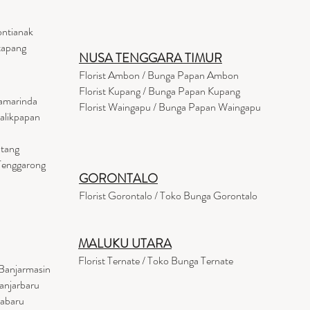
ontianak
tapang
NUSA TENGGARA TIMUR
Florist Ambon / Bunga Papan Ambon
Florist Kupang / Bunga Papan Kupang
Samarinda
Florist Waingapu / Bunga Papan Waingapu
Balikpapan
ntang
 Tenggarong
GORONTALO
Florist Gorontalo / Toko Bunga Gorontalo
MALUKU UTARA
Florist Ternate / Toko Bunga Ternate
Banjarmasin
anjarbaru
tabaru