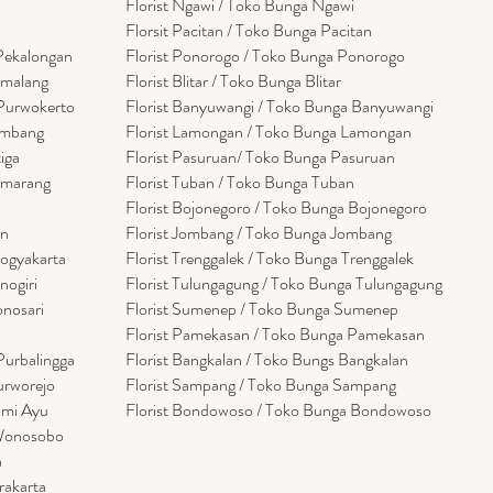
Florist Ngawi /
Toko Bunga Ngawi
Florsit Pacitan / Toko Bunga Pacitan
 Pekalongan
Florist Ponorogo / Toko Bunga Ponorogo
emalang
Florist Blitar / Toko Bunga Blitar
 Purwokerto
Florist Banyuwangi / Toko Bunga Banyuwan
g
i
embang
Florist Lamongan / Toko Bunga Lamongan
tiga
Florist Pasuruan/ Toko Bunga Pasuruan
emarang
Florist Tuban / Toko Bunga Tuban
Florist Bojonegoro / Toko Bunga Bojonegoro
en
Florist Jombang / Toko Bunga Jombang
Yogyakarta
Florist Trenggalek / Toko Bunga Trenggalek
nogiri
Florist Tulungagung / Toko Bunga Tulungagung
onosari
Florist Sumenep / Toko Bunga Sumenep
Florist Pamekasan / Toko Bunga Pamekasan
Purbalingga
Florist Bangkalan / Toko Bungs Bangkalan
urworejo
Florist Sampang / Toko Bunga Sampang
umi Ayu
Florist Bondowoso / Toko Bunga Bondowo
so
 Wonosobo
a
rakarta