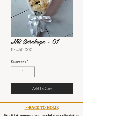
HB Surabaya - 01
Harga
Rp 450.000
Kuantitas
*
Add To Cart
>>BACK TO HOME
Jika tidak menemukan model yang diinginkan,