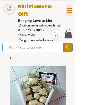
Rini Flower &
Gift
Bringing Love to Life
10 tahun melayani sepenuh hati
085771523822
Online 24 Jam
Pengiriman se Indonesia