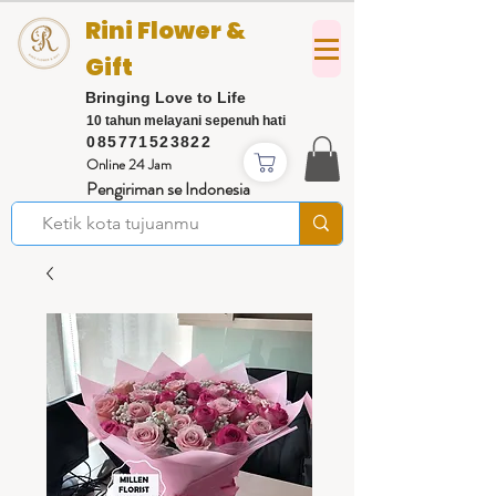
Rini Flower &
Gift
Bringing Love to Life
10 tahun melayani sepenuh hati
085771523822
Online 24 Jam
Pengiriman se Indonesia