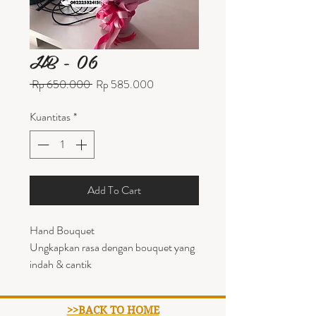
HB - 06
Harga
Harga
 Rp 650.000 
Rp 585.000
Reguler
Promosi
Kuantitas
*
Add To Cart
Hand Bouquet
Ungkapkan rasa dengan bouquet yang
indah & cantik
>>BACK TO HOME