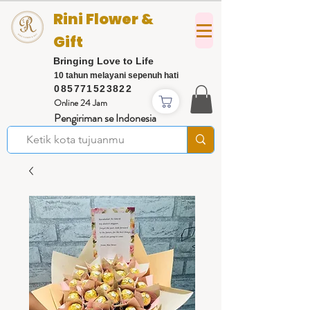
Rini Flower &
Gift
Bringing Love to Life
10 tahun melayani sepenuh hati
085771523822
Online 24 Jam
Pengiriman se Indonesia