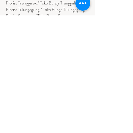
Florist Trenggalek / Toko Bunga Trenggalek
Florist Tulungagung / Toko Bunga Tulungagung
Florist Sumenep / Toko Bunga Sumenep
Florist Pamekasan / Toko Bunga Pamekasan
Florist Bangkalan / Toko Bungs Bangkalan
Florist Sampang / Toko Bunga Sampang
Florist Bondowoso / Toko Bunga Bondowo
so
BALI
Florist Badung / Toko Bunga Badung
Florist Bangli / Toko Bunga Bangli
Florist
Tabanan
/ Toko Bunga Tabanan
Florist Denpasar / Toko Bunga Denpasar
Florist Gianyar / Toko Bunga Gianyar
Florist Buleleng / Toko Bunga Buleleng
Florist Karangasem / Toko Bunga Karangasem
NUSA TENGGARA TIMUR
Florist Ambon / Bunga Papan Ambon
Florist Kupang / Bunga Papan Kupang
Florist Waingapu / Bunga Papan Waingapu