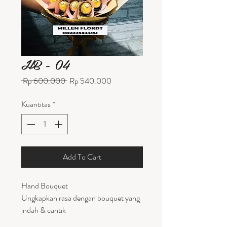
HB - 04
Harga
Harga
 Rp 600.000 
Rp 540.000
Reguler
Promosi
Kuantitas
*
Add To Cart
Hand Bouquet
Ungkapkan rasa dengan bouquet yang
indah & cantik