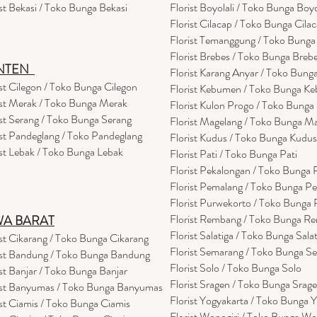
ist Bekasi / Toko Bunga Bekasi
Florist Boyolali / Toko Bunga Boyo
Florist Cilacap / Toko Bunga Cila
Florist Temanggung / Toko Bung
Florist Brebes / Toko Bunga Breb
NTEN
Florist Karang Anyar / Toko Bung
ist Cilegon / Toko Bunga Cilegon
Florist Kebumen / Toko Bunga K
ist Merak / Toko Bunga Merak
Florist Kulon Progo / Toko Bunga
ist Serang / Toko Bunga Serang
Florist Magelang / Toko Bunga M
ist Pandeglang / Toko Pandegla
ng
Florist Kudus / Toko Bunga Kudus
ist Lebak / Toko Bunga Lebak
Florist Pati / Toko Bunga Pati
Florist Pekalongan / Toko Bunga
Florist Pemalang / Toko Bunga P
Florist Purwekorto / Toko Bunga
Florist Rembang / Toko Bunga R
WA BARAT
Florist Salatiga / Toko Bunga Sala
ist Cikarang
/ Toko Bung
a Cikarang
Florist Semarang / Toko Bunga S
ist Bandung / Toko Bunga Bandung
Florist Solo / Toko Bunga Solo
ist Banjar / Toko Bunga Banjar
Florist Sragen / Toko Bunga Srag
ist Banyumas / Toko Bunga Banyumas
Florist Yogyakarta / Toko Bunga 
ist Ciamis / Toko Bunga Ciamis
Florist Wonogiri / Toko Bunga Wo