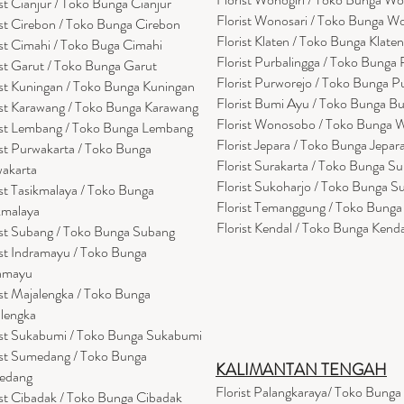
ist Cianjur / Toko Bunga Cianjur
Florist Wonosari / Toko Bunga W
ist Cirebon / Toko Bunga Cirebon
Florist Klaten / Toko Bunga Klaten
ist Cimahi / Toko Buga Cimahi
Florist Purbalingga / Toko Bunga 
ist Garut / Toko Bunga Garut
Florist Purworejo / Toko Bunga P
ist Kuningan / Toko Bunga Kuningan
Florist Bumi Ayu / Toko Bunga B
ist Karawang / Toko Bunga Karawang
Florist Wonosobo / Toko Bunga
ist Lembang / Toko Bunga Lembang
Florist Jepara / Toko Bunga Jepar
ist Purwakarta / Toko Bunga
Florist Surakarta / Toko Bunga Su
akarta
Florist Sukoharjo / Toko Bunga S
ist Tasikmalaya / Toko Bunga
Florist Temanggung / Toko Bung
kmalaya
Florist Kendal / Toko Bunga Kenda
ist Subang / Toko Bunga Subang
ist Indramayu / Toko Bunga
amayu
ist Majalengka / Toko Bunga
lengka
ist Sukabumi / Toko Bunga Sukabumi
ist Sumedang / Toko Bunga
KALIMANTAN TENGAH
edang
Florist Palangkaraya/ Toko Bunga
ist Cibadak / Toko Bunga Cibadak