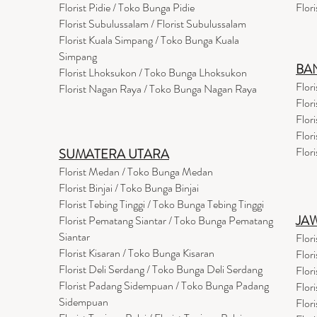
Flor
i
st Pidie / Toko Bunga Pidie
Flor
Florist Subulussalam / Florist Subulussalam
Florist Kuala Simpang / Toko Bunga Kuala
Simpang
BA
Florist Lhoksukon / Toko Bunga Lhoksukon
Flor
Florist Nagan Raya / Toko Bunga Nagan Raya
Flor
Flor
Flor
Flor
SUMATERA UTARA
Florist Medan / Toko Bunga Medan
Florist Binjai / Toko Bunga Binjai
Florist Tebing Tinggi / Toko Bunga Tebing Tinggi
JA
Florist Pematang Siantar / Toko Bunga Pematang
Siantar
Flor
Florist Kisaran / Toko Bunga Kisaran
Flor
Florist Deli Serdang / Toko Bunga Deli Serdang
Flor
Florist Padang Sidempuan / Toko Bunga Padang
Flor
Sidempuan
Flor