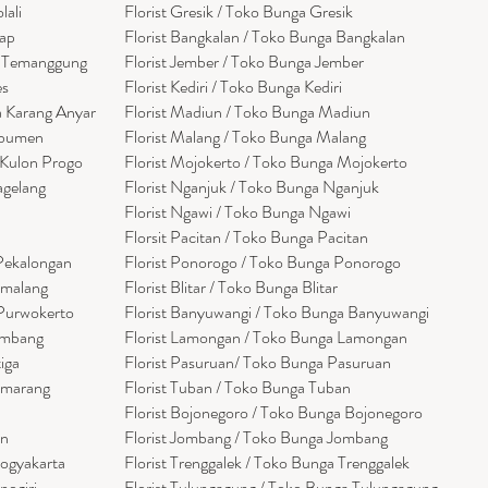
lali
Florist Gresik / Toko Bunga Gresik
cap
Florist
Bangk
alan / Toko Bunga Bangkalan
a Temanggung
Florist Jember / Toko Bunga Jember
es
Florist Kediri / Toko Bunga Kediri
a Karang Anyar
Florist Madiun / Toko Bunga Madiun
ebumen
Florist Malang / Toko Bunga Malang
 Kulon Progo
Florist Mojokerto / Toko Bunga Mojokerto
agelang
Florist Nganjuk / Toko Bunga Nganjuk
Florist Ngawi /
Toko Bunga Ngawi
Florsit Pacitan / Toko Bunga Pacitan
 Pekalongan
Florist Ponorogo / Toko Bunga Ponorogo
emalang
Florist Blitar / Toko Bunga Blitar
 Purwokerto
Florist Banyuwangi / Toko Bunga Banyuwan
g
i
embang
Florist Lamongan / Toko Bunga Lamongan
tiga
Florist Pasuruan/ Toko Bunga Pasuruan
emarang
Florist Tuban / Toko Bunga Tuban
Florist Bojonegoro / Toko Bunga Bojonegoro
en
Florist Jombang / Toko Bunga Jombang
Yogyakarta
Florist Trenggalek / Toko Bunga Trenggalek
nogiri
Florist Tulungagung / Toko Bunga Tulungagung