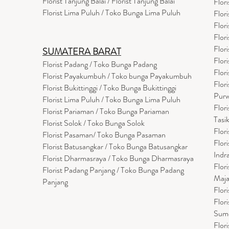
Florist Tanjung Balai / Florist Tanjung Balai
Flor
Florist Lima Puluh / Toko Bunga Lima Puluh
Flor
Flor
Flor
Flor
SUMATERA BARAT
Flor
Florist Padang / Toko Bunga Padang
Flor
Florist Payakumbuh / Toko bunga Payakumbuh
Flor
Florist Bukittinggi / Toko Bunga Bukittinggi
Purw
Florist Lima Puluh / Toko Bunga Lima Puluh
Flor
Florist Pariaman / Toko Bunga Pariaman
Tasi
Florist Solok / Toko Bunga Solok
Flor
Florist Pasaman/ Toko Bunga Pasaman
Flor
Florist Batusangkar / Toko Bunga Batusangkar
Indr
Florist Dharmasraya / Toko Bunga Dharmasraya
Flor
Florist Padang Panjang / Toko Bunga Padang
Maja
Panjang
Flor
Flor
Sum
Flor