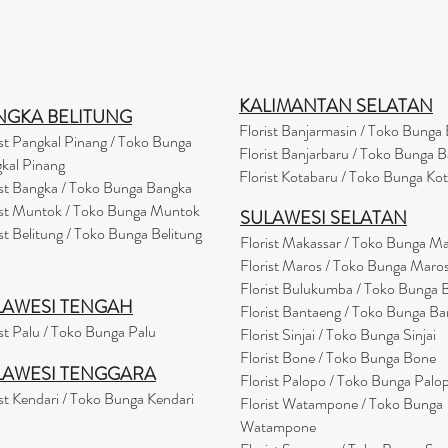
KALIMANTAN SELATAN
NGKA BELITUNG
Florist Banjarmasin
/ Toko Bunga 
ist Pangkal Pinang / Toko Bunga
Florist Banjarbaru / Toko Bunga B
kal Pinang
Florist Kotabaru / Toko Bunga Ko
ist Bangka / Toko Bunga Bangka
ist Muntok / Toko Bunga Muntok
SULAWESI SELATAN
ist Belitung / Toko Bunga Belitung
Florist Makassar / Toko Bunga M
Florist Maros / Toko Bunga Maro
Florist Bulukumba / Toko Bunga
LAWESI TENGAH
Florist Bantaeng / Toko Bunga B
ist Palu / Toko Bunga Palu
Florist Sinjai / Toko Bunga Sinjai
Florist Bone / Toko Bunga Bone
LAWESI TENGGARA
Florist Palopo / Toko Bunga Palo
ist Kendari / Toko Bunga Kendari
Florist Watampone / Toko Bunga
Watampone