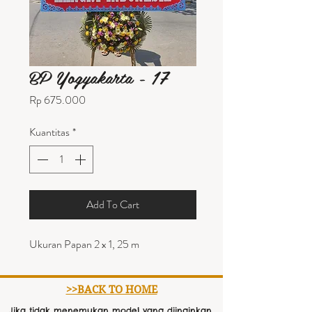
BP Yogyakarta - 17
Harga
Rp 675.000
Kuantitas
*
Add To Cart
Ukuran Papan 2 x 1, 25 m
>>BACK TO HOME
Jika tidak menemukan model yang diinginkan,