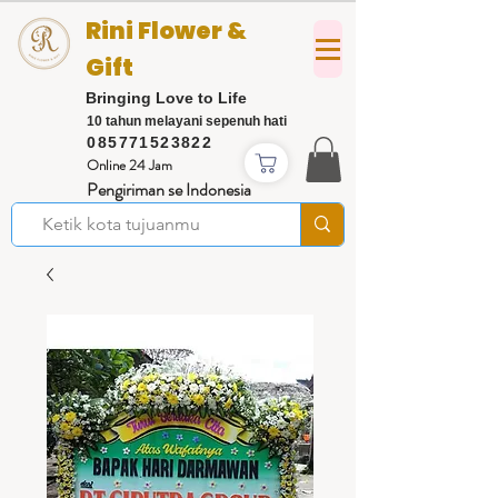
Rini Flower &
Gift
Bringing Love to Life
10 tahun melayani sepenuh hati
085771523822
Online 24 Jam
Pengiriman se Indonesia