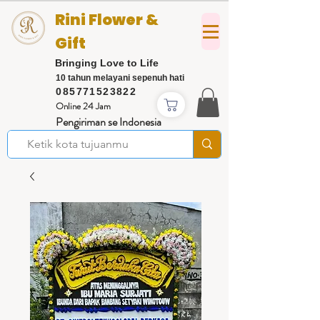
Rini Flower &
Gift
Bringing Love to Life
10 tahun melayani sepenuh hati
085771523822
Online 24 Jam
Pengiriman se Indonesia