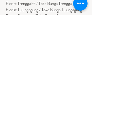
Florist Trenggalek / Toko Bunga Trenggalek
Florist Tulungagung / Toko Bunga Tulungagung
Florist Sumenep / Toko Bunga Sumenep
Florist Pamekasan / Toko Bunga Pamekasan
Florist Bangkalan / Toko Bungs Bangkalan
Florist Sampang / Toko Bunga Sampang
Florist Bondowoso / Toko Bunga Bondowo
so
BALI
Florist Badung / Toko Bunga Badung
Florist Bangli / Toko Bunga Bangli
Florist
Tabanan
/ Toko Bunga Tabanan
Florist Denpasar / Toko Bunga Denpasar
Florist Gianyar / Toko Bunga Gianyar
Florist Buleleng / Toko Bunga Buleleng
Florist Karangasem / Toko Bunga Karangasem
NUSA TENGGARA TIMUR
Florist Ambon / Bunga Papan Ambon
Florist Kupang / Bunga Papan Kupang
Florist Waingapu / Bunga Papan Waingapu