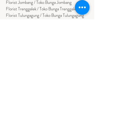
Florist Jombang / Toko Bunga Jombang
Florist Trenggalek / Toko Bunga Trenggalek
Florist Tulungagung / Toko Bunga Tulungagung
Florist Sumenep / Toko Bunga Sumenep
Florist Pamekasan / Toko Bunga Pamekasan
Florist Bangkalan / Toko Bungs Bangkalan
Florist Sampang / Toko Bunga Sampang
Florist Bondowoso / Toko Bunga Bondowo
so
BALI
Florist Badung / Toko Bunga Badung
Florist Bangli / Toko Bunga Bangli
Florist
Tabanan
/ Toko Bunga Tabanan
Florist Denpasar / Toko Bunga Denpasar
Florist Gianyar / Toko Bunga Gianyar
Florist Buleleng / Toko Bunga Buleleng
Florist Karangasem / Toko Bunga Karangasem
NUSA TENGGARA TIMUR
Florist Ambon / Bunga Papan Ambon
Florist Kupang / Bunga Papan Kupang