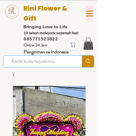
Rini Flower &
Gift
Bringing Love to Life
10 tahun melayani sepenuh hati
085771523822
Online 24 Jam
Pengiriman se Indonesia