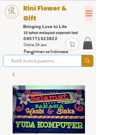
Rini Flower &
Gift
Bringing Love to Life
10 tahun melayani sepenuh hati
085771523822
Online 24 Jam
Pengiriman se Indonesia