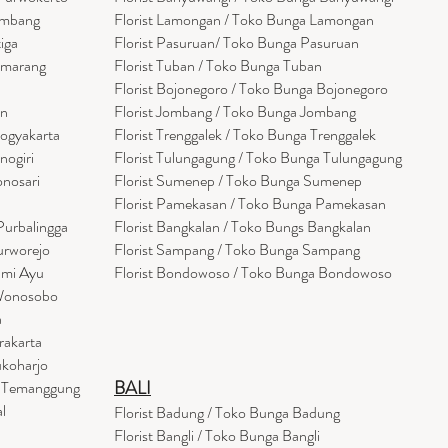
embang
Florist Lamongan / Toko Bunga Lamongan
tiga
Florist Pasuruan/ Toko Bunga Pasuruan
emarang
Florist Tuban / Toko Bunga Tuban
Florist Bojonegoro / Toko Bunga Bojonegoro
en
Florist Jombang / Toko Bunga Jombang
Yogyakarta
Florist Trenggalek / Toko Bunga Trenggalek
nogiri
Florist Tulungagung / Toko Bunga Tulungagung
onosari
Florist Sumenep / Toko Bunga Sumenep
Florist Pamekasan / Toko Bunga Pamekasan
Purbalingga
Florist Bangkalan / Toko Bungs Bangkalan
urworejo
Florist Sampang / Toko Bunga Sampang
umi Ayu
Florist Bondowoso / Toko Bunga Bondowo
so
 Wonosobo
a
rakarta
ukoharjo
BALI
a Temanggung
l
Florist Badung / Toko Bunga Badung
Florist Bangli / Toko Bunga Bangli