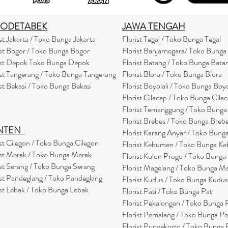
BODETABEK
JAWA TENGAH
ist Jakarta / Toko Bunga Jakarta
Florist Tegal / Toko Bunga Tegal
ist Bogor / Toko Bunga Bogor
Florist Banjarnegara/ Toko Bunga
ist Depok Toko Bunga Depok
Florist Batang / Toko Bunga Bata
ist Tangerang / Toko Bunga Tangerang
Florist Blora / Toko Bunga Blora
ist Bekasi / Toko Bunga Bekasi
Florist Boyolali / Toko Bunga Boyo
Florist Cilacap / Toko Bunga Cila
Florist Temanggung / Toko Bung
Florist Brebes / Toko Bunga Breb
NTEN
Florist Karang Anyar / Toko Bung
ist Cilegon / Toko Bunga Cilegon
Florist Kebumen / Toko Bunga K
ist Merak / Toko Bunga Merak
Florist Kulon Progo / Toko Bunga
ist Serang / Toko Bunga Serang
Florist Magelang / Toko Bunga M
ist Pandeglang / Toko Pandegla
ng
Florist Kudus / Toko Bunga Kudus
ist Lebak / Toko Bunga Lebak
Florist Pati / Toko Bunga Pati
Florist Pekalongan / Toko Bunga
Florist Pemalang / Toko Bunga P
Florist Purwekorto / Toko Bunga