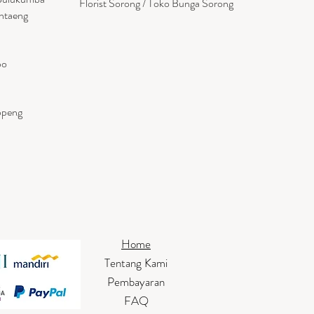
Florist Sorong / Toko Bunga Sorong
antaeng
po
ppeng
Home
Tentang Kami
Pembayaran
FAQ