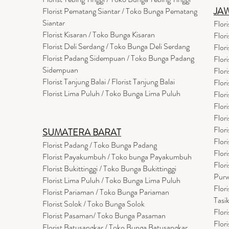
JA
Florist Pematang Siantar / Toko Bunga Pematang
Siantar
Flor
Florist Kisaran / Toko Bunga Kisaran
Flor
Florist Deli Serdang / Toko Bunga Deli Serdang
Flor
Florist Padang Sidempuan / Toko Bunga Padang
Flor
Sidempuan
Flor
Florist Tanjung Balai / Florist Tanjung Balai
Flor
Florist Lima Puluh / Toko Bunga Lima Puluh
Flor
Flor
Flor
Flor
SUMATERA BARAT
Flor
Florist Padang / Toko Bunga Padang
Flor
Florist Payakumbuh / Toko bunga Payakumbuh
Flor
Florist Bukittinggi / Toko Bunga Bukittinggi
Purw
Florist Lima Puluh / Toko Bunga Lima Puluh
Flor
Florist Pariaman / Toko Bunga Pariaman
Tasi
Florist Solok / Toko Bunga Solok
Flor
Florist Pasaman/ Toko Bunga Pasaman
Flor
Florist Batusangkar / Toko Bunga Batusangkar