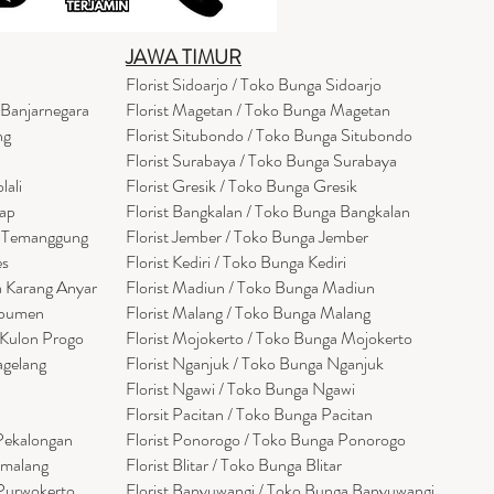
JAWA TIMUR
Florist Sidoarjo / Toko Bunga Sidoarjo
 Banjarnegara
Florist Magetan / Toko Bunga Magetan
ng
Florist Situbondo / Toko Bunga Situbondo
Florist Surabaya / Toko Bunga Surabaya
lali
Florist Gresik / Toko Bunga Gresik
cap
Florist
Bangk
alan / Toko Bunga Bangkalan
a Temanggung
Florist Jember / Toko Bunga Jember
es
Florist Kediri / Toko Bunga Kediri
a Karang Anyar
Florist Madiun / Toko Bunga Madiun
ebumen
Florist Malang / Toko Bunga Malang
 Kulon Progo
Florist Mojokerto / Toko Bunga Mojokerto
agelang
Florist Nganjuk / Toko Bunga Nganjuk
Florist Ngawi /
Toko Bunga Ngawi
Florsit Pacitan / Toko Bunga Pacitan
 Pekalongan
Florist Ponorogo / Toko Bunga Ponorogo
emalang
Florist Blitar / Toko Bunga Blitar
 Purwokerto
Florist Banyuwangi / Toko Bunga Banyuwan
g
i