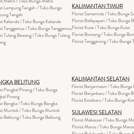
ist Metro / Toko Bunga Metro
KALIMANTAN TIMUR
ist Lampung Tengah / Toko Bunga
Florist Samarinda / Toko Bunga 
pung Tengah
Florist Balikpapan / Toko Bunga 
ist Kalianda / Toko Bunga Kalianda
Florist Kutai / Toko Bunga Kutai
ist Tanggamus / Toko Bunga Tanggamus
Florist Bontang / Toko Bunga Bo
ist Tulang Bawang / Toko Bunga Tulang
Florist Tenggarong / Toko Bunga
ang
KALIMANTAN SELATAN
NGKA BELITUNG
Florist Banjarmasin
/ Toko Bunga 
ist Pangkal Pinang / Toko Bunga
Florist Banjarbaru / Toko Bunga B
kal Pinang
Florist Kotabaru / Toko Bunga Ko
ist Bangka / Toko Bunga Bangka
ist Muntok / Toko Bunga Muntok
SULAWESI SELATAN
ist Belitung / Toko Bunga Belitung
Florist Makassar / Toko Bunga M
Florist Maros / Toko Bunga Maro
Florist Bulukumba / Toko Bunga