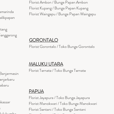
Florist Ambon / Bunga Papan Ambon
Florist Kupang / Bunga Papan Kupang
Samarinda
Florist Waingapu / Bunga Papan Waingapu
Balikpapan
ntang
 Tenggarong
GORONTALO
Florist Gorontalo / Toko Bunga Gorontalo
MALUKU UTARA
Florist Ternate / Toko Bunga Ternate
Banjarmasin
anjarbaru
tabaru
PAPUA
Florist Jayapura / Toko Bunga Jayapura
akassar
Florist Manokwari / Toko Bunga Manokwari
s
Florist Sentani / Toko Bunga Sentani
 Bulukumba