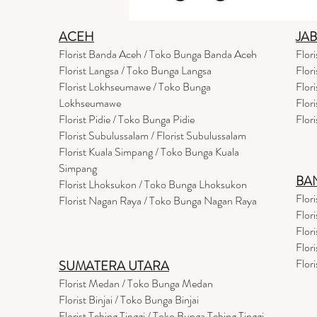
ACEH
JA
Florist Banda Aceh / Toko Bunga Banda Aceh
Flor
Florist Langsa / Toko Bunga Langsa
Flor
Florist Lokhseumawe / Toko Bunga
Flor
Lokhseumawe
Flor
Flor
i
st Pidie / Toko Bunga Pidie
Flor
Florist Subulussalam / Florist Subulussalam
Florist Kuala Simpang / Toko Bunga Kuala
Simpang
BA
Florist Lhoksukon / Toko Bunga Lhoksukon
Flor
Florist Nagan Raya / Toko Bunga Nagan Raya
Flor
Flor
Flor
Flor
SUMATERA UTARA
Florist Medan / Toko Bunga Medan
Florist Binjai / Toko Bunga Binjai
Florist Tebing Tinggi / Toko Bunga Tebing Tinggi