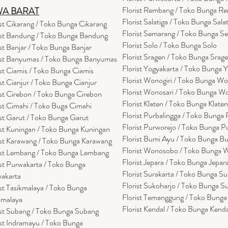
Florist Rembang / Toko Bunga R
WA BARAT
Florist Salatiga / Toko Bunga Sala
ist Cikarang
/ Toko Bung
a Cikarang
Florist Semarang / Toko Bunga S
ist Bandung / Toko Bunga Bandung
Florist Solo / Toko Bunga Solo
ist Banjar / Toko Bunga Banjar
Florist Sragen / Toko Bunga Srag
ist Banyumas / Toko Bunga Banyumas
Florist Yogyakarta / Toko Bunga 
ist Ciamis / Toko Bunga Ciamis
Florist Wonogiri / Toko Bunga Wo
ist Cianjur / Toko Bunga Cianjur
Florist Wonosari / Toko Bunga W
ist Cirebon / Toko Bunga Cirebon
Florist Klaten / Toko Bunga Klaten
ist Cimahi / Toko Buga Cimahi
Florist Purbalingga / Toko Bunga 
ist Garut / Toko Bunga Garut
Florist Purworejo / Toko Bunga P
ist Kuningan / Toko Bunga Kuningan
Florist Bumi Ayu / Toko Bunga B
ist Karawang / Toko Bunga Karawang
Florist Wonosobo / Toko Bunga
ist Lembang / Toko Bunga Lembang
Florist Jepara / Toko Bunga Jepar
ist Purwakarta / Toko Bunga
Florist Surakarta / Toko Bunga Su
akarta
Florist Sukoharjo / Toko Bunga S
ist Tasikmalaya / Toko Bunga
Florist Temanggung / Toko Bung
kmalaya
Florist Kendal / Toko Bunga Kenda
ist Subang / Toko Bunga Subang
ist Indramayu / Toko Bunga