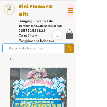
Rini Flower &
Gift
Bringing Love to Life
10 tahun melayani sepenuh hati
085771523822
Online 24 Jam
Pengiriman se Indonesia