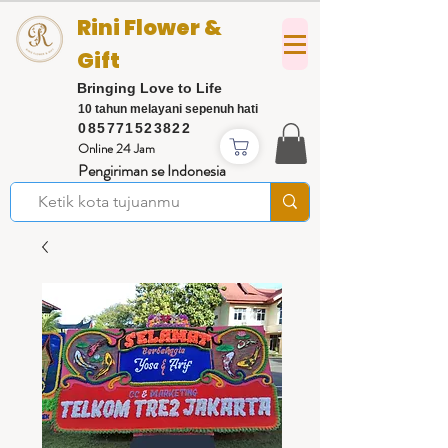
Rini Flower &
Gift
Bringing Love to Life
10 tahun melayani sepenuh hati
085771523822
Online 24 Jam
Pengiriman se Indonesia