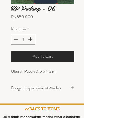
BP Padang - 06
Harga
Rp 550.000
Kuantitas
*
Add To Cart
Ukuran Papan 2, 5 x 1, 2 m
Bunga Ucapan selamat Medan
Bunga Papan Ukuran Besar dihias
dengan bunga Jambul atas 1 titik.
>>BACK TO HOME
Jika tidak menemukan model yang diinginkan,