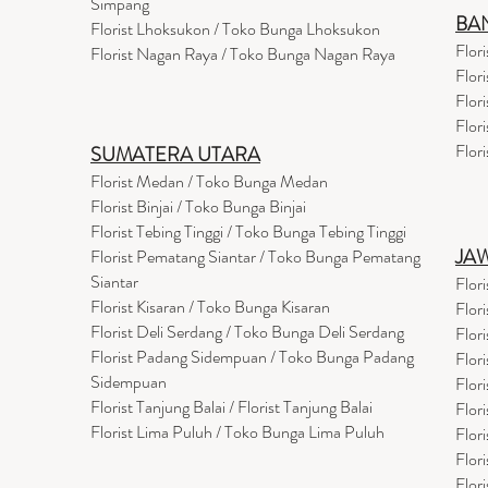
Simpang
BA
Florist Lhoksukon / Toko Bunga Lhoksukon
Flor
Florist Nagan Raya / Toko Bunga Nagan Raya
Flor
Flor
Flor
Flor
SUMATERA UTARA
Florist Medan / Toko Bunga Medan
Florist Binjai / Toko Bunga Binjai
Florist Tebing Tinggi / Toko Bunga Tebing Tinggi
JA
Florist Pematang Siantar / Toko Bunga Pematang
Siantar
Flor
Florist Kisaran / Toko Bunga Kisaran
Flor
Florist Deli Serdang / Toko Bunga Deli Serdang
Flor
Florist Padang Sidempuan / Toko Bunga Padang
Flor
Sidempuan
Flor
Florist Tanjung Balai / Florist Tanjung Balai
Flor
Florist Lima Puluh / Toko Bunga Lima Puluh
Flor
Flor
Flor