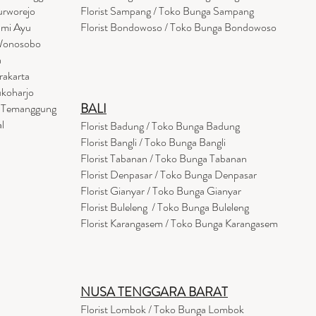
urworejo
Florist Sampang / Toko Bunga Sampang
umi Ayu
Florist Bondowoso / Toko Bunga Bondowo
so
 Wonosobo
a
rakarta
ukoharjo
BALI
a Temanggung
l
Florist Badung / Toko Bunga Badung
Florist Bangli / Toko Bunga Bangli
Florist
Tabanan
/ Toko Bunga Tabanan
Florist Denpasar / Toko Bunga Denpasar
Florist Gianyar / Toko Bunga Gianyar
Florist Buleleng / Toko Bunga Buleleng
Florist Karangasem / Toko Bunga Karangasem
NUSA TENGGARA BARAT
Florist Lombok / Toko Bunga Lombok