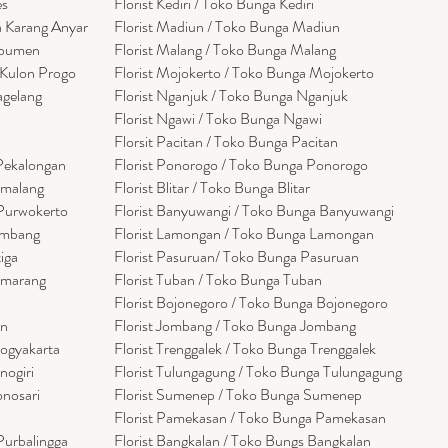
es
Florist Kediri / Toko Bunga Kediri
a Karang Anyar
Florist Madiun / Toko Bunga Madiun
ebumen
Florist Malang / Toko Bunga Malang
 Kulon Progo
Florist Mojokerto / Toko Bunga Mojokerto
agelang
Florist Nganjuk / Toko Bunga Nganjuk
Florist Ngawi /
Toko Bunga Ngawi
Florsit Pacitan / Toko Bunga Pacitan
 Pekalongan
Florist Ponorogo / Toko Bunga Ponorogo
emalang
Florist Blitar / Toko Bunga Blitar
 Purwokerto
Florist Banyuwangi / Toko Bunga Banyuwan
g
i
embang
Florist Lamongan / Toko Bunga Lamongan
tiga
Florist Pasuruan/ Toko Bunga Pasuruan
emarang
Florist Tuban / Toko Bunga Tuban
Florist Bojonegoro / Toko Bunga Bojonegoro
en
Florist Jombang / Toko Bunga Jombang
Yogyakarta
Florist Trenggalek / Toko Bunga Trenggalek
nogiri
Florist Tulungagung / Toko Bunga Tulungagung
onosari
Florist Sumenep / Toko Bunga Sumenep
Florist Pamekasan / Toko Bunga Pamekasan
Purbalingga
Florist Bangkalan / Toko Bungs Bangkalan