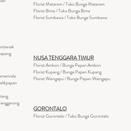
kan
Florist
Mataram
/ Toko Bunga Mataram
Florist Bima / Toko Bunga Bima
Florist Sumbawa / Toko Bunga Sumbawa
ontianak
tapang
NUSA TENGGARA TIMUR
Florist Ambon / Bunga Papan Ambon
Florist Kupang / Bunga Papan Kupang
Samarinda
Florist Waingapu / Bunga Papan Waingapu
Balikpapan
ntang
 Tenggarong
GORONTALO
Florist Gorontalo / Toko Bunga Gorontalo