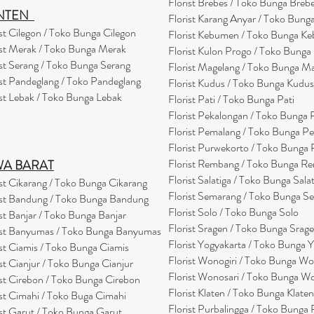
Florist Brebes / Toko Bunga Breb
NTEN
Florist Karang Anyar / Toko Bung
ist Cilegon / Toko Bunga Cilegon
Florist Kebumen / Toko Bunga K
ist Merak / Toko Bunga Merak
Florist Kulon Progo / Toko Bunga
ist Serang / Toko Bunga Serang
Florist Magelang / Toko Bunga M
ist Pandeglang / Toko Pandegla
ng
Florist Kudus / Toko Bunga Kudus
ist Lebak / Toko Bunga Lebak
Florist Pati / Toko Bunga Pati
Florist Pekalongan / Toko Bunga
Florist Pemalang / Toko Bunga P
Florist Purwekorto / Toko Bunga
Florist Rembang / Toko Bunga R
WA BARAT
Florist Salatiga / Toko Bunga Sala
ist Cikarang
/ Toko Bung
a Cikarang
Florist Semarang / Toko Bunga S
ist Bandung / Toko Bunga Bandung
Florist Solo / Toko Bunga Solo
ist Banjar / Toko Bunga Banjar
Florist Sragen / Toko Bunga Srag
ist Banyumas / Toko Bunga Banyumas
Florist Yogyakarta / Toko Bunga 
ist Ciamis / Toko Bunga Ciamis
Florist Wonogiri / Toko Bunga Wo
ist Cianjur / Toko Bunga Cianjur
Florist Wonosari / Toko Bunga W
ist Cirebon / Toko Bunga Cirebon
Florist Klaten / Toko Bunga Klaten
ist Cimahi / Toko Buga Cimahi
Florist Purbalingga / Toko Bunga 
ist Garut / Toko Bunga Garut