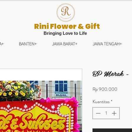
Rini Flower & Gift
Bringing Love to Life
A+
BANTEN+
JAWA BARAT+
JAWA TENGAH+
BP Merak -
Harga
Rp 900.000
Kuantitas
*