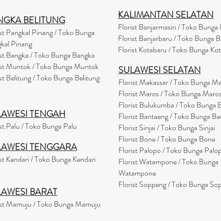
KALIMANTAN SELATAN
NGKA BELITUNG
Florist Banjarmasin
/ Toko Bunga 
ist Pangkal Pinang / Toko Bunga
Florist Banjarbaru / Toko Bunga B
kal Pinang
Florist Kotabaru / Toko Bunga Ko
ist Bangka / Toko Bunga Bangka
ist Muntok / Toko Bunga Muntok
SULAWESI SELATAN
ist Belitung / Toko Bunga Belitung
Florist Makassar / Toko Bunga M
Florist Maros / Toko Bunga Maro
Florist Bulukumba / Toko Bunga
LAWESI TENGAH
Florist Bantaeng / Toko Bunga B
ist Palu / Toko Bunga Palu
Florist Sinjai / Toko Bunga Sinjai
Florist Bone / Toko Bunga Bone
LAWESI TENGGARA
Florist Palopo / Toko Bunga Palo
ist Kendari / Toko Bunga Kendari
Florist Watampone / Toko Bunga
Watampone
Florist Soppeng / Toko Bunga So
LAWESI BARAT
ist Mamuju / Toko Bunga Mamuju