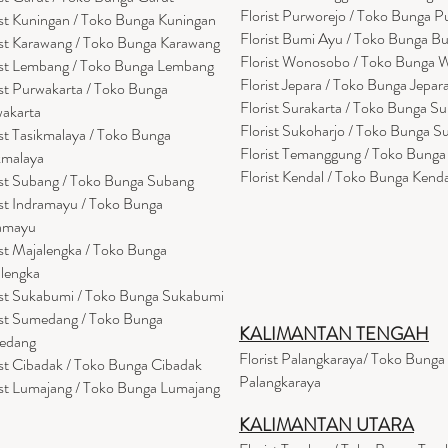
Florist Purworejo / Toko Bunga P
ist Kuningan / Toko Bunga Kuningan
Florist Bumi Ayu / Toko Bunga B
ist Karawang / Toko Bunga Karawang
Florist Wonosobo / Toko Bunga
ist Lembang / Toko Bunga Lembang
Florist Jepara / Toko Bunga Jepar
ist Purwakarta / Toko Bunga
Florist Surakarta / Toko Bunga Su
akarta
Florist Sukoharjo / Toko Bunga S
ist Tasikmalaya / Toko Bunga
Florist Temanggung / Toko Bung
kmalaya
Florist Kendal / Toko Bunga Kenda
ist Subang / Toko Bunga Subang
ist Indramayu / Toko Bunga
amayu
ist Majalengka / Toko Bunga
lengka
ist Sukabumi / Toko Bunga Sukabumi
ist Sumedang / Toko Bunga
KALIMANTAN TENGAH
edang
Florist Palangkaraya/ Toko Bunga
ist Cibadak / Toko Bunga Cibadak
Palangkaraya
ist Lumajang / Toko Bunga Lumajang
KALIMANTAN UTARA