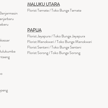
MALUKU UTARA
Florist Ternate / Toko Bunga Ternate
Banjarmasin
anjarbaru
tabaru
PAPUA
Florist Jayapura / Toko Bunga Jayapura
akassar
Florist Manokwari / Toko Bunga Manokwari
s
Florist Sentani / Toko Bunga Sentani
 Bulukumba
Florist Sorong / Toko Bunga Sorong
antaeng
po
ppeng