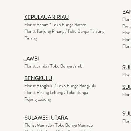
BA
KEPULAUAN RIAU
Flor
Florist Batam / Toko Bunga Batam
Pang
Florist Tanjung Pinang / Toko Bunga Tanjung
Flor
Pinang
Flor
Flor
JAMBI
Florist Jambi / Toko Bunga Jambi
SU
Flor
BENGKULU
Florist Bengkulu / Toko Bunga Bengkulu
SU
Florist Rejang Lebong / Toko Bunga
Flor
Rejang Lebong
SU
SULAWESI UTARA
Flor
Florist Manado / Toko Bunga Manado