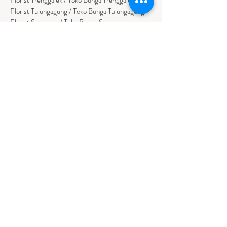
Florist Tulungagung / Toko Bunga Tulungagung
Florist Sumenep / Toko Bunga Sumenep
Florist Pamekasan / Toko Bunga Pamekasan
Florist Bangkalan / Toko Bungs Bangkalan
Florist Sampang / Toko Bunga Sampang
Florist Bondowoso / Toko Bunga Bondowo
so
BALI
Florist Badung / Toko Bunga Badung
Florist Bangli / Toko Bunga Bangli
Florist
Tabanan
/ Toko Bunga Tabanan
Florist Denpasar / Toko Bunga Denpasar
Florist Gianyar / Toko Bunga Gianyar
Florist Buleleng / Toko Bunga Buleleng
Florist Karangasem / Toko Bunga Karangasem
NUSA TENGGARA TIMUR
Florist Ambon / Bunga Papan Ambon
Florist Kupang / Bunga Papan Kupang
Florist Waingapu / Bunga Papan Waingapu