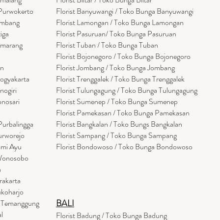
 Purwokerto
Florist Banyuwangi / Toko Bunga Banyuwan
g
i
embang
Florist Lamongan / Toko Bunga Lamongan
tiga
Florist Pasuruan/ Toko Bunga Pasuruan
emarang
Florist Tuban / Toko Bunga Tuban
Florist Bojonegoro / Toko Bunga Bojonegoro
en
Florist Jombang / Toko Bunga Jombang
Yogyakarta
Florist Trenggalek / Toko Bunga Trenggalek
nogiri
Florist Tulungagung / Toko Bunga Tulungagung
onosari
Florist Sumenep / Toko Bunga Sumenep
Florist Pamekasan / Toko Bunga Pamekasan
Purbalingga
Florist Bangkalan / Toko Bungs Bangkalan
urworejo
Florist Sampang / Toko Bunga Sampang
umi Ayu
Florist Bondowoso / Toko Bunga Bondowo
so
 Wonosobo
a
rakarta
ukoharjo
BALI
a Temanggung
l
Florist Badung / Toko Bunga Badung