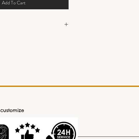
Add To Cart
ik, dihiasi dengan 4 titik bunga
nan kiri.
cm
 customize