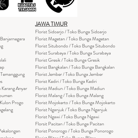
JAWA TIMUR
Florist Sidoarjo / Toko Bunga Sidoarjo
 Banjarnegara
Florist Magetan / Toko Bunga Magetan
ng
Florist Situbondo / Toko Bunga Situbondo
Florist Surabaya / Toko Bunga Surabaya
lali
Florist Gresik / Toko Bunga Gresik
cap
Florist
Bangk
alan / Toko Bunga Bangkalan
a Temanggung
Florist Jember / Toko Bunga Jember
es
Florist Kediri / Toko Bunga Kediri
a Karang Anyar
Florist Madiun / Toko Bunga Madiun
ebumen
Florist Malang / Toko Bunga Malang
 Kulon Progo
Florist Mojokerto / Toko Bunga Mojokerto
agelang
Florist Nganjuk / Toko Bunga Nganjuk
Florist Ngawi /
Toko Bunga Ngawi
Florsit Pacitan / Toko Bunga Pacitan
 Pekalongan
Florist Ponorogo / Toko Bunga Ponorogo
emalang
Florist Blitar / Toko Bunga Blitar