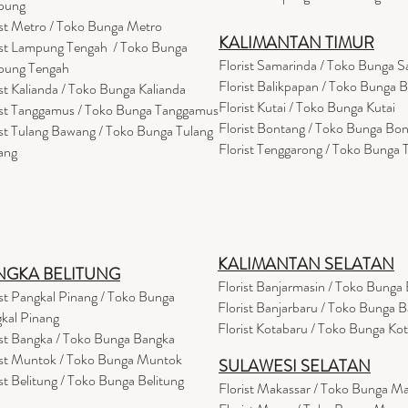
pung
ist Metro / Toko Bunga Metro
KALIMANTAN TIMUR
ist Lampung Tengah / Toko Bunga
Florist Samarinda / Toko Bunga 
pung Tengah
Florist Balikpapan / Toko Bunga 
ist Kalianda / Toko Bunga Kalianda
Florist Kutai / Toko Bunga Kutai
ist Tanggamus / Toko Bunga Tanggamus
Florist Bontang / Toko Bunga Bo
ist Tulang Bawang / Toko Bunga Tulang
Florist Tenggarong / Toko Bunga
ang
KALIMANTAN SELATAN
NGKA BELITUNG
Florist Banjarmasin
/ Toko Bunga 
ist Pangkal Pinang / Toko Bunga
Florist Banjarbaru / Toko Bunga B
kal Pinang
Florist Kotabaru / Toko Bunga Ko
ist Bangka / Toko Bunga Bangka
ist Muntok / Toko Bunga Muntok
SULAWESI SELATAN
ist Belitung / Toko Bunga Belitung
Florist Makassar / Toko Bunga M