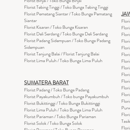
Florist Binjai / Toko Bunga Binjai
Florist Tebing Tinggi / Toko Bunga Tebing Tinggi
JA
Florist Pematang Siantar / Toko Bunga Pematang
Siantar
Flor
Florist Kisaran / Toko Bunga Kisaran
Flor
Florist Deli Serdang / Toko Bunga Deli Serdang
Flor
Florist Padang Sidempuan / Toko Bunga Padang
Flor
Sidempuan
Flor
Florist Tanjung Balai / Florist Tanjung Balai
Flor
Florist Lima Puluh / Toko Bunga Lima Puluh
Flor
Flor
Flor
Flor
SUMATERA BARAT
Flor
Florist Padang / Toko Bunga Padang
Flor
Florist Payakumbuh / Toko bunga Payakumbuh
Flor
Florist Bukittinggi / Toko Bunga Bukittinggi
Purw
Florist Lima Puluh / Toko Bunga Lima Puluh
Flor
Florist Pariaman / Toko Bunga Pariaman
Tasi
Florist Solok / Toko Bunga Solok
Flor
Florist Pasaman/ Toko Bunga Pasaman