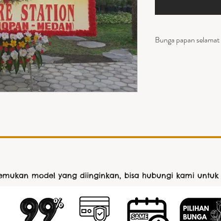
Bunga papan selamat
Bunga papan yang Cant
jambul atas bawah, Ka
Ukuran 225cmx135
nemukan model yang diinginkan, bisa hubungi kami untuk