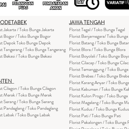
BODETABEK
JAWA TENGAH
ist Jakarta / Toko Bunga Jakarta
Florist Tegal / Toko Bunga Tegal
ist Bogor / Toko Bunga Bogor
Florist Banjarnegara/ Toko Bunga
ist Depok Toko Bunga Depok
Florist Batang / Toko Bunga Bata
ist Tangerang / Toko Bunga Tangerang
Florist Blora / Toko Bunga Blora
ist Bekasi / Toko Bunga Bekasi
Florist Boyolali / Toko Bunga Boyo
Florist Cilacap / Toko Bunga Cila
Florist Temanggung / Toko Bung
Florist Brebes / Toko Bunga Breb
NTEN
Florist Karang Anyar / Toko Bung
ist Cilegon / Toko Bunga Cilegon
Florist Kebumen / Toko Bunga K
ist Merak / Toko Bunga Merak
Florist Kulon Progo / Toko Bunga
ist Serang / Toko Bunga Serang
Florist Magelang / Toko Bunga M
ist Pandeglang / Toko Pandegla
ng
Florist Kudus / Toko Bunga Kudus
ist Lebak / Toko Bunga Lebak
Florist Pati / Toko Bunga Pati
Florist Pekalongan / Toko Bunga
Florist Pemalang / Toko Bunga P