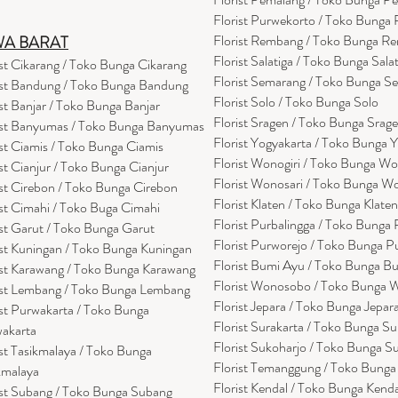
Florist Purwekorto / Toko Bunga
Florist Rembang / Toko Bunga R
WA BARAT
Florist Salatiga / Toko Bunga Sala
ist Cikarang
/ Toko Bung
a Cikarang
Florist Semarang / Toko Bunga S
ist Bandung / Toko Bunga Bandung
Florist Solo / Toko Bunga Solo
ist Banjar / Toko Bunga Banjar
Florist Sragen / Toko Bunga Srag
ist Banyumas / Toko Bunga Banyumas
Florist Yogyakarta / Toko Bunga 
ist Ciamis / Toko Bunga Ciamis
Florist Wonogiri / Toko Bunga Wo
ist Cianjur / Toko Bunga Cianjur
Florist Wonosari / Toko Bunga W
ist Cirebon / Toko Bunga Cirebon
Florist Klaten / Toko Bunga Klaten
ist Cimahi / Toko Buga Cimahi
Florist Purbalingga / Toko Bunga 
ist Garut / Toko Bunga Garut
Florist Purworejo / Toko Bunga P
ist Kuningan / Toko Bunga Kuningan
Florist Bumi Ayu / Toko Bunga B
ist Karawang / Toko Bunga Karawang
Florist Wonosobo / Toko Bunga
ist Lembang / Toko Bunga Lembang
Florist Jepara / Toko Bunga Jepar
ist Purwakarta / Toko Bunga
Florist Surakarta / Toko Bunga Su
akarta
Florist Sukoharjo / Toko Bunga S
ist Tasikmalaya / Toko Bunga
Florist Temanggung / Toko Bung
kmalaya
Florist Kendal / Toko Bunga Kenda
ist Subang / Toko Bunga Subang