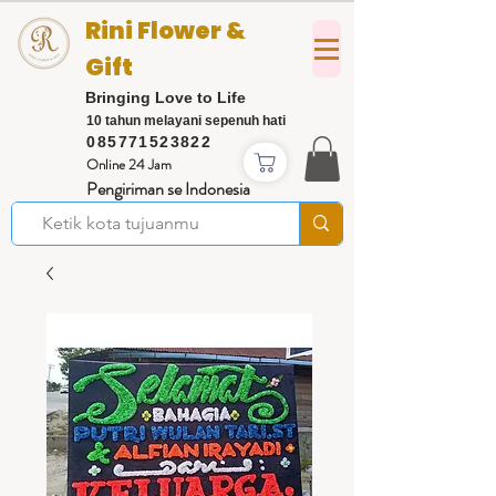
Rini Flower &
Gift
Bringing Love to Life
10 tahun melayani sepenuh hati
085771523822
Online 24 Jam
Pengiriman se Indonesia