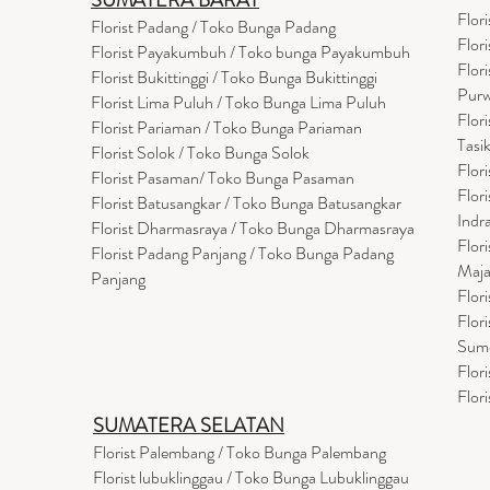
SUMATERA BARAT
Flor
Florist Padang / Toko Bunga Padang
Flor
Florist Payakumbuh / Toko bunga Payakumbuh
Flor
Florist Bukittinggi / Toko Bunga Bukittinggi
Purw
Florist Lima Puluh / Toko Bunga Lima Puluh
Flor
Florist Pariaman / Toko Bunga Pariaman
Tasi
Florist Solok / Toko Bunga Solok
Flor
Florist Pasaman/ Toko Bunga Pasaman
Flor
Florist Batusangkar / Toko Bunga Batusangkar
Indr
Florist Dharmasraya / Toko Bunga Dharmasraya
Flor
Florist Padang Panjang / Toko Bunga Padang
Maja
Panjang
Flor
Flor
Sum
Flor
Flor
SUMATERA SELATAN
Florist Palembang / Toko Bunga Palembang
Florist lubuklinggau / Toko Bunga Lubuklinggau