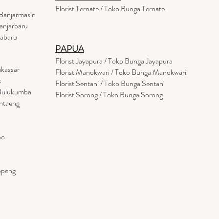
Florist Ternate / Toko Bunga Ternate
Banjarmasin
anjarbaru
tabaru
PAPUA
Florist Jayapura / Toko Bunga Jayapura
akassar
Florist Manokwari / Toko Bunga Manokwari
s
Florist Sentani / Toko Bunga Sentani
 Bulukumba
Florist Sorong / Toko Bunga Sorong
antaeng
po
ppeng