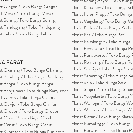
Florist Karang Anyar / Toko Bung
ist Cilegon / Toko Bunga Cilegon
Florist Kebumen / Toko Bunga K
ist Merak / Toko Bunga Merak
Florist Kulon Progo / Toko Bunga
ist Serang / Toko Bunga Serang
Florist Magelang / Toko Bunga M
ist Pandeglang / Toko Pandegla
ng
Florist Kudus / Toko Bunga Kudus
ist Lebak / Toko Bunga Lebak
Florist Pati / Toko Bunga Pati
Florist Pekalongan / Toko Bunga
Florist Pemalang / Toko Bunga P
Florist Purwekorto / Toko Bunga
Florist Rembang / Toko Bunga R
WA BARAT
Florist Salatiga / Toko Bunga Sala
ist Cikarang
/ Toko Bung
a Cikarang
Florist Semarang / Toko Bunga S
ist Bandung / Toko Bunga Bandung
Florist Solo / Toko Bunga Solo
ist Banjar / Toko Bunga Banjar
Florist Sragen / Toko Bunga Srag
ist Banyumas / Toko Bunga Banyumas
Florist Yogyakarta / Toko Bunga 
ist Ciamis / Toko Bunga Ciamis
Florist Wonogiri / Toko Bunga Wo
ist Cianjur / Toko Bunga Cianjur
Florist Wonosari / Toko Bunga W
ist Cirebon / Toko Bunga Cirebon
Florist Klaten / Toko Bunga Klaten
ist Cimahi / Toko Buga Cimahi
Florist Purbalingga / Toko Bunga 
ist Garut / Toko Bunga Garut
Florist Purworejo / Toko Bunga P
ist Kuningan / Toko Bunga Kuningan