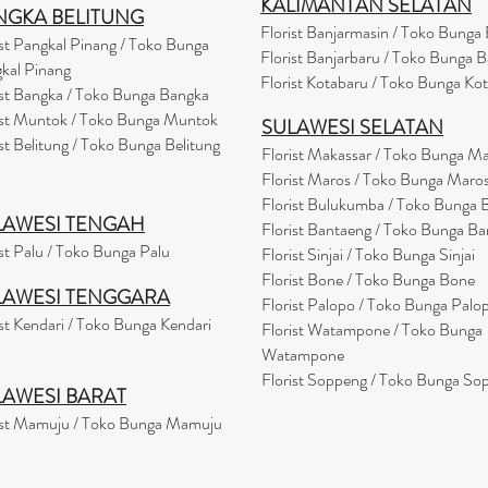
KALIMANTAN SELATAN
NGKA BELITUNG
Florist Banjarmasin
/ Toko Bunga 
ist Pangkal Pinang / Toko Bunga
Florist Banjarbaru / Toko Bunga B
kal Pinang
Florist Kotabaru / Toko Bunga Ko
ist Bangka / Toko Bunga Bangka
ist Muntok / Toko Bunga Muntok
SULAWESI SELATAN
ist Belitung / Toko Bunga Belitung
Florist Makassar / Toko Bunga M
Florist Maros / Toko Bunga Maro
Florist Bulukumba / Toko Bunga
LAWESI TENGAH
Florist Bantaeng / Toko Bunga B
ist Palu / Toko Bunga Palu
Florist Sinjai / Toko Bunga Sinjai
Florist Bone / Toko Bunga Bone
LAWESI TENGGARA
Florist Palopo / Toko Bunga Palo
ist Kendari / Toko Bunga Kendari
Florist Watampone / Toko Bunga
Watampone
Florist Soppeng / Toko Bunga So
LAWESI BARAT
ist Mamuju / Toko Bunga Mamuju