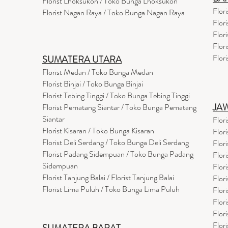
Florist Lhoksukon / Toko Bunga Lhoksukon
Flor
Florist Nagan Raya / Toko Bunga Nagan Raya
Flor
Flor
Flor
Flor
SUMATERA UTARA
Florist Medan / Toko Bunga Medan
Florist Binjai / Toko Bunga Binjai
Florist Tebing Tinggi / Toko Bunga Tebing Tinggi
JA
Florist Pematang Siantar / Toko Bunga Pematang
Siantar
Flor
Florist Kisaran / Toko Bunga Kisaran
Flor
Florist Deli Serdang / Toko Bunga Deli Serdang
Flor
Florist Padang Sidempuan / Toko Bunga Padang
Flor
Sidempuan
Flor
Florist Tanjung Balai / Florist Tanjung Balai
Flor
Florist Lima Puluh / Toko Bunga Lima Puluh
Flor
Flor
Flor
Flor