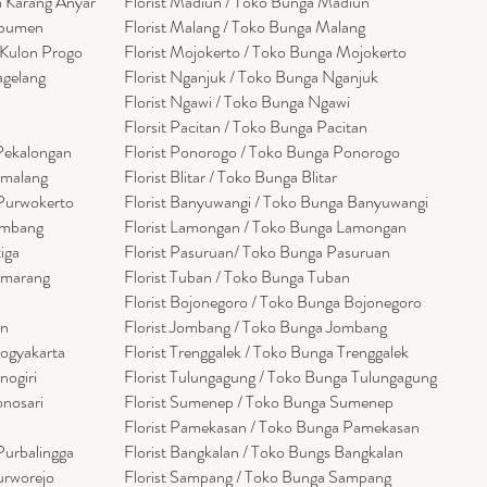
a Karang Anyar
Florist Madiun / Toko Bunga Madiun
ebumen
Florist Malang / Toko Bunga Malang
 Kulon Progo
Florist Mojokerto / Toko Bunga Mojokerto
agelang
Florist Nganjuk / Toko Bunga Nganjuk
Florist Ngawi /
Toko Bunga Ngawi
Florsit Pacitan / Toko Bunga Pacitan
 Pekalongan
Florist Ponorogo / Toko Bunga Ponorogo
emalang
Florist Blitar / Toko Bunga Blitar
 Purwokerto
Florist Banyuwangi / Toko Bunga Banyuwan
g
i
embang
Florist Lamongan / Toko Bunga Lamongan
tiga
Florist Pasuruan/ Toko Bunga Pasuruan
emarang
Florist Tuban / Toko Bunga Tuban
Florist Bojonegoro / Toko Bunga Bojonegoro
en
Florist Jombang / Toko Bunga Jombang
Yogyakarta
Florist Trenggalek / Toko Bunga Trenggalek
nogiri
Florist Tulungagung / Toko Bunga Tulungagung
onosari
Florist Sumenep / Toko Bunga Sumenep
Florist Pamekasan / Toko Bunga Pamekasan
Purbalingga
Florist Bangkalan / Toko Bungs Bangkalan
urworejo
Florist Sampang / Toko Bunga Sampang