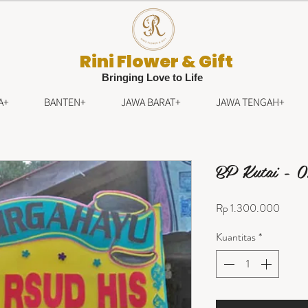
Rini Flower & Gift
Bringing Love to Life
A+
BANTEN+
JAWA BARAT+
JAWA TENGAH+
BP Kutai - 
Harga
Rp 1.300.000
Kuantitas
*