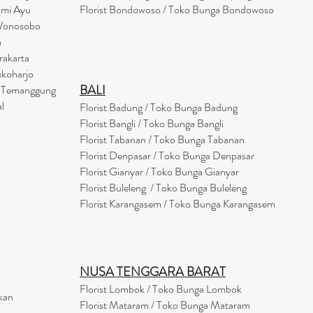
umi Ayu
Florist Bondowoso / Toko Bunga Bondowo
so
 Wonosobo
a
rakarta
ukoharjo
BALI
a Temanggung
l
Florist Badung / Toko Bunga Badung
Florist Bangli / Toko Bunga Bangli
Florist
Tabanan
/ Toko Bunga Tabanan
Florist Denpasar / Toko Bunga Denpasar
Florist Gianyar / Toko Bunga Gianyar
Florist Buleleng / Toko Bunga Buleleng
Florist Karangasem / Toko Bunga Karangasem
NUSA TENGGARA BARAT
Florist Lombok / Toko Bunga Lombok
kan
Florist
Mataram
/ Toko Bunga Mataram