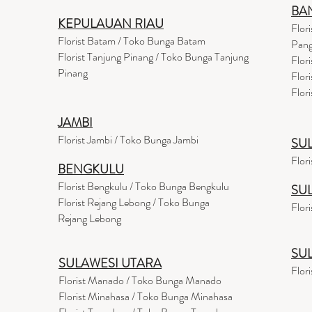
BA
KEPULAUAN RIAU
Flor
Florist Batam / Toko Bunga Batam
Pang
Florist Tanjung Pinang / Toko Bunga Tanjung
Flor
Pinang
Flor
Flor
JAMBI
Florist Jambi / Toko Bunga Jambi
SU
Flor
BENGKULU
Florist Bengkulu / Toko Bunga Bengkulu
SU
Florist Rejang Lebong / Toko Bunga
Flor
Rejang Lebong
SU
SULAWESI UTARA
Flor
Florist Manado / Toko Bunga Manado
Florist Minahasa / Toko Bunga Minahasa