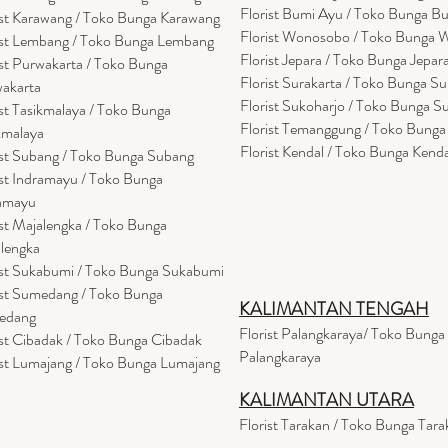
Florist Bumi Ayu / Toko Bunga B
ist Karawang / Toko Bunga Karawang
Florist Wonosobo / Toko Bunga
ist Lembang / Toko Bunga Lembang
Florist Jepara / Toko Bunga Jepar
ist Purwakarta / Toko Bunga
Florist Surakarta / Toko Bunga Su
akarta
Florist Sukoharjo / Toko Bunga S
ist Tasikmalaya / Toko Bunga
Florist Temanggung / Toko Bung
kmalaya
Florist Kendal / Toko Bunga Kenda
ist Subang / Toko Bunga Subang
ist Indramayu / Toko Bunga
amayu
ist Majalengka / Toko Bunga
lengka
ist Sukabumi / Toko Bunga Sukabumi
ist Sumedang / Toko Bunga
KALIMANTAN TENGAH
edang
Florist Palangkaraya/ Toko Bunga
ist Cibadak / Toko Bunga Cibadak
Palangkaraya
ist Lumajang / Toko Bunga Lumajang
KALIMANTAN UTARA
Florist Tarakan / Toko Bunga Tara