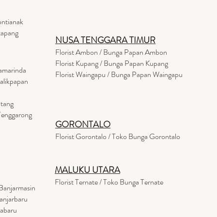
ontianak
tapang
NUSA TENGGARA TIMUR
Florist Ambon / Bunga Papan Ambon
Florist Kupang / Bunga Papan Kupang
Samarinda
Florist Waingapu / Bunga Papan Waingapu
Balikpapan
ntang
 Tenggarong
GORONTALO
Florist Gorontalo / Toko Bunga Gorontalo
MALUKU UTARA
Florist Ternate / Toko Bunga Ternate
Banjarmasin
anjarbaru
tabaru