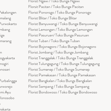
Florist Ngawi /
Toko Bunga Ngawi
Florsit Pacitan / Toko Bunga Pacitan
 Pekalongan
Florist Ponorogo / Toko Bunga Ponorogo
emalang
Florist Blitar / Toko Bunga Blitar
 Purwokerto
Florist Banyuwangi / Toko Bunga Banyuwan
g
i
embang
Florist Lamongan / Toko Bunga Lamongan
tiga
Florist Pasuruan/ Toko Bunga Pasuruan
emarang
Florist Tuban / Toko Bunga Tuban
Florist Bojonegoro / Toko Bunga Bojonegoro
en
Florist Jombang / Toko Bunga Jombang
Yogyakarta
Florist Trenggalek / Toko Bunga Trenggalek
nogiri
Florist Tulungagung / Toko Bunga Tulungagung
onosari
Florist Sumenep / Toko Bunga Sumenep
Florist Pamekasan / Toko Bunga Pamekasan
Purbalingga
Florist Bangkalan / Toko Bungs Bangkalan
urworejo
Florist Sampang / Toko Bunga Sampang
umi Ayu
Florist Bondowoso / Toko Bunga Bondowo
so
 Wonosobo
a
rakarta