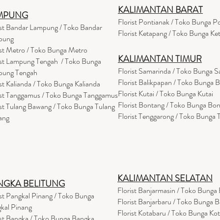
KALIMANTAN BARAT
MPUNG
Florist Pontianak / Toko Bunga P
ist Bandar Lampung / Toko Bandar
Florist Ketapang / Toko Bunga Ke
pung
ist Metro / Toko Bunga Metro
KALIMANTAN TIMUR
ist Lampung Tengah / Toko Bunga
Florist Samarinda / Toko Bunga 
pung Tengah
Florist Balikpapan / Toko Bunga 
ist Kalianda / Toko Bunga Kalianda
Florist Kutai / Toko Bunga Kutai
ist Tanggamus / Toko Bunga Tanggamus
Florist Bontang / Toko Bunga Bo
ist Tulang Bawang / Toko Bunga Tulang
Florist Tenggarong / Toko Bunga
ang
KALIMANTAN SELATAN
NGKA BELITUNG
Florist Banjarmasin
/ Toko Bunga 
ist Pangkal Pinang / Toko Bunga
Florist Banjarbaru / Toko Bunga B
kal Pinang
Florist Kotabaru / Toko Bunga Ko
ist Bangka / Toko Bunga Bangka