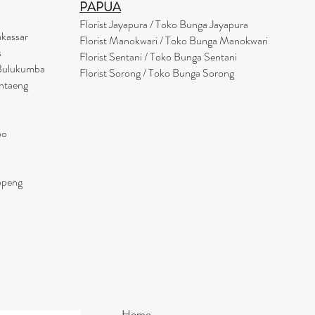
PAPUA
Florist Jayapura / Toko Bunga Jayapura
akassar
Florist Manokwari / Toko Bunga Manokwari
s
Florist Sentani / Toko Bunga Sentani
 Bulukumba
Florist Sorong / Toko Bunga Sorong
antaeng
po
ppeng
Home