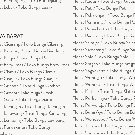
ist Pandeglang / Toko Pandegla
ng
Florist Kudus / Toko Bunga Kudus
ist Lebak / Toko Bunga Lebak
Florist Pati / Toko Bunga Pati
Florist Pekalongan / Toko Bunga
Florist Pemalang / Toko Bunga P
Florist Purwekorto / Toko Bunga
Florist Rembang / Toko Bunga R
WA BARAT
Florist Salatiga / Toko Bunga Sala
ist Cikarang
/ Toko Bung
a Cikarang
Florist Semarang / Toko Bunga S
ist Bandung / Toko Bunga Bandung
Florist Solo / Toko Bunga Solo
ist Banjar / Toko Bunga Banjar
Florist Sragen / Toko Bunga Srag
ist Banyumas / Toko Bunga Banyumas
Florist Yogyakarta / Toko Bunga 
ist Ciamis / Toko Bunga Ciamis
Florist Wonogiri / Toko Bunga Wo
ist Cianjur / Toko Bunga Cianjur
Florist Wonosari / Toko Bunga W
ist Cirebon / Toko Bunga Cirebon
Florist Klaten / Toko Bunga Klaten
ist Cimahi / Toko Buga Cimahi
Florist Purbalingga / Toko Bunga 
ist Garut / Toko Bunga Garut
Florist Purworejo / Toko Bunga P
ist Kuningan / Toko Bunga Kuningan
Florist Bumi Ayu / Toko Bunga B
ist Karawang / Toko Bunga Karawang
Florist Wonosobo / Toko Bunga
ist Lembang / Toko Bunga Lembang
Florist Jepara / Toko Bunga Jepar
ist Purwakarta / Toko Bunga
Florist Surakarta / Toko Bunga Su
akarta