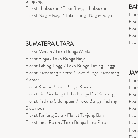
Simpang
BA
Florist Lhoksukon / Toko Bunga Lhoksukon
Flor
Florist Nagan Raya / Toko Bunga Nagan Raya
Flor
Flor
Flor
Flor
SUMATERA UTARA
Florist Medan / Toko Bunga Medan
Florist Binjai / Toko Bunga Binjai
Florist Tebing Tinggi / Toko Bunga Tebing Tinggi
JA
Florist Pematang Siantar / Toko Bunga Pematang
Siantar
Flor
Florist Kisaran / Toko Bunga Kisaran
Flor
Florist Deli Serdang / Toko Bunga Deli Serdang
Flor
Florist Padang Sidempuan / Toko Bunga Padang
Flor
Sidempuan
Flor
Florist Tanjung Balai / Florist Tanjung Balai
Flor
Florist Lima Puluh / Toko Bunga Lima Puluh
Flor
Flor
Flor