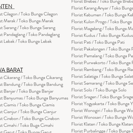
Florist Brebes / Toko Bunga Breb
NTEN
Florist Karang Anyar / Toko Bung
ist Cilegon / Toko Bunga Cilegon
Florist Kebumen / Toko Bunga K
ist Merak / Toko Bunga Merak
Florist Kulon Progo / Toko Bunga
ist Serang / Toko Bunga Serang
Florist Magelang / Toko Bunga M
ist Pandeglang / Toko Pandegla
ng
Florist Kudus / Toko Bunga Kudus
ist Lebak / Toko Bunga Lebak
Florist Pati / Toko Bunga Pati
Florist Pekalongan / Toko Bunga
Florist Pemalang / Toko Bunga P
Florist Purwekorto / Toko Bunga
Florist Rembang / Toko Bunga R
WA BARAT
Florist Salatiga / Toko Bunga Sala
ist Cikarang
/ Toko Bung
a Cikarang
Florist Semarang / Toko Bunga S
ist Bandung / Toko Bunga Bandung
Florist Solo / Toko Bunga Solo
ist Banjar / Toko Bunga Banjar
Florist Sragen / Toko Bunga Srag
ist Banyumas / Toko Bunga Banyumas
Florist Yogyakarta / Toko Bunga 
ist Ciamis / Toko Bunga Ciamis
Florist Wonogiri / Toko Bunga Wo
ist Cianjur / Toko Bunga Cianjur
Florist Wonosari / Toko Bunga W
ist Cirebon / Toko Bunga Cirebon
Florist Klaten / Toko Bunga Klaten
ist Cimahi / Toko Buga Cimahi
Florist Purbalingga / Toko Bunga 
ist Garut / Toko Bunga Garut