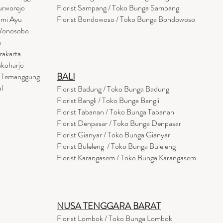
urworejo
Florist Sampang / Toko Bunga Sampang
umi Ayu
Florist Bondowoso / Toko Bunga Bondowo
so
 Wonosobo
a
rakarta
ukoharjo
BALI
a Temanggung
l
Florist Badung / Toko Bunga Badung
Florist Bangli / Toko Bunga Bangli
Florist
Tabanan
/ Toko Bunga Tabanan
Florist Denpasar / Toko Bunga Denpasar
Florist Gianyar / Toko Bunga Gianyar
Florist Buleleng / Toko Bunga Buleleng
Florist Karangasem / Toko Bunga Karangasem
NUSA TENGGARA BARAT
Florist Lombok / Toko Bunga Lombok