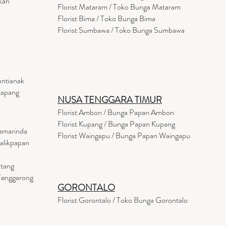
kan
Florist
Mataram
/ Toko Bunga Mataram
Florist Bima / Toko Bunga Bima
Florist Sumbawa / Toko Bunga Sumbawa
ontianak
tapang
NUSA TENGGARA TIMUR
Florist Ambon / Bunga Papan Ambon
Florist Kupang / Bunga Papan Kupang
Samarinda
Florist Waingapu / Bunga Papan Waingapu
Balikpapan
ntang
 Tenggarong
GORONTALO
Florist Gorontalo / Toko Bunga Gorontalo