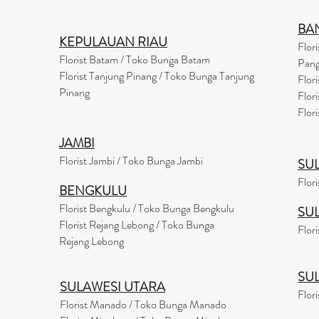
BA
KEPULAUAN RIAU
Flor
Florist Batam / Toko Bunga Batam
Pang
Florist Tanjung Pinang / Toko Bunga Tanjung
Flor
Pinang
Flor
Flor
JAMBI
Florist Jambi / Toko Bunga Jambi
SU
Flor
BENGKULU
Florist Bengkulu / Toko Bunga Bengkulu
SU
Florist Rejang Lebong / Toko Bunga
Flor
Rejang Lebong
SU
SULAWESI UTARA
Flor
Florist Manado / Toko Bunga Manado