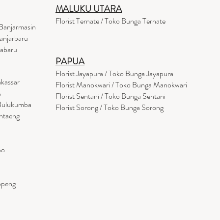
MALUKU UTARA
Florist Ternate / Toko Bunga Ternate
Banjarmasin
anjarbaru
tabaru
PAPUA
Florist Jayapura / Toko Bunga Jayapura
akassar
Florist Manokwari / Toko Bunga Manokwari
s
Florist Sentani / Toko Bunga Sentani
 Bulukumba
Florist Sorong / Toko Bunga Sorong
antaeng
po
ppeng