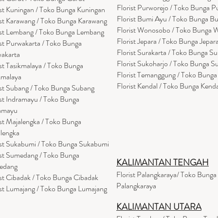
Florist Purworejo / Toko Bunga P
ist Kuningan / Toko Bunga Kuningan
Florist Bumi Ayu / Toko Bunga B
ist Karawang / Toko Bunga Karawang
Florist Wonosobo / Toko Bunga
ist Lembang / Toko Bunga Lembang
Florist Jepara / Toko Bunga Jepar
ist Purwakarta / Toko Bunga
Florist Surakarta / Toko Bunga Su
akarta
Florist Sukoharjo / Toko Bunga S
ist Tasikmalaya / Toko Bunga
Florist Temanggung / Toko Bung
kmalaya
Florist Kendal / Toko Bunga Kenda
ist Subang / Toko Bunga Subang
ist Indramayu / Toko Bunga
amayu
ist Majalengka / Toko Bunga
lengka
ist Sukabumi / Toko Bunga Sukabumi
ist Sumedang / Toko Bunga
KALIMANTAN TENGAH
edang
Florist Palangkaraya/ Toko Bunga
ist Cibadak / Toko Bunga Cibadak
Palangkaraya
ist Lumajang / Toko Bunga Lumajang
KALIMANTAN UTARA