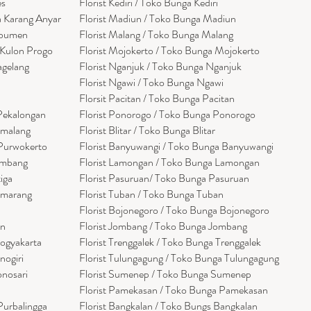
es
Florist Kediri / Toko Bunga Kediri
a Karang Anyar
Florist Madiun / Toko Bunga Madiun
ebumen
Florist Malang / Toko Bunga Malang
 Kulon Progo
Florist Mojokerto / Toko Bunga Mojokerto
agelang
Florist Nganjuk / Toko Bunga Nganjuk
Florist Ngawi /
Toko Bunga Ngawi
Florsit Pacitan / Toko Bunga Pacitan
 Pekalongan
Florist Ponorogo / Toko Bunga Ponorogo
emalang
Florist Blitar / Toko Bunga Blitar
 Purwokerto
Florist Banyuwangi / Toko Bunga Banyuwan
g
i
embang
Florist Lamongan / Toko Bunga Lamongan
tiga
Florist Pasuruan/ Toko Bunga Pasuruan
emarang
Florist Tuban / Toko Bunga Tuban
Florist Bojonegoro / Toko Bunga Bojonegoro
en
Florist Jombang / Toko Bunga Jombang
Yogyakarta
Florist Trenggalek / Toko Bunga Trenggalek
nogiri
Florist Tulungagung / Toko Bunga Tulungagung
onosari
Florist Sumenep / Toko Bunga Sumenep
Florist Pamekasan / Toko Bunga Pamekasan
Purbalingga
Florist Bangkalan / Toko Bungs Bangkalan