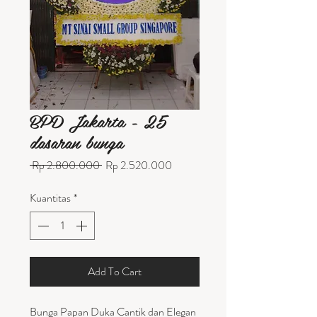
BPD Jakarta - 25
dasaran bunga
Harga
Harga
 Rp 2.800.000 
Rp 2.520.000
Reguler
Promosi
Kuantitas
*
Add To Cart
Bunga Papan Duka Cantik dan Elegan