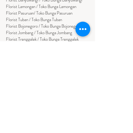
Florist Lamongan / Toko Bunga Lamongan
Florist Pasuruan/ Toko Bunga Pasuruan
Florist Tuban / Toko Bunga Tuban
Florist Bojonegoro / Toko Bunga Bojonegoro
Florist Jombang / Toko Bunga Jombang
Florist Trenggalek / Toko Bunga Trenggalek
Florist Tulungagung / Toko Bunga Tulungagung
Florist Sumenep / Toko Bunga Sumenep
Florist Pamekasan / Toko Bunga Pamekasan
Florist Bangkalan / Toko Bungs Bangkalan
Florist Sampang / Toko Bunga Sampang
Florist Bondowoso / Toko Bunga Bondowo
so
BALI
Florist Badung / Toko Bunga Badung
Florist Bangli / Toko Bunga Bangli
Florist
Tabanan
/ Toko Bunga Tabanan
Florist Denpasar / Toko Bunga Denpasar
Florist Gianyar / Toko Bunga Gianyar
Florist Buleleng / Toko Bunga Buleleng