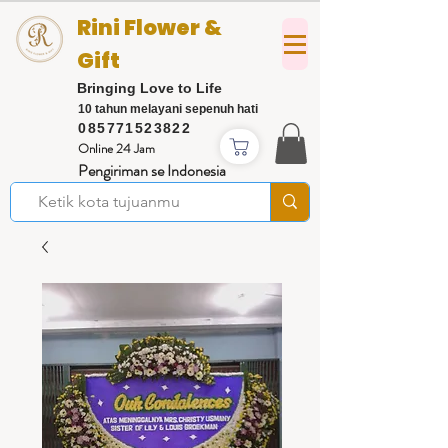
Rini Flower &
Gift
Bringing Love to Life
10 tahun melayani sepenuh hati
085771523822
Online 24 Jam
Pengiriman se Indonesia