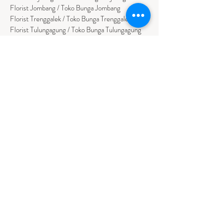
Florist Jombang / Toko Bunga Jombang
Florist Trenggalek / Toko Bunga Trenggalek
Florist Tulungagung / Toko Bunga Tulungagung
Florist Sumenep / Toko Bunga Sumenep
Florist Pamekasan / Toko Bunga Pamekasan
Florist Bangkalan / Toko Bungs Bangkalan
Florist Sampang / Toko Bunga Sampang
Florist Bondowoso / Toko Bunga Bondowo
so
BALI
Florist Badung / Toko Bunga Badung
Florist Bangli / Toko Bunga Bangli
Florist
Tabanan
/ Toko Bunga Tabanan
Florist Denpasar / Toko Bunga Denpasar
Florist Gianyar / Toko Bunga Gianyar
Florist Buleleng / Toko Bunga Buleleng
Florist Karangasem / Toko Bunga Karangasem
NUSA TENGGARA TIMUR
Florist Ambon / Bunga Papan Ambon