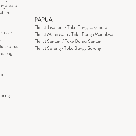
anjarbaru
tabaru
PAPUA
Florist Jayapura / Toko Bunga Jayapura
akassar
Florist Manokwari / Toko Bunga Manokwari
s
Florist Sentani / Toko Bunga Sentani
 Bulukumba
Florist Sorong / Toko Bunga Sorong
antaeng
po
ppeng