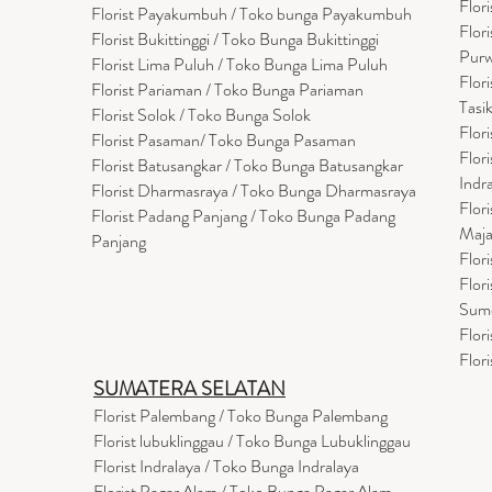
Flor
Florist Payakumbuh / Toko bunga Payakumbuh
Flor
Florist Bukittinggi / Toko Bunga Bukittinggi
Purw
Florist Lima Puluh / Toko Bunga Lima Puluh
Flor
Florist Pariaman / Toko Bunga Pariaman
Tasi
Florist Solok / Toko Bunga Solok
Flor
Florist Pasaman/ Toko Bunga Pasaman
Flor
Florist Batusangkar / Toko Bunga Batusangkar
Indr
Florist Dharmasraya / Toko Bunga Dharmasraya
Flor
Florist Padang Panjang / Toko Bunga Padang
Maja
Panjang
Flor
Flor
Sum
Flor
Flor
SUMATERA SELATAN
Florist Palembang / Toko Bunga Palembang
Florist lubuklinggau / Toko Bunga Lubuklinggau
Florist Indralaya / Toko Bunga Indralaya
Florist Pagar Alam / Toko Bunga Pagar Alam