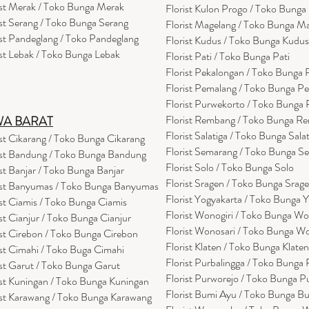
ist Merak / Toko Bunga Merak
Florist Kulon Progo / Toko Bunga
ist Serang / Toko Bunga Serang
Florist Magelang / Toko Bunga M
ist Pandeglang / Toko Pandegla
ng
Florist Kudus / Toko Bunga Kudus
ist Lebak / Toko Bunga Lebak
Florist Pati / Toko Bunga Pati
Florist Pekalongan / Toko Bunga
Florist Pemalang / Toko Bunga P
Florist Purwekorto / Toko Bunga
Florist Rembang / Toko Bunga R
WA BARAT
Florist Salatiga / Toko Bunga Sala
ist Cikarang
/ Toko Bung
a Cikarang
Florist Semarang / Toko Bunga S
ist Bandung / Toko Bunga Bandung
Florist Solo / Toko Bunga Solo
ist Banjar / Toko Bunga Banjar
Florist Sragen / Toko Bunga Srag
ist Banyumas / Toko Bunga Banyumas
Florist Yogyakarta / Toko Bunga 
ist Ciamis / Toko Bunga Ciamis
Florist Wonogiri / Toko Bunga Wo
ist Cianjur / Toko Bunga Cianjur
Florist Wonosari / Toko Bunga W
ist Cirebon / Toko Bunga Cirebon
Florist Klaten / Toko Bunga Klaten
ist Cimahi / Toko Buga Cimahi
Florist Purbalingga / Toko Bunga 
ist Garut / Toko Bunga Garut
Florist Purworejo / Toko Bunga P
ist Kuningan / Toko Bunga Kuningan
Florist Bumi Ayu / Toko Bunga B
ist Karawang / Toko Bunga Karawang