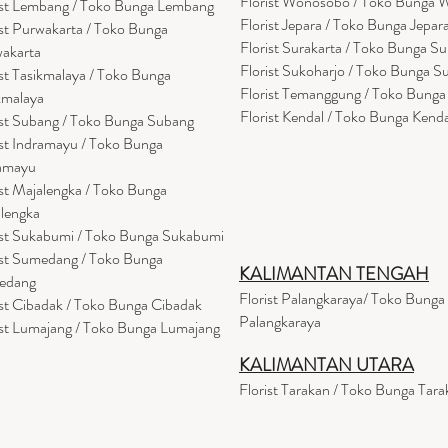
Florist Wonosobo / Toko Bunga
ist Lembang / Toko Bunga Lembang
Florist Jepara / Toko Bunga Jepar
ist Purwakarta / Toko Bunga
Florist Surakarta / Toko Bunga Su
akarta
Florist Sukoharjo / Toko Bunga S
ist Tasikmalaya / Toko Bunga
Florist Temanggung / Toko Bung
kmalaya
Florist Kendal / Toko Bunga Kenda
ist Subang / Toko Bunga Subang
ist Indramayu / Toko Bunga
amayu
ist Majalengka / Toko Bunga
lengka
ist Sukabumi / Toko Bunga Sukabumi
ist Sumedang / Toko Bunga
KALIMANTAN TENGAH
edang
Florist Palangkaraya/ Toko Bunga
ist Cibadak / Toko Bunga Cibadak
Palangkaraya
ist Lumajang / Toko Bunga Lumajang
KALIMANTAN UTARA
Florist Tarakan / Toko Bunga Tara