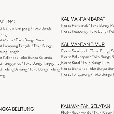
KALIMANTAN BARAT
MPUNG
Florist Pontianak / Toko Bunga P
ist Bandar Lampung / Toko Bandar
Florist Ketapang / Toko Bunga Ke
pung
ist Metro / Toko Bunga Metro
KALIMANTAN TIMUR
ist Lampung Tengah / Toko Bunga
Florist Samarinda / Toko Bunga 
pung Tengah
Florist Balikpapan / Toko Bunga 
ist Kalianda / Toko Bunga Kalianda
Florist Kutai / Toko Bunga Kutai
ist Tanggamus / Toko Bunga Tanggamus
Florist Bontang / Toko Bunga Bo
ist Tulang Bawang / Toko Bunga Tulang
Florist Tenggarong / Toko Bunga
ang
KALIMANTAN SELATAN
NGKA BELITUNG
Florist Banjarmasin
/ Toko Bunga 