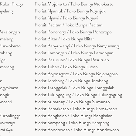
 Kulon Progo
Florist Mojokerto / Toko Bunga Mojokerto
agelang
Florist Nganjuk / Toko Bunga Nganjuk
Florist Ngawi /
Toko Bunga Ngawi
Florsit Pacitan / Toko Bunga Pacitan
 Pekalongan
Florist Ponorogo / Toko Bunga Ponorogo
emalang
Florist Blitar / Toko Bunga Blitar
 Purwokerto
Florist Banyuwangi / Toko Bunga Banyuwan
g
i
embang
Florist Lamongan / Toko Bunga Lamongan
tiga
Florist Pasuruan/ Toko Bunga Pasuruan
emarang
Florist Tuban / Toko Bunga Tuban
Florist Bojonegoro / Toko Bunga Bojonegoro
en
Florist Jombang / Toko Bunga Jombang
Yogyakarta
Florist Trenggalek / Toko Bunga Trenggalek
nogiri
Florist Tulungagung / Toko Bunga Tulungagung
onosari
Florist Sumenep / Toko Bunga Sumenep
Florist Pamekasan / Toko Bunga Pamekasan
Purbalingga
Florist Bangkalan / Toko Bungs Bangkalan
urworejo
Florist Sampang / Toko Bunga Sampang
umi Ayu
Florist Bondowoso / Toko Bunga Bondowo
so