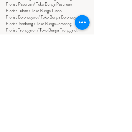
Florist Pasuruan/ Toko Bunga Pasuruan
Florist Tuban / Toko Bunga Tuban
Florist Bojonegoro / Toko Bunga Bojonegoro
Florist Jombang / Toko Bunga Jombang
Florist Trenggalek / Toko Bunga Trenggalek
Florist Tulungagung / Toko Bunga Tulungagung
Florist Sumenep / Toko Bunga Sumenep
Florist Pamekasan / Toko Bunga Pamekasan
Florist Bangkalan / Toko Bungs Bangkalan
Florist Sampang / Toko Bunga Sampang
Florist Bondowoso / Toko Bunga Bondowo
so
BALI
Florist Badung / Toko Bunga Badung
Florist Bangli / Toko Bunga Bangli
Florist
Tabanan
/ Toko Bunga Tabanan
Florist Denpasar / Toko Bunga Denpasar
Florist Gianyar / Toko Bunga Gianyar
Florist Buleleng / Toko Bunga Buleleng
Florist Karangasem / Toko Bunga Karangasem