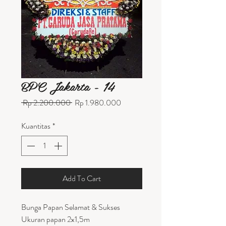
BPC Jakarta - 14
Harga
Harga
 Rp 2.200.000 
Rp 1.980.000
Reguler
Promosi
Kuantitas
*
Add To Cart
Bunga Papan Selamat & Sukses
Ukuran papan 2x1,5m