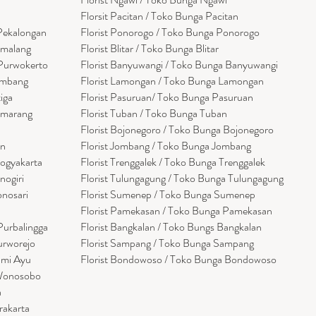
Florsit Pacitan / Toko Bunga Pacitan
 Pekalongan
Florist Ponorogo / Toko Bunga Ponorogo
emalang
Florist Blitar / Toko Bunga Blitar
 Purwokerto
Florist Banyuwangi / Toko Bunga Banyuwan
g
i
embang
Florist Lamongan / Toko Bunga Lamongan
tiga
Florist Pasuruan/ Toko Bunga Pasuruan
emarang
Florist Tuban / Toko Bunga Tuban
Florist Bojonegoro / Toko Bunga Bojonegoro
en
Florist Jombang / Toko Bunga Jombang
Yogyakarta
Florist Trenggalek / Toko Bunga Trenggalek
nogiri
Florist Tulungagung / Toko Bunga Tulungagung
onosari
Florist Sumenep / Toko Bunga Sumenep
Florist Pamekasan / Toko Bunga Pamekasan
Purbalingga
Florist Bangkalan / Toko Bungs Bangkalan
urworejo
Florist Sampang / Toko Bunga Sampang
umi Ayu
Florist Bondowoso / Toko Bunga Bondowo
so
 Wonosobo
a
rakarta