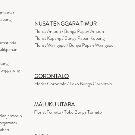
ontianak
tapang
NUSA TENGGARA TIMUR
Florist Ambon / Bunga Papan Ambon
Florist Kupang / Bunga Papan Kupang
Samarinda
Florist Waingapu / Bunga Papan Waingapu
Balikpapan
ntang
 Tenggarong
GORONTALO
Florist Gorontalo / Toko Bunga Gorontalo
MALUKU UTARA
Florist Ternate / Toko Bunga Ternate
Banjarmasin
anjarbaru
tabaru