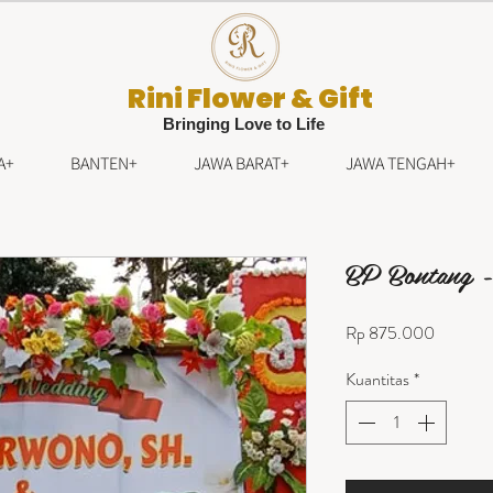
Rini Flower & Gift
Bringing Love to Life
A+
BANTEN+
JAWA BARAT+
JAWA TENGAH+
BP Bontang 
Harga
Rp 875.000
Kuantitas
*