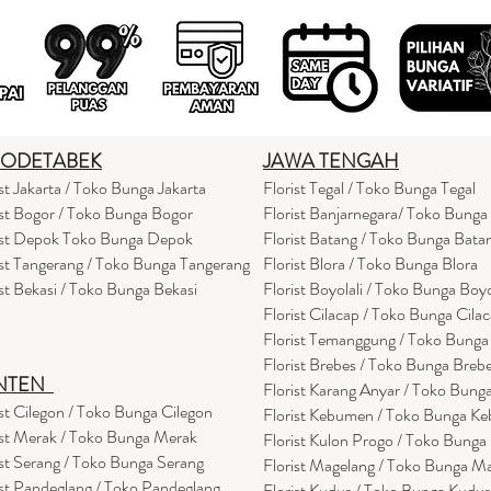
BODETABEK
JAWA TENGAH
ist Jakarta / Toko Bunga Jakarta
Florist Tegal / Toko Bunga Tegal
ist Bogor / Toko Bunga Bogor
Florist Banjarnegara/ Toko Bunga
ist Depok Toko Bunga Depok
Florist Batang / Toko Bunga Bata
ist Tangerang / Toko Bunga Tangerang
Florist Blora / Toko Bunga Blora
ist Bekasi / Toko Bunga Bekasi
Florist Boyolali / Toko Bunga Boyo
Florist Cilacap / Toko Bunga Cila
Florist Temanggung / Toko Bung
Florist Brebes / Toko Bunga Breb
NTEN
Florist Karang Anyar / Toko Bung
ist Cilegon / Toko Bunga Cilegon
Florist Kebumen / Toko Bunga K
ist Merak / Toko Bunga Merak
Florist Kulon Progo / Toko Bunga
ist Serang / Toko Bunga Serang
Florist Magelang / Toko Bunga M
ist Pandeglang / Toko Pandegla
ng
Florist Kudus / Toko Bunga Kudus