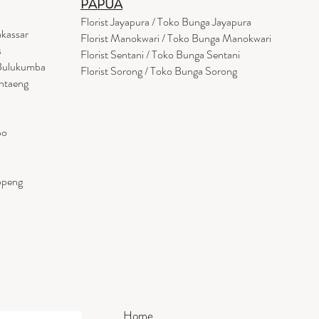
PAPUA
Florist Jayapura / Toko Bunga Jayapura
akassar
Florist Manokwari / Toko Bunga Manokwari
s
Florist Sentani / Toko Bunga Sentani
 Bulukumba
Florist Sorong / Toko Bunga Sorong
antaeng
po
ppeng
Home