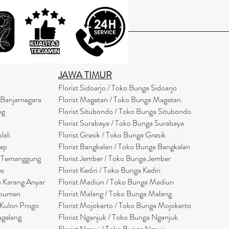
JAWA TIMUR
Florist Sidoarjo / Toko Bunga Sidoarjo
 Banjarnegara
Florist Magetan / Toko Bunga Magetan
ng
Florist Situbondo / Toko Bunga Situbondo
Florist Surabaya / Toko Bunga Surabaya
lali
Florist Gresik / Toko Bunga Gresik
cap
Florist
Bangk
alan / Toko Bunga Bangkalan
a Temanggung
Florist Jember / Toko Bunga Jember
es
Florist Kediri / Toko Bunga Kediri
a Karang Anyar
Florist Madiun / Toko Bunga Madiun
ebumen
Florist Malang / Toko Bunga Malang
 Kulon Progo
Florist Mojokerto / Toko Bunga Mojokerto
agelang
Florist Nganjuk / Toko Bunga Nganjuk
Florist Ngawi /
Toko Bunga Ngawi