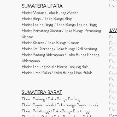
Flor
SUMATERA UTARA
Florist Medan / Toko Bunga Medan
Florist Binjai / Toko Bunga Binjai
Florist Tebing Tinggi / Toko Bunga Tebing Tinggi
JA
Florist Pematang Siantar / Toko Bunga Pematang
Siantar
Flor
Florist Kisaran / Toko Bunga Kisaran
Flor
Florist Deli Serdang / Toko Bunga Deli Serdang
Flor
Florist Padang Sidempuan / Toko Bunga Padang
Flor
Sidempuan
Flor
Florist Tanjung Balai / Florist Tanjung Balai
Flor
Florist Lima Puluh / Toko Bunga Lima Puluh
Flor
Flor
Flor
Flor
SUMATERA BARAT
Flor
Florist Padang / Toko Bunga Padang
Flor
Florist Payakumbuh / Toko bunga Payakumbuh
Flor
Florist Bukittinggi / Toko Bunga Bukittinggi
Purw
Florist Lima Puluh / Toko Bunga Lima Puluh