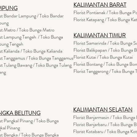
KALIMANTAN BARAT
MPUNG
Florist Pontianak / Toko Bunga P
ist Bandar Lampung / Toko Bandar
Florist Ketapang / Toko Bunga Ke
pung
ist Metro / Toko Bunga Metro
KALIMANTAN TIMUR
ist Lampung Tengah / Toko Bunga
Florist Samarinda / Toko Bunga 
pung Tengah
Florist Balikpapan / Toko Bunga 
ist Kalianda / Toko Bunga Kalianda
Florist Kutai / Toko Bunga Kutai
ist Tanggamus / Toko Bunga Tanggamus
Florist Bontang / Toko Bunga Bo
ist Tulang Bawang / Toko Bunga Tulang
Florist Tenggarong / Toko Bunga
ang
KALIMANTAN SELATAN
NGKA BELITUNG
Florist Banjarmasin
/ Toko Bunga 
ist Pangkal Pinang / Toko Bunga
Florist Banjarbaru / Toko Bunga B
kal Pinang
Florist Kotabaru / Toko Bunga Ko
ist Bangka / Toko Bunga Bangka